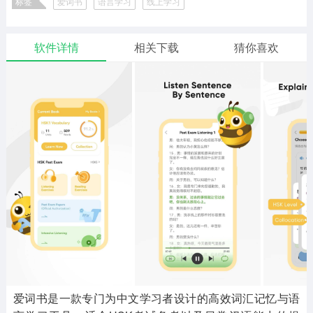
标签
爱词书
语言学习
线上学习
二次元
模拟经营
传奇手游
586款应用
10767款应用
940款应用
软件详情
相关下载
猜你喜欢
仙侠手游
手赚网赚
绝地求生
485款应用
446款应用
34款应用
三国游戏
我的世界
像素游戏
3931款应用
69款应用
700款应用
其他
末日游戏
pc游戏
981款应用
1405款应用
3443款应用
游戏攻略
软件教程
热点新闻
63款应用
8款应用
8款应用
爱词书是一款专门为中文学习者设计的高效词汇记忆与语