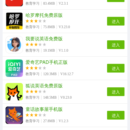
教育学习
83.4MB
V2.3.1
哈罗摩托免费原版
课课听最新版
top论坛最新免费版
云易考正版
多多农场动物安卓官方版
进入
教育学习
75.8MB
V3.23.0
我要说英语免费版
英语音标发音视频软件最新免费版
iPlay戏剧通用版
现代汉语词典最新免费版
随心瑜官方版
进入
教育学习
19.1MB
V1.1.0
爱奇艺PAD手机正版
进入
cad制图王官方正版
汇中考原版
教育学习
120.3MB
V16.12.7
狐说英语免费原版
进入
教育学习
148.5MB
V0.23.0
童话故事屋手机版
进入
教育学习
27.8MB
V1.2.3