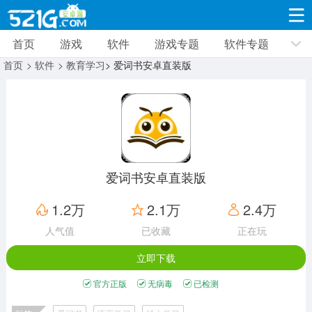
首页
游戏
软件
游戏专题
软件专题
游戏
软件
游戏专题
软件专题
新闻资讯
首页
> 软件
> 教育学习
> 爱词书安卓直装版
角色扮演
射击枪战
策略塔防
19314款应用
8693款应用
10007款应用
休闲益智
动作闯关
冒险解谜
39325款应用
12960款应用
9185款应用
爱词书安卓直装版
赛车竞速
卡牌对战
体育运动
1.2万
2.1万
2.4万
3629款应用
2051款应用
1278款应用
人气值
已收藏
正在玩
立即下载
音乐舞蹈
手游辅助
mod游戏
515款应用
1958款应用
351款应用
官方正版
无病毒
已检测