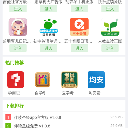
吉他社官方最新版
勋章树无广告版
乱弹琴手机正版
快乐点读原版
进入
进入
进入
进入
茁羽育儿日记正版
初中英语单词同步学手机免费版
五十音图日语学习软件手机正版
人教点读正版
进入
进入
进入
进入
热门推荐
学而思网校手机版
自学引擎免费版
医学考研考试宝典通用版
均安发展培训平台安卓官方版
下载排行
1
伴读圣经app官方版 v1.0.8
26.9MB
新汉字宫软件手机正版
小闪免费原版
单词锁屏通用版
番薯学院最新版
2
伴读圣经免费 v1.0.8
26.9MB