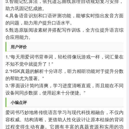
3.智能记忆算法，依托遗忘曲线原理自动规划复习安排，
助力巩固记忆成效。
4.具备语音识别和口语评测功能，能够实时指出发音方面
的问题，助力用户提升口语水平。
5.甄选原版阅读素材并搭配写作训练，全方位提升语言综
合应用能力。
用户评价
1.“每天用爱词书背单词，轻松得像玩游戏一样，词汇量在
不知不觉中就提升了！”
2.“HSK真题的解析十分详尽，听力精听功能对于提升分数
的帮助尤为显著。”
3.“界面设计简约清爽，学习进度清晰直观，而且能在不同
设备间同步数据，使用起来十分便捷。”
小编点评
爱词书巧妙地将传统语言学习与现代科技相融合，不仅内
容权威、结构清晰，更借助人性化设计让原本枯燥的背词
过程变得生动有趣。它拥有丰富的真题资源和实用的功