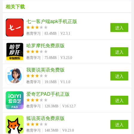
相关下载
扯淡联盟通用版
简至人人通安卓官方版
教育部全国青少年普法网免费版
英语音标入门无广告版
七一客户端apk手机正版
进入
教育学习
83.4MB
V2.3.1
哈罗摩托免费原版
课课听最新版
top论坛最新免费版
云易考正版
多多农场动物安卓官方版
进入
教育学习
75.8MB
V3.23.0
我要说英语免费版
英语音标发音视频软件最新免费版
iPlay戏剧通用版
现代汉语词典最新免费版
随心瑜官方版
进入
教育学习
19.1MB
V1.1.0
爱奇艺PAD手机正版
进入
cad制图王官方正版
汇中考原版
教育学习
120.3MB
V16.12.7
狐说英语免费原版
进入
教育学习
148.5MB
V0.23.0