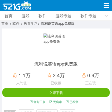
首页
游戏
软件
游戏专题
软件专题
游戏
软件
游戏专题
软件专题
新闻资讯
首页
> 软件
> 教育学习
> 流利说英语app免费版
角色扮演
射击枪战
策略塔防
19309款应用
8691款应用
10005款应用
休闲益智
动作闯关
冒险解谜
39321款应用
12960款应用
9182款应用
流利说英语app免费版
赛车竞速
卡牌对战
体育运动
1.1万
2.4万
0.9万
3628款应用
2051款应用
1277款应用
人气值
已收藏
正在玩
立即下载
音乐舞蹈
手游辅助
mod游戏
515款应用
1958款应用
351款应用
官方正版
无病毒
已检测