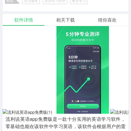
标签
生活服务
英语学习软件
教育学习
二次元
模拟经营
传奇手游
586款应用
10765款应用
940款应用
生活与学习实用工具
软件详情
相关下载
猜你喜欢
仙侠手游
手赚网赚
绝地求生
485款应用
446款应用
34款应用
三国游戏
我的世界
像素游戏
3931款应用
69款应用
700款应用
其他
末日游戏
pc游戏
981款应用
1405款应用
3443款应用
游戏攻略
软件教程
热点新闻
63款应用
8款应用
8款应用
流利说英语app免费版是一款十分实用的英语学习软件，
零基础也能在该软件中学习英语，该软件会根据用户的需