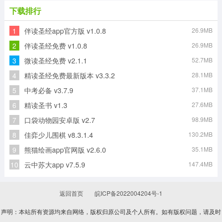
下载排行
1
伴读圣经app官方版 v1.0.8
26.9MB
新汉字宫软件手机正版
小闪免费原版
单词锁屏通用版
番薯学院最新版
2
伴读圣经免费 v1.0.8
26.9MB
3
微读圣经免费 v2.1.1
52.7MB
4
精读圣经免费最新版本 v3.3.2
28.1MB
CNN英语安卓官方版
全球说talkmate手机免费版
5
中考必备 v3.7.9
37.1MB
6
精读圣书 v1.3
27.6MB
7
口袋动物园安卓版 v2.7
98.9MB
8
佳弈少儿围棋 v8.3.1.4
130.2MB
9
熊猫绘画app官网版 v2.6.0
35.1MB
10
云中苏大app v7.5.9
147.4MB
返回首页
皖ICP备2022004204号-1
声明：本站所有资源均来自网络，版权归原公司及个人所有。如有版权问题，请及时