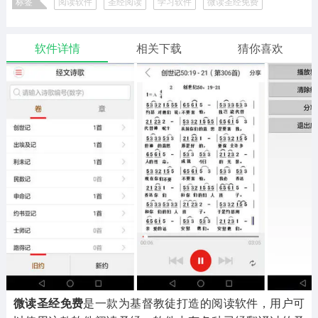
标签
阅读软件
圣经阅读
学习软件
微读圣经免费
二次元
模拟经营
传奇手游
586款应用
10767款应用
940款应用
微读圣经
微读圣经app
微读圣经免费版
微读圣经2025
实用游戏工具与模拟器软件
微读圣经版本合集
软件详情
相关下载
猜你喜欢
仙侠手游
手赚网赚
绝地求生
485款应用
446款应用
34款应用
三国游戏
我的世界
像素游戏
3931款应用
69款应用
700款应用
其他
末日游戏
pc游戏
981款应用
1405款应用
3443款应用
游戏攻略
软件教程
热点新闻
63款应用
8款应用
8款应用
微读圣经免费
是一款为基督教徒打造的阅读软件，用户可