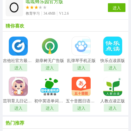
呱呱蜂乐园官方版
进入
教育学习
34.4MB
V1.2.6
猜你喜欢
吉他社官方最新版
勋章树无广告版
乱弹琴手机正版
快乐点读原版
进入
进入
进入
进入
茁羽育儿日记正版
初中英语单词同步学手机免费版
五十音图日语学习软件手机正版
人教点读正版
进入
进入
进入
进入
热门推荐