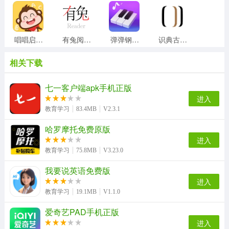
唱唱启蒙英语官方正版
有兔阅读官方版
弹弹钢琴直装版
识典古籍最新版
相关下载
扯淡联盟通用版
简至人人通安卓官方版
教育部全国青少年普法网免费版
英语音标入门无广告版
七一客户端apk手机正版
进入
教育学习
83.4MB
V2.3.1
哈罗摩托免费原版
课课听最新版
top论坛最新免费版
云易考正版
多多农场动物安卓官方版
进入
教育学习
75.8MB
V3.23.0
我要说英语免费版
英语音标发音视频软件最新免费版
iPlay戏剧通用版
现代汉语词典最新免费版
随心瑜官方版
进入
教育学习
19.1MB
V1.1.0
爱奇艺PAD手机正版
进入
cad制图王官方正版
汇中考原版