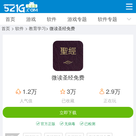
首页
游戏
软件
游戏专题
软件专题
游戏
软件
游戏专题
软件专题
新闻资讯
首页
> 软件
> 教育学习
> 微读圣经免费
角色扮演
射击枪战
策略塔防
19314款应用
8693款应用
10007款应用
休闲益智
动作闯关
冒险解谜
39325款应用
12960款应用
9185款应用
微读圣经免费
赛车竞速
卡牌对战
体育运动
1.2万
3万
2.9万
3629款应用
2051款应用
1278款应用
人气值
已收藏
正在玩
立即下载
音乐舞蹈
手游辅助
mod游戏
515款应用
1958款应用
351款应用
官方正版
无病毒
已检测