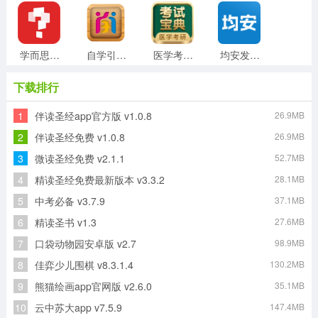
学而思网校手机版
自学引擎免费版
医学考研考试宝典通用版
均安发展培训平台安卓官方版
下载排行
1
伴读圣经app官方版 v1.0.8
26.9MB
新汉字宫软件手机正版
小闪免费原版
单词锁屏通用版
番薯学院最新版
2
伴读圣经免费 v1.0.8
26.9MB
3
微读圣经免费 v2.1.1
52.7MB
4
精读圣经免费最新版本 v3.3.2
28.1MB
CNN英语安卓官方版
全球说talkmate手机免费版
5
中考必备 v3.7.9
37.1MB
6
精读圣书 v1.3
27.6MB
7
口袋动物园安卓版 v2.7
98.9MB
8
佳弈少儿围棋 v8.3.1.4
130.2MB
9
熊猫绘画app官网版 v2.6.0
35.1MB
10
云中苏大app v7.5.9
147.4MB