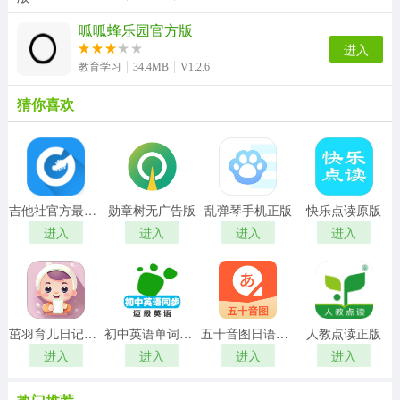
呱呱蜂乐园官方版
进入
教育学习
34.4MB
V1.2.6
猜你喜欢
吉他社官方最新版
勋章树无广告版
乱弹琴手机正版
快乐点读原版
进入
进入
进入
进入
茁羽育儿日记正版
初中英语单词同步学手机免费版
五十音图日语学习软件手机正版
人教点读正版
进入
进入
进入
进入