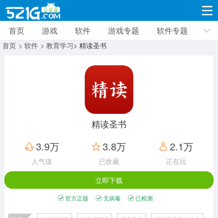
首页
游戏
软件
游戏专题
软件专题
游戏
软件
游戏专题
软件专题
新闻资讯
首页
> 软件
> 教育学习
> 精读圣书
角色扮演
射击枪战
策略塔防
19309款应用
8691款应用
10005款应用
休闲益智
动作闯关
冒险解谜
39321款应用
12960款应用
9182款应用
精读圣书
赛车竞速
卡牌对战
体育运动
3.9万
3.8万
2.1万
3628款应用
2051款应用
1277款应用
人气值
已收藏
正在玩
立即下载
音乐舞蹈
手游辅助
mod游戏
515款应用
1958款应用
351款应用
官方正版
无病毒
已检测