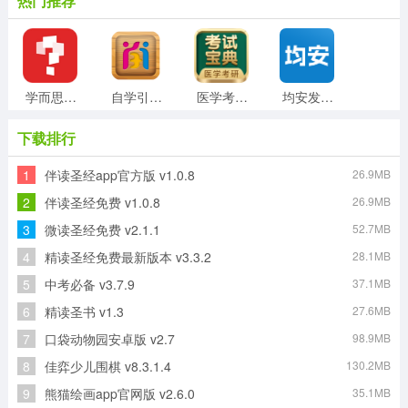
热门推荐
学而思网校手机版
自学引擎免费版
医学考研考试宝典通用版
均安发展培训平台安卓官方版
下载排行
1
伴读圣经app官方版 v1.0.8
26.9MB
新汉字宫软件手机正版
小闪免费原版
单词锁屏通用版
番薯学院最新版
2
伴读圣经免费 v1.0.8
26.9MB
3
微读圣经免费 v2.1.1
52.7MB
4
精读圣经免费最新版本 v3.3.2
28.1MB
CNN英语安卓官方版
全球说talkmate手机免费版
5
中考必备 v3.7.9
37.1MB
6
精读圣书 v1.3
27.6MB
7
口袋动物园安卓版 v2.7
98.9MB
8
佳弈少儿围棋 v8.3.1.4
130.2MB
9
熊猫绘画app官网版 v2.6.0
35.1MB