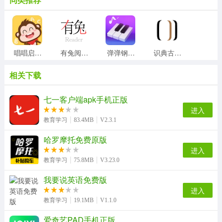
唱唱启蒙英语官方正版
有兔阅读官方版
弹弹钢琴直装版
识典古籍最新版
相关下载
简至人人通安卓官方版
扯淡联盟通用版
教育部全国青少年普法网免费版
英语音标入门无广告版
七一客户端apk手机正版
进入
教育学习
83.4MB
V2.3.1
哈罗摩托免费原版
课课听最新版
top论坛最新免费版
云易考正版
多多农场动物安卓官方版
进入
教育学习
75.8MB
V3.23.0
我要说英语免费版
英语音标发音视频软件最新免费版
iPlay戏剧通用版
现代汉语词典最新免费版
随心瑜官方版
进入
教育学习
19.1MB
V1.1.0
爱奇艺PAD手机正版
cad制图王官方正版
汇中考原版