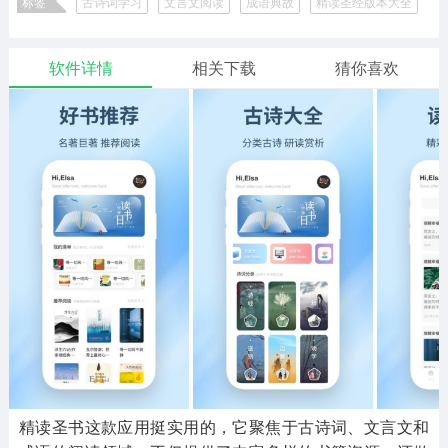
标签
古诗词学习
文言文阅读
成语典故
精读圣经版本大全
二次元
模拟经营
传奇手游
586款应用
10765款应用
940款应用
软件详情
相关下载
猜你喜欢
仙侠手游
手赚网赚
绝地求生
485款应用
446款应用
34款应用
三国游戏
我的世界
像素游戏
3931款应用
69款应用
700款应用
其他
末日游戏
pc游戏
981款应用
1405款应用
3443款应用
游戏攻略
软件教程
热点新闻
63款应用
8款应用
8款应用
精读圣书这款应用挺实用的，它聚焦于古诗词、文言文和