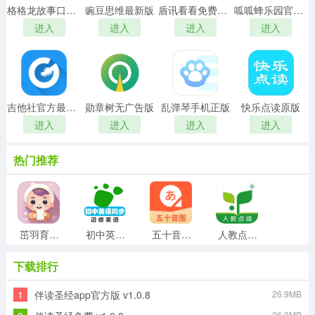
格格龙故事口袋最新免费版
豌豆思维最新版
盾讯看看免费原版
呱呱蜂乐园官方版
进入
进入
进入
进入
吉他社官方最新版
勋章树无广告版
乱弹琴手机正版
快乐点读原版
进入
进入
进入
进入
热门推荐
茁羽育儿日记正版
初中英语单词同步学手机免费版
五十音图日语学习软件手机正版
人教点读正版
下载排行
1
伴读圣经app官方版 v1.0.8
26.9MB
学而思网校手机版
自学引擎免费版
医学考研考试宝典通用版
均安发展培训平台安卓官方版
26.9MB