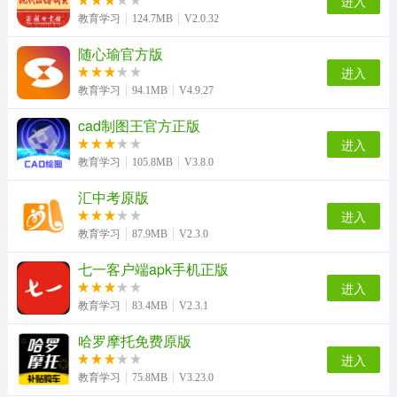
进入
教育学习
124.7MB
V2.0.32
随心瑜官方版
扯淡联盟通用版
简至人人通安卓官方版
教育部全国青少年普法网免费版
英语音标入门无广告版
进入
教育学习
94.1MB
V4.9.27
cad制图王官方正版
课课听最新版
top论坛最新免费版
云易考正版
多多农场动物安卓官方版
进入
教育学习
105.8MB
V3.8.0
汇中考原版
进入
英语音标发音视频软件最新免费版
iPlay戏剧通用版
教育学习
87.9MB
V2.3.0
七一客户端apk手机正版
进入
教育学习
83.4MB
V2.3.1
哈罗摩托免费原版
进入
教育学习
75.8MB
V3.23.0