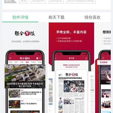
标签
新闻
阅读软件
实时新闻
联合早报app官网版
二次元
模拟经营
传奇手游
587款应用
10769款应用
940款应用
联合早报
软件详情
相关下载
猜你喜欢
仙侠手游
手赚网赚
绝地求生
485款应用
446款应用
34款应用
三国游戏
我的世界
像素游戏
3933款应用
69款应用
700款应用
其他
末日游戏
pc游戏
981款应用
1406款应用
3444款应用
游戏攻略
软件教程
热点新闻
63款应用
8款应用
8款应用