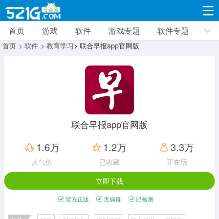
首页
游戏
软件
游戏专题
软件专题
游戏
软件
游戏专题
软件专题
新闻资讯
首页
> 软件
> 教育学习
> 联合早报app官网版
角色扮演
射击枪战
策略塔防
19318款应用
8693款应用
10009款应用
休闲益智
动作闯关
冒险解谜
39340款应用
12964款应用
9186款应用
联合早报app官网版
赛车竞速
卡牌对战
体育运动
1.6万
1.2万
3.3万
3630款应用
2051款应用
1279款应用
人气值
已收藏
正在玩
立即下载
音乐舞蹈
手游辅助
mod游戏
515款应用
1958款应用
351款应用
官方正版
无病毒
已检测