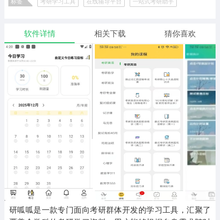
标签
考研学习工具
在线辅导平台
一站式考研助手
二次元
模拟经营
传奇手游
587款应用
10773款应用
942款应用
软件详情
相关下载
猜你喜欢
仙侠手游
手赚网赚
绝地求生
485款应用
446款应用
34款应用
三国游戏
我的世界
像素游戏
3934款应用
69款应用
700款应用
其他
末日游戏
pc游戏
981款应用
1407款应用
3449款应用
游戏攻略
软件教程
热点新闻
63款应用
8款应用
8款应用
研呱呱是一款专门面向考研群体开发的学习工具，汇聚了