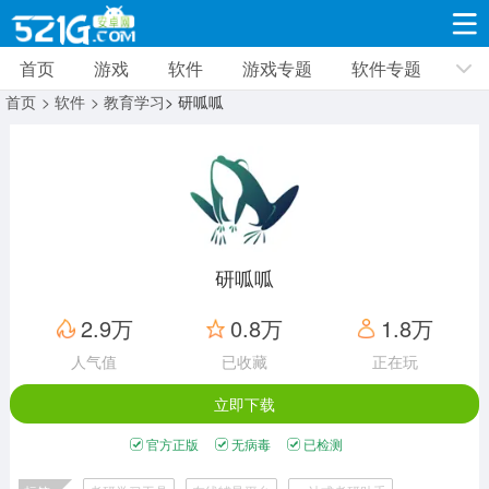
首页
游戏
软件
游戏专题
软件专题
游戏
软件
游戏专题
软件专题
新闻资讯
首页
> 软件
> 教育学习
> 研呱呱
角色扮演
射击枪战
策略塔防
19332款应用
8693款应用
10012款应用
休闲益智
动作闯关
冒险解谜
39347款应用
12966款应用
9188款应用
研呱呱
赛车竞速
卡牌对战
体育运动
2.9万
0.8万
1.8万
3632款应用
2052款应用
1280款应用
人气值
已收藏
正在玩
立即下载
音乐舞蹈
手游辅助
mod游戏
515款应用
1959款应用
351款应用
官方正版
无病毒
已检测