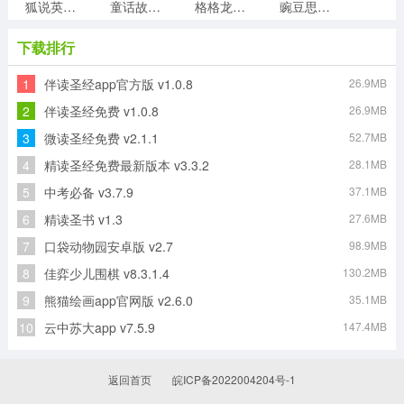
狐说英语免费原版
童话故事屋手机版
格格龙故事口袋最新免费版
豌豆思维最新版
下载排行
1
伴读圣经app官方版 v1.0.8
26.9MB
盾讯看看免费原版
呱呱蜂乐园官方版
吉他社官方最新版
勋章树无广告版
2
伴读圣经免费 v1.0.8
26.9MB
3
微读圣经免费 v2.1.1
52.7MB
4
精读圣经免费最新版本 v3.3.2
28.1MB
乱弹琴手机正版
快乐点读原版
5
中考必备 v3.7.9
37.1MB
6
精读圣书 v1.3
27.6MB
7
口袋动物园安卓版 v2.7
98.9MB
8
佳弈少儿围棋 v8.3.1.4
130.2MB
9
熊猫绘画app官网版 v2.6.0
35.1MB
10
云中苏大app v7.5.9
147.4MB
返回首页
皖ICP备2022004204号-1