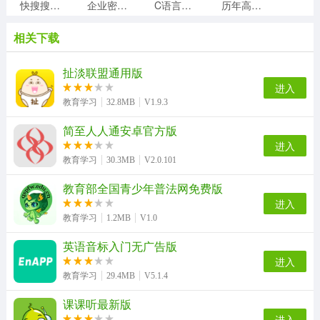
快搜搜题安卓版
企业密信安卓直装版
C语言学习宝典通用版
历年高考试题及答案合集安卓免费版
相关下载
Rar压缩安卓直装版
一加壹安卓免费版
夸克志愿填报手机正版
场景学手机免费版
扯淡联盟通用版
进入
教育学习
32.8MB
V1.9.3
简至人人通安卓官方版
吉他自学直装版
大咖英语安卓免费版
浙江和教育手机最新版
魔数精灵可可数学思维手机最新版
进入
教育学习
30.3MB
V2.0.101
教育部全国青少年普法网免费版
medibang绘画直装版
捏脸研究所通用版
唱唱启蒙英语官方正版
有兔阅读官方版
进入
教育学习
1.2MB
V1.0
英语音标入门无广告版
进入
弹弹钢琴直装版
识典古籍最新版
教育学习
29.4MB
V5.1.4
课课听最新版
进入