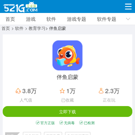
首页
游戏
软件
游戏专题
软件专题
游戏
软件
游戏专题
软件专题
新闻资讯
首页
> 软件
> 教育学习
> 伴鱼启蒙
角色扮演
射击枪战
策略塔防
19327款应用
8693款应用
10010款应用
休闲益智
动作闯关
冒险解谜
39345款应用
12964款应用
9188款应用
伴鱼启蒙
赛车竞速
卡牌对战
体育运动
3.8万
1万
2.3万
3631款应用
2052款应用
1279款应用
人气值
已收藏
正在玩
立即下载
音乐舞蹈
手游辅助
mod游戏
515款应用
1959款应用
351款应用
官方正版
无病毒
已检测