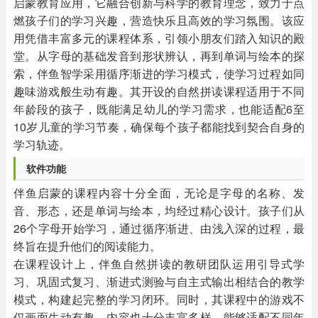
启蒙教育应用，它融合创新与科学的教育理念，致力于点
燃孩子们的学习兴趣，营造快乐且高效的学习氛围。该应
用凭借丰富多元的课程体系，引领小朋友们踏入知识的殿
堂。从字母的基础发音到形状辨认，再到单词与绘本的探
索，伴鱼智学采用循序渐进的学习模式，使学习过程如同
趣味游戏般生动有趣。其开设的自然拼读课程适用于不同
年龄段的孩子，既能满足幼儿的学习需求，也能适配6至
10岁儿童的学习节奏，确保每个孩子都能找到契合自身的
学习轨迹。
软件功能
伴鱼启蒙的课程内容十分全面，无论是字母的名称、发
音、形态，还是单词与绘本，均经过精心设计。孩子们从
26个字母开始学习，通过循序渐进、由浅入深的过程，最
终旨在提升他们的阅读能力。
在课程设计上，伴鱼自然拼读的教研团队运用引导式学
习、巩固式复习、渐进式测验与自主式输出相结合的教学
模式，构建起完整的学习闭环。同时，其课程中的游戏不
仅画面生动有趣，内容也十分丰富多样，能够适配不同年