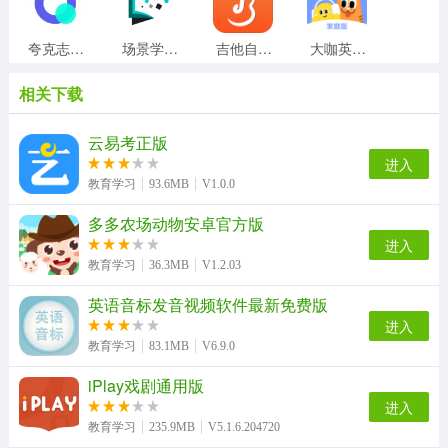
夸克志愿填报手机正版
场景学手机免费版
吉他自学直装版
大咖英语安卓免费版
相关下载
浙江和教育手机最新版
魔数精灵可可数学思维手机最新版
medibang绘画直装版
捏脸研究所通用版
云易考正版
进入
教育学习
93.6MB
V1.0.0
多多农场动物安卓官方版
唱唱启蒙英语官方正版
有兔阅读官方版
弹弹钢琴直装版
识典古籍最新版
进入
教育学习
36.3MB
V1.2.03
英语音标发音视频软件最新免费版
扯淡联盟通用版
简至人人通安卓官方版
教育部全国青少年普法网免费版
英语音标入门无广告版
进入
教育学习
83.1MB
V6.9.0
iPlay戏剧通用版
进入
课课听最新版
top论坛最新免费版
教育学习
235.9MB
V5.1.6.204720