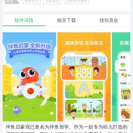
标签
伴鱼智学
启蒙教育
自然拼读课程
二次元
模拟经营
传奇手游
587款应用
10771款应用
941款应用
软件详情
相关下载
猜你喜欢
仙侠手游
手赚网赚
绝地求生
485款应用
446款应用
34款应用
三国游戏
我的世界
像素游戏
3934款应用
69款应用
700款应用
其他
末日游戏
pc游戏
981款应用
1406款应用
3447款应用
游戏攻略
软件教程
热点新闻
63款应用
8款应用
8款应用
伴鱼启蒙现已更名为伴鱼智学。作为一款专为幼儿打造的