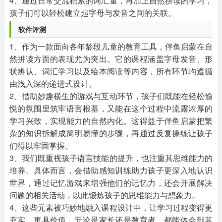
4、通过日常交流积累的词汇量，再加上自然拼读的学习，
孩子们可以轻松建立起字母与发音之间的关联。
软件评测
1、作为一款面向各年龄段儿童的教育工具，伴鱼启蒙在自
然拼读方面的表现尤为突出。它的课程涵盖字母发音、形
状辨认、词汇学习以及绘本阅读等内容，所有环节均遵循
由浅入深的递进式设计。
2、借助妙趣横生的游戏与互动环节，孩子们既能在轻松愉
悦的氛围里筑牢语言根基，又能在这个过程中流露浓厚的
学习兴致，实现能力的自然内化。这得益于伴鱼启蒙把繁
杂的知识拆解成简明易懂的步骤，再通过反复操练让孩子
们得以牢固掌握。
3、我们既重视孩子语言技能的提升，也注重其思维能力的
培养。具体而言，会借助感知训练助力孩子更深入地认识
世界，通过记忆游戏来增强他们的记忆力，还会开展解决
问题的相关活动，以此锻炼孩子的思维能力与想象力。
4、这些元素被巧妙地融入课程设计中，让学习过程变得更
充实、更具价值。无论是家长还是教育者，都能体会到其