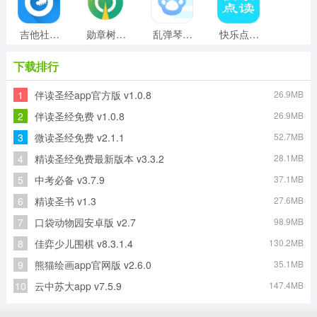
吉他社官方最新版
勋章树无广告版
乱弹琴手机正版
快乐点读原版
下载排行
1
伴读圣经app官方版 v1.0.8
26.9MB
茁羽育儿日记正版
初中英语单词同步学手机免费版
五十音图日语学习软件手机正版
人教点读正版
2
伴读圣经免费 v1.0.8
26.9MB
3
微读圣经免费 v2.1.1
52.7MB
4
精读圣经免费最新版本 v3.3.2
28.1MB
学而思网校手机版
自学引擎免费版
5
中考必备 v3.7.9
37.1MB
6
精读圣书 v1.3
27.6MB
7
口袋动物园安卓版 v2.7
98.9MB
8
佳弈少儿围棋 v8.3.1.4
130.2MB
9
熊猫绘画app官网版 v2.6.0
35.1MB
10
云中苏大app v7.5.9
147.4MB