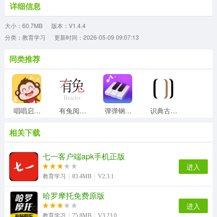
详细信息
大小：60.7MB
版本：V1.4.4
分类：教育学习
更新时间：2026-05-09 09:07:13
同类推荐
唱唱启蒙英语官方正版
有兔阅读官方版
弹弹钢琴直装版
识典古籍最新版
相关下载
扯淡联盟通用版
简至人人通安卓官方版
教育部全国青少年普法网免费版
英语音标入门无广告版
七一客户端apk手机正版
进入
教育学习
83.4MB
V2.3.1
哈罗摩托免费原版
课课听最新版
top论坛最新免费版
云易考正版
多多农场动物安卓官方版
进入
教育学习
75.8MB
V3.23.0