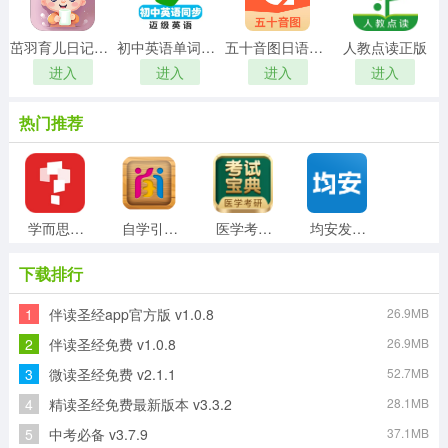
茁羽育儿日记正版
初中英语单词同步学手机免费版
五十音图日语学习软件手机正版
人教点读正版
进入
进入
进入
进入
热门推荐
学而思网校手机版
自学引擎免费版
医学考研考试宝典通用版
均安发展培训平台安卓官方版
下载排行
1
伴读圣经app官方版 v1.0.8
26.9MB
新汉字宫软件手机正版
小闪免费原版
单词锁屏通用版
番薯学院最新版
2
伴读圣经免费 v1.0.8
26.9MB
3
微读圣经免费 v2.1.1
52.7MB
4
精读圣经免费最新版本 v3.3.2
28.1MB
CNN英语安卓官方版
全球说talkmate手机免费版
5
中考必备 v3.7.9
37.1MB