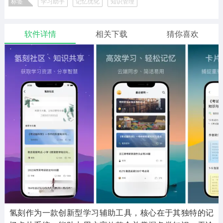
标签
学习助手
记忆优化
知识管理
二次元
模拟经营
传奇手游
586款应用
10765款应用
940款应用
软件详情
相关下载
猜你喜欢
仙侠手游
手赚网赚
绝地求生
485款应用
446款应用
34款应用
三国游戏
我的世界
像素游戏
3931款应用
69款应用
700款应用
其他
末日游戏
pc游戏
981款应用
1405款应用
3443款应用
游戏攻略
软件教程
热点新闻
63款应用
8款应用
8款应用
氢刻作为一款创新型学习辅助工具，核心在于其独特的记