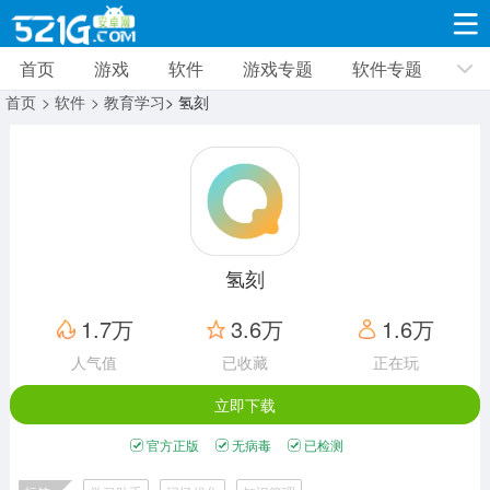
首页
游戏
软件
游戏专题
软件专题
游戏
软件
游戏专题
软件专题
新闻资讯
首页
> 软件
> 教育学习
> 氢刻
角色扮演
射击枪战
策略塔防
19309款应用
8691款应用
10005款应用
休闲益智
动作闯关
冒险解谜
39321款应用
12960款应用
9182款应用
氢刻
赛车竞速
卡牌对战
体育运动
1.7万
3.6万
1.6万
3628款应用
2051款应用
1277款应用
人气值
已收藏
正在玩
立即下载
音乐舞蹈
手游辅助
mod游戏
515款应用
1958款应用
351款应用
官方正版
无病毒
已检测