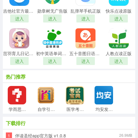
吉他社官方最新版
勋章树无广告版
乱弹琴手机正版
快乐点读原版
进入
进入
进入
进入
茁羽育儿日记正版
初中英语单词同步学手机免费版
五十音图日语学习软件手机正版
人教点读正版
进入
进入
进入
进入
热门推荐
学而思网校手机版
自学引擎免费版
医学考研考试宝典通用版
均安发展培训平台安卓官方版
下载排行
1
伴读圣经app官方版 v1.0.8
26.9MB
新汉字宫软件手机正版
小闪免费原版
单词锁屏通用版
番薯学院最新版