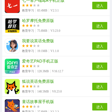
七一客户端apk手机正版
进入
教育学习
83.4MB
V2.3.1
哈罗摩托免费原版
课课听最新版
top论坛最新免费版
云易考正版
多多农场动物安卓官方版
进入
教育学习
75.8MB
V3.23.0
我要说英语免费版
英语音标发音视频软件最新免费版
iPlay戏剧通用版
现代汉语词典最新免费版
随心瑜官方版
进入
教育学习
19.1MB
V1.1.0
爱奇艺PAD手机正版
进入
cad制图王官方正版
汇中考原版
教育学习
120.3MB
V16.12.7
狐说英语免费原版
进入
教育学习
148.5MB
V0.23.0
童话故事屋手机版
进入
教育学习
27.8MB
V1.2.3