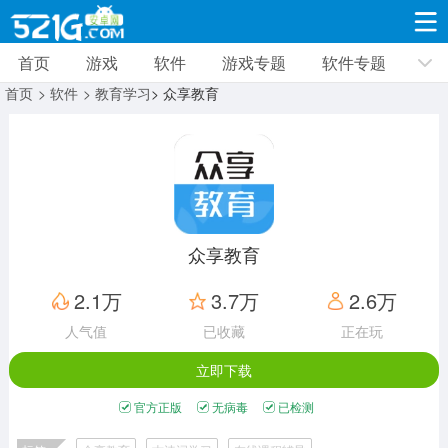
首页
游戏
软件
游戏专题
软件专题
游戏
软件
游戏专题
软件专题
新闻资讯
首页
> 软件
> 教育学习
> 众享教育
角色扮演
射击枪战
策略塔防
19310款应用
8692款应用
10005款应用
休闲益智
动作闯关
冒险解谜
39323款应用
12960款应用
9185款应用
众享教育
赛车竞速
卡牌对战
体育运动
2.1万
3.7万
2.6万
3628款应用
2051款应用
1278款应用
人气值
已收藏
正在玩
立即下载
音乐舞蹈
手游辅助
mod游戏
515款应用
1958款应用
351款应用
官方正版
无病毒
已检测