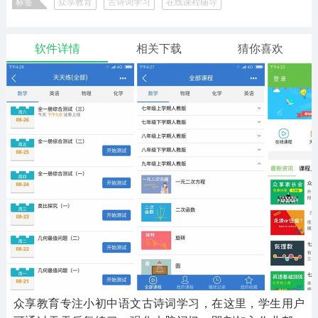
标签
众享教育
古诗词学习
在线课程辅导
二次元
模拟经营
传奇手游
586款应用
10766款应用
940款应用
软件详情
相关下载
猜你喜欢
仙侠手游
手赚网赚
绝地求生
485款应用
446款应用
34款应用
三国游戏
我的世界
像素游戏
3931款应用
69款应用
700款应用
其他
末日游戏
pc游戏
981款应用
1405款应用
3443款应用
游戏攻略
软件教程
热点新闻
63款应用
8款应用
8款应用
众享教育专注小初中语文古诗词学习，在这里，学生用户