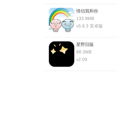
情侣我和你
133.9MB
v5.8.3 安卓版
星野旧版
88.3MB
v2.09