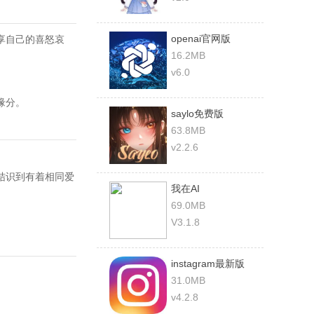
openai官网版
享自己的喜怒哀
16.2MB
v6.0
缘分。
saylo免费版
63.8MB
v2.2.6
结识到有着相同爱
我在AI
69.0MB
V3.1.8
instagram最新版
2025
31.0MB
v4.2.8