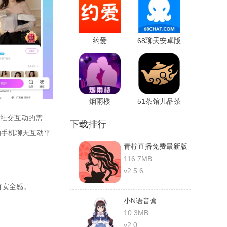
约爱
68聊天安卓版
烟雨楼
51茶馆儿品茶
社交互动的需
下载排行
的手机聊天互动平
青柠直播免费最新版
116.7MB
v2.5.6
有安全感。
小N语音盒
。
10.3MB
v2.0