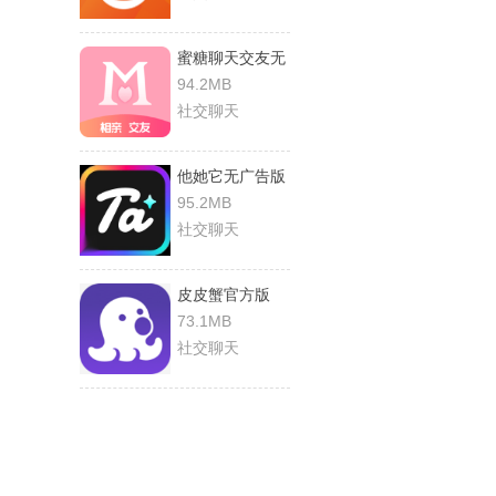
蜜糖聊天交友无
广告版
94.2MB
社交聊天
他她它无广告版
95.2MB
社交聊天
皮皮蟹官方版
73.1MB
社交聊天