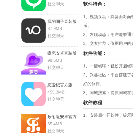
社交聊天
软件特色：
1、视频互动：具备面对面
我的圈子直装版
乐。
87.9MB
2、发现动态：用户能够通
社交聊天
3、交友推荐：依据用户的
蝶恋安卓直装版
软件功能：
98.6MB
1、一键畅聊：轻松开启畅
社交聊天
2、兴趣社区：平台搭建了
好的伙伴。
恋爱记官方版
459.3MB
3、同城搜索：提供同城在
社交聊天
软件教程
1、安装后打开软件，提示
乐附近安卓官方
版
35.4MB
社交聊天