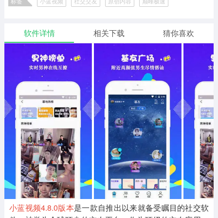
标签
小蓝视频
社交交友
原创内容
巅峰极速
二次元
模拟经营
传奇手游
587款应用
10773款应用
943款应用
小蓝视频版本大全
软件详情
相关下载
猜你喜欢
仙侠手游
手赚网赚
绝地求生
485款应用
446款应用
34款应用
三国游戏
我的世界
像素游戏
3934款应用
69款应用
701款应用
其他
末日游戏
pc游戏
982款应用
1407款应用
3450款应用
游戏攻略
软件教程
热点新闻
63款应用
8款应用
8款应用
小蓝视频4.8.0版本
是一款自推出以来就备受瞩目的社交软