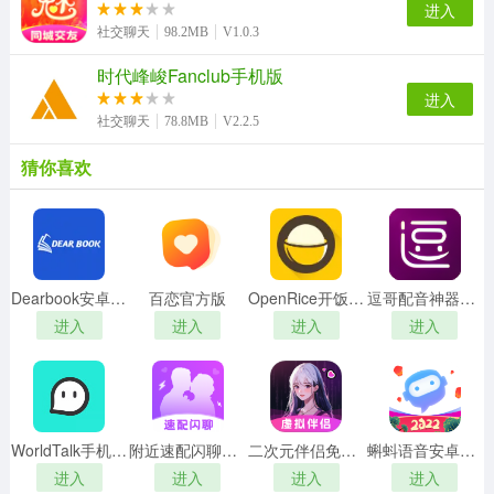
进入
社交聊天
98.2MB
V1.0.3
时代峰峻Fanclub手机版
进入
社交聊天
78.8MB
V2.2.5
猜你喜欢
Dearbook安卓官方版
百恋官方版
OpenRice开饭喇手机正版
逗哥配音神器安卓免费版
进入
进入
进入
进入
WorldTalk手机正版
附近速配闪聊正版
二次元伴侣免费原版
蝌蚪语音安卓官方版
进入
进入
进入
进入