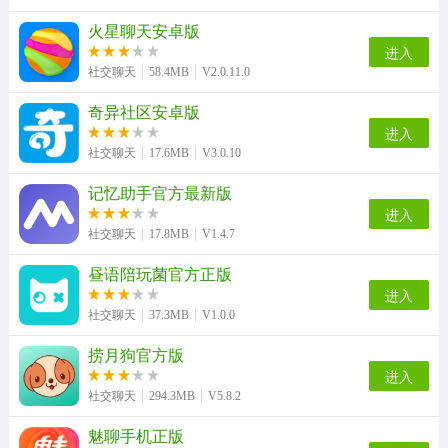
火星聊天安卓版
进入
蜜糖聊天交友无广告版
他她它无广告版
社交聊天
58.4MB
V2.0.11.0
奇异社区安卓版
进入
社交聊天
17.6MB
V3.0.10
记忆助手官方最新版
进入
社交聊天
17.8MB
V1.4.7
昼语陪玩菌官方正版
进入
社交聊天
37.3MB
V1.0.0
捞月狗官方版
进入
社交聊天
294.3MB
V5.8.2
魅聊手机正版