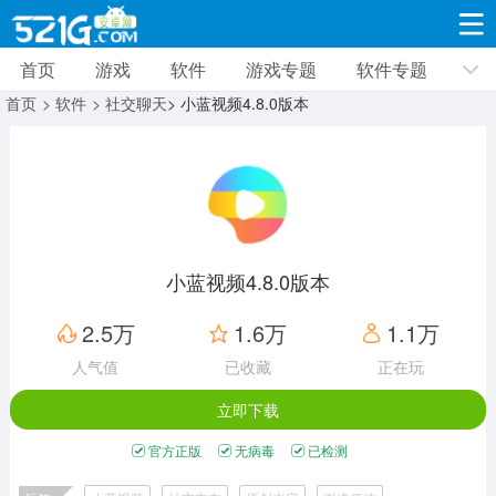
首页
游戏
软件
游戏专题
软件专题
游戏
软件
游戏专题
软件专题
新闻资讯
首页
> 软件
> 社交聊天
> 小蓝视频4.8.0版本
角色扮演
射击枪战
策略塔防
19332款应用
8693款应用
10014款应用
休闲益智
动作闯关
冒险解谜
39348款应用
12967款应用
9188款应用
小蓝视频4.8.0版本
赛车竞速
卡牌对战
体育运动
2.5万
1.6万
1.1万
3632款应用
2052款应用
1280款应用
人气值
已收藏
正在玩
立即下载
音乐舞蹈
手游辅助
mod游戏
515款应用
1959款应用
351款应用
官方正版
无病毒
已检测