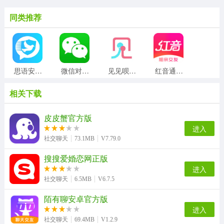
同类推荐
思语安卓直装版
微信对话生成器正版
见见呗原版
红音通用版
相关下载
贝壳网正版
Blued最新版
伴唱安卓直装版
聊伴伴无广告版
皮皮蟹官方版
进入
社交聊天
73.1MB
V7.79.0
搜搜爱婚恋网正版
无他社区版
踢米(timing)手机最新版
有聚友聚正版
连信最新版
进入
社交聊天
6.5MB
V6.7.5
陌有聊安卓官方版
我的圈子直装版
蝶恋安卓直装版
恋爱记官方版
乐附近安卓官方版
进入
社交聊天
69.4MB
V1.2.9