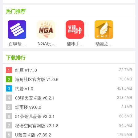
热门推荐
百职帮官方版
NGA玩家社区官方版
翻咔手机正版
动漫之家社区原版
下载排行
1
红豆 v1.1.0
22.7MB
lovemo升级版
网赚联盟兼职赚钱手机版
织音安卓官方版
派派官方版
2
海角社区官方版 v1.0.6
70.0MB
3
约爱 v1.0
451.5MB
4
68聊天安卓版 v6.2.1
218.4MB
捞月狗手机版
天气非常准最新免费版
5
烟雨楼 v9.6.0
2.1MB
6
51茶馆儿品茶 v3.0.1
60.5MB
7
秘语空间官网版 v2.1.8
94.5MB
8
U蓝安卓版 v7.39.2
179.9MB