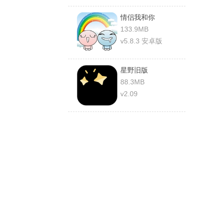
情侣我和你
133.9MB
v5.8.3 安卓版
星野旧版
88.3MB
v2.09