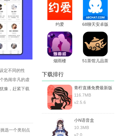
约爱
68聊天安卓版
烟雨楼
51茶馆儿品茶
由设定不同的性
下载排行
一个热闹非凡的虚
青柠直播免费最新版
别犹豫，赶紧下载
116.7MB
v2.5.6
小N语音盒
10.3MB
，挑选一个类别点
v2.0