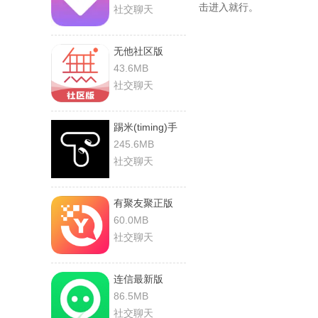
击进入就行。
社交聊天
无他社区版
43.6MB
社交聊天
踢米(timing)手
机最新版
245.6MB
社交聊天
有聚友聚正版
60.0MB
社交聊天
连信最新版
86.5MB
社交聊天