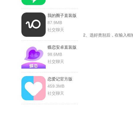
我的圈子直装版
87.9MB
社交聊天
2、选好类别后，在输入框
蝶恋安卓直装版
98.6MB
社交聊天
恋爱记官方版
459.3MB
社交聊天