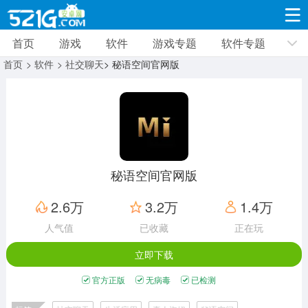
首页
游戏
软件
游戏专题
软件专题
游戏
软件
游戏专题
软件专题
新闻资讯
首页
> 软件
> 社交聊天
> 秘语空间官网版
角色扮演
射击枪战
策略塔防
19309款应用
8691款应用
10005款应用
休闲益智
动作闯关
冒险解谜
39321款应用
12960款应用
9182款应用
秘语空间官网版
赛车竞速
卡牌对战
体育运动
2.6万
3.2万
1.4万
3628款应用
2051款应用
1277款应用
人气值
已收藏
正在玩
立即下载
音乐舞蹈
手游辅助
mod游戏
515款应用
1958款应用
351款应用
官方正版
无病毒
已检测