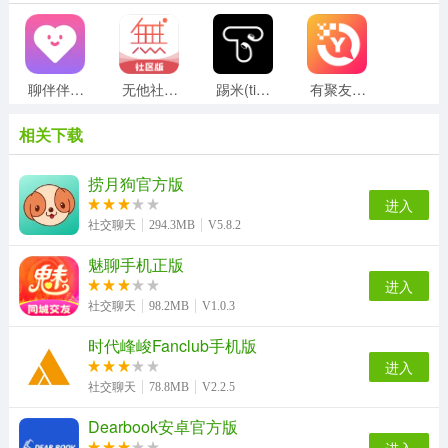
聊伴伴无广告版
无他社区版
踢米(timing)手机最新版
有聚友聚正版
相关下载
连信最新版
我的圈子直装版
蝶恋安卓直装版
恋爱记官方版
捞月狗官方版
进入
社交聊天
294.3MB
V5.8.2
魅聊手机正版
乐附近安卓官方版
蜜糖聊天交友无广告版
他她它无广告版
皮皮蟹官方版
进入
社交聊天
98.2MB
V1.0.3
时代峰峻Fanclub手机版
搜搜爱婚恋网正版
陌有聊安卓官方版
火星聊天安卓版
奇异社区安卓版
进入
社交聊天
78.8MB
V2.2.5
Dearbook安卓官方版