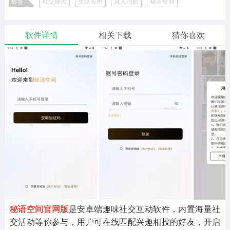
标签
社交聊天
生活应用
真人泡妞
秘语空间
二次元
模拟经营
传奇手游
586款应用
10765款应用
940款应用
海外最火聊天
秘语空间所有版本
软件详情
相关下载
猜你喜欢
仙侠手游
手赚网赚
绝地求生
485款应用
446款应用
34款应用
三国游戏
我的世界
像素游戏
3931款应用
69款应用
700款应用
其他
末日游戏
pc游戏
981款应用
1405款应用
3443款应用
游戏攻略
软件教程
热点新闻
63款应用
8款应用
8款应用
秘语空间官网版
是安卓端趣味社交互动软件，内置海量社
交活动等你参与，用户可在线匹配兴趣相投的好友，开启