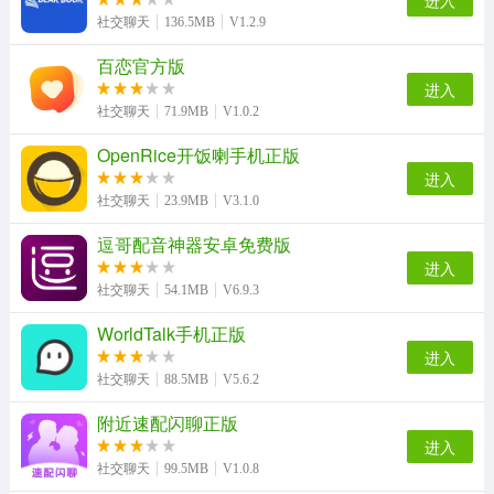
进入
记忆助手官方最新版
昼语陪玩菌官方正版
社交聊天
136.5MB
V1.2.9
百恋官方版
进入
社交聊天
71.9MB
V1.0.2
OpenRice开饭喇手机正版
进入
社交聊天
23.9MB
V3.1.0
逗哥配音神器安卓免费版
进入
社交聊天
54.1MB
V6.9.3
WorldTalk手机正版
进入
社交聊天
88.5MB
V5.6.2
附近速配闪聊正版
进入
社交聊天
99.5MB
V1.0.8