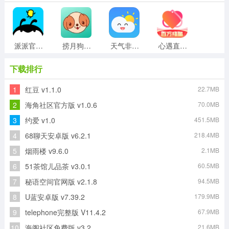
派派官方版
捞月狗手机版
天气非常准最新免费版
心遇直装版
下载排行
1
红豆 v1.1.0
22.7MB
牵手手机最新版
推特正版
Google地图安卓版
怦怦Ai聊天软件通用版
2
海角社区官方版 v1.0.6
70.0MB
3
约爱 v1.0
451.5MB
4
68聊天安卓版 v6.2.1
218.4MB
PiuPiu酱官方版
WhatsApp软件手机免费版
5
烟雨楼 v9.6.0
2.1MB
6
51茶馆儿品茶 v3.0.1
60.5MB
7
秘语空间官网版 v2.1.8
94.5MB
8
U蓝安卓版 v7.39.2
179.9MB
9
telephone完整版 V11.4.2
67.9MB
10
海阁社区免费版 v3.2
21.6MB