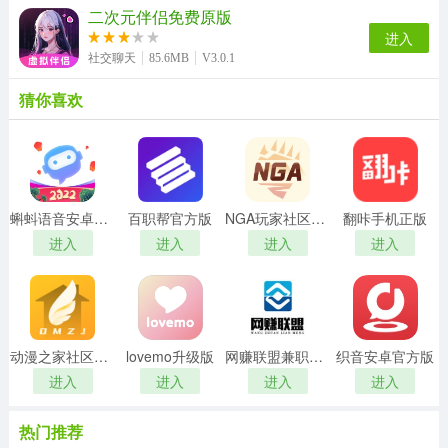
二次元伴侣免费原版
进入
社交聊天
85.6MB
V3.0.1
猜你喜欢
蝌蚪语音安卓官方版
百职帮官方版
NGA玩家社区官方版
翻咔手机正版
进入
进入
进入
进入
动漫之家社区原版
lovemo升级版
网赚联盟兼职赚钱手机版
织音安卓官方版
进入
进入
进入
进入
热门推荐