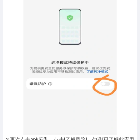
2.再次点击apk安装，点击[了解风险]，勾选[已了解此应用