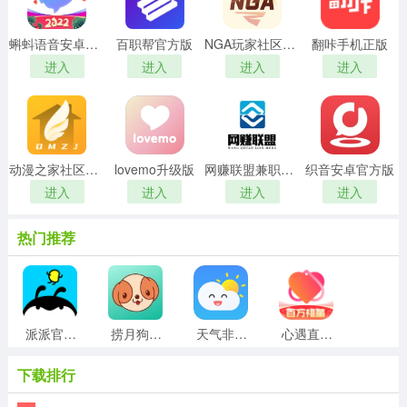
蝌蚪语音安卓官方版
百职帮官方版
NGA玩家社区官方版
翻咔手机正版
进入
进入
进入
进入
动漫之家社区原版
lovemo升级版
网赚联盟兼职赚钱手机版
织音安卓官方版
进入
进入
进入
进入
热门推荐
派派官方版
捞月狗手机版
天气非常准最新免费版
心遇直装版
下载排行