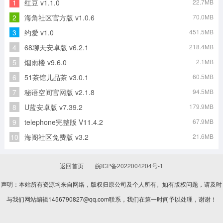
1
红豆 v1.1.0
22.7MB
牵手手机最新版
推特正版
Google地图安卓版
怦怦Ai聊天软件通用版
2
海角社区官方版 v1.0.6
70.0MB
3
约爱 v1.0
451.5MB
4
68聊天安卓版 v6.2.1
218.4MB
PiuPiu酱官方版
WhatsApp软件手机免费版
5
烟雨楼 v9.6.0
2.1MB
6
51茶馆儿品茶 v3.0.1
60.5MB
7
秘语空间官网版 v2.1.8
94.5MB
8
U蓝安卓版 v7.39.2
179.9MB
9
telephone完整版 V11.4.2
67.9MB
10
海阁社区免费版 v3.2
21.6MB
返回首页
皖ICP备2022004204号-1
声明：本站所有资源均来自网络，版权归原公司及个人所有。如有版权问题，请及时
与我们网站编辑1456790827@qq.com联系，我们在第一时间予以处理，谢谢！