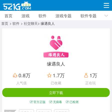
首页
游戏
软件
游戏专题
软件专题
游戏
软件
游戏专题
软件专题
新闻资讯
首页
> 软件
> 社交聊天
> 缘遇良人
角色扮演
射击枪战
策略塔防
19310款应用
8691款应用
10005款应用
休闲益智
动作闯关
冒险解谜
39322款应用
12960款应用
9183款应用
缘遇良人
赛车竞速
卡牌对战
体育运动
0.8万
1.7万
1万
3628款应用
2051款应用
1278款应用
人气值
已收藏
正在玩
立即下载
音乐舞蹈
手游辅助
mod游戏
515款应用
1958款应用
351款应用
官方正版
无病毒
已检测