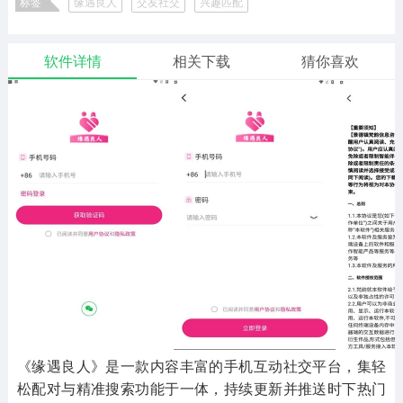
标签
缘遇良人
交友社交
兴趣匹配
二次元
模拟经营
传奇手游
586款应用
10766款应用
940款应用
软件详情
相关下载
猜你喜欢
仙侠手游
手赚网赚
绝地求生
485款应用
446款应用
34款应用
三国游戏
我的世界
像素游戏
3931款应用
69款应用
700款应用
其他
末日游戏
pc游戏
981款应用
1405款应用
3443款应用
游戏攻略
软件教程
热点新闻
63款应用
8款应用
8款应用
《缘遇良人》是一款内容丰富的手机互动社交平台，集轻
松配对与精准搜索功能于一体，持续更新并推送时下热门