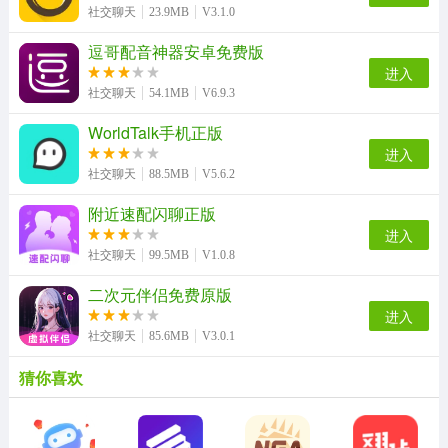
社交聊天
23.9MB
V3.1.0
逗哥配音神器安卓免费版
进入
社交聊天
54.1MB
V6.9.3
WorldTalk手机正版
进入
社交聊天
88.5MB
V5.6.2
附近速配闪聊正版
进入
社交聊天
99.5MB
V1.0.8
二次元伴侣免费原版
进入
社交聊天
85.6MB
V3.0.1
猜你喜欢