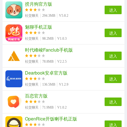
连信最新版
我的圈子直装版
蝶恋安卓直装版
恋爱记官方版
捞月狗官方版
进入
社交聊天
294.3MB
V5.8.2
魅聊手机正版
乐附近安卓官方版
蜜糖聊天交友无广告版
他她它无广告版
皮皮蟹官方版
进入
社交聊天
98.2MB
V1.0.3
时代峰峻Fanclub手机版
搜搜爱婚恋网正版
陌有聊安卓官方版
火星聊天安卓版
奇异社区安卓版
进入
社交聊天
78.8MB
V2.2.5
Dearbook安卓官方版
进入
记忆助手官方最新版
昼语陪玩菌官方正版
社交聊天
136.5MB
V1.2.9
百恋官方版
进入
社交聊天
71.9MB
V1.0.2
OpenRice开饭喇手机正版
进入