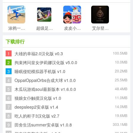
涂鸦一笔划官方最新版
超级足球赛游戏官方版
皮皮小屋手机正版
艾尔登法环传奇游戏官方版
下载排行
1
大雄的幸福2.0汉化版 v0.3
100.5MB
水果弹珠传奇最新免费版
滑板大师最新版
节奏地牢游戏完整版
末日逃离直装版
2
拘束拷问皇女伊莉娜汉化版 v5.0.0
10.0MB
3
睡眠侵犯模拟器手机版 v1.0
20.2MB
4
OppaiOppaiOrbs合成大球 v1.0.0
25.5MB
雪月花手机最新版
直升机救援行动直装游戏版
5
木瓜玩游戏soul最新版本 v1.6.0.0
48.4MB
6
猫娘女仆触摸汉化版 v1.0
11.0MB
7
deepsleep2安卓版 v1.4
14.0MB
8
吃人的柜子3汉化版 v2.7
19.6MB
9
田舍生活summer安卓版 v1.0.8
303.1MB