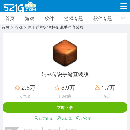
首页
游戏
软件
游戏专题
软件专题
游戏
软件
游戏专题
软件专题
新闻资讯
首页
> 游戏
> 休闲益智
> 消林传说手游直装版
角色扮演
射击枪战
策略塔防
19332款应用
8693款应用
10012款应用
休闲益智
动作闯关
冒险解谜
39347款应用
12966款应用
9188款应用
消林传说手游直装版
赛车竞速
卡牌对战
体育运动
2.5万
3.9万
1.7万
3632款应用
2052款应用
1280款应用
人气值
已收藏
正在玩
立即下载
音乐舞蹈
手游辅助
mod游戏
515款应用
1959款应用
351款应用
官方正版
无病毒
已检测