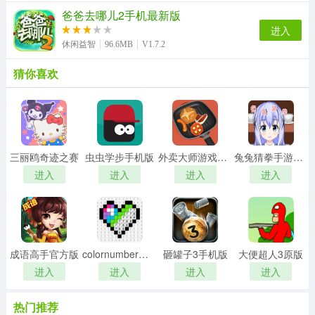
爸爸去哪儿2手机最新版
进入
休闲益智
96.6MB
V1.7.2
猜你喜欢
三丽鸥奇迹之赛
虫虫学步手机版
外卖大师游戏安装包
兔兔猜拳手游直装版
进入
进入
进入
进入
成语高手官方版
colornumber游戏无广告版
砸罐子3手机版
大便超人3原版
进入
进入
进入
进入
热门推荐