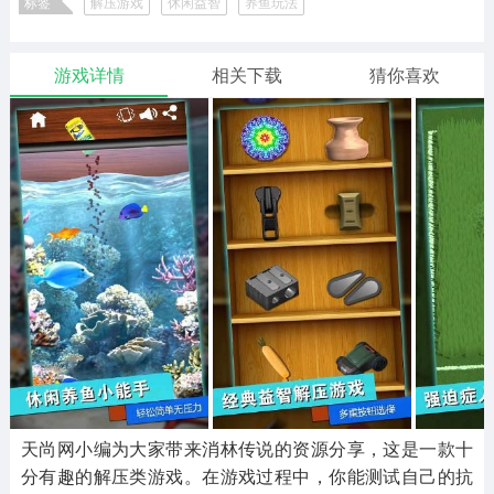
标签
解压游戏
休闲益智
养鱼玩法
二次元
模拟经营
传奇手游
587款应用
10773款应用
942款应用
游戏详情
相关下载
猜你喜欢
仙侠手游
手赚网赚
绝地求生
485款应用
446款应用
34款应用
三国游戏
我的世界
像素游戏
3934款应用
69款应用
700款应用
其他
末日游戏
pc游戏
981款应用
1407款应用
3449款应用
游戏攻略
软件教程
热点新闻
63款应用
8款应用
8款应用
天尚网小编为大家带来消林传说的资源分享，这是一款十
分有趣的解压类游戏。在游戏过程中，你能测试自己的抗