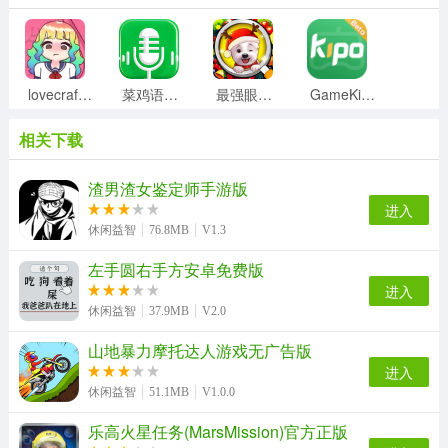
lovecraftlocker手游无广告版
菜鸡语音包手机最新版
最强眼力挑战游戏纯净版
GameKipo游戏正版
相关下载
臭作官方正版
奈的教育日记直装游戏版
勇敢的心伟大战争游戏最新版
马云模拟器游戏正版
渣男渣女鉴定师手游版
进入
休闲益智
76.8MB
V1.3
左手圆右手方安卓免费版
小蝌蚪历险记游戏纯净版
机器人实验室游戏最新版
火影忍者高招模拟器游戏绿色版
舞林大会官方正版
进入
休闲益智
37.9MB
V2.0
山地暴力摩托达人游戏无广告版
扔纸团手机版
直至死亡免费版
饥荒海难免费版
甜瓜游乐场模组官方最新版
进入
休闲益智
51.1MB
V1.0.0
乐高火星任务(MarsMission)官方正版