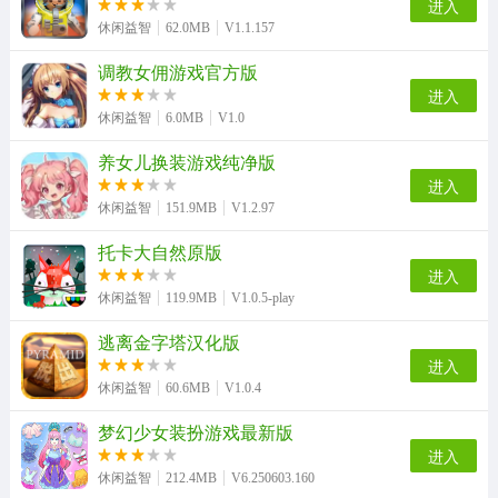
进入
草莓公主跑酷游戏纯净最新版
金字塔逃亡官方正版
休闲益智
62.0MB
V1.1.157
调教女佣游戏官方版
进入
休闲益智
6.0MB
V1.0
养女儿换装游戏纯净版
进入
休闲益智
151.9MB
V1.2.97
托卡大自然原版
进入
休闲益智
119.9MB
V1.0.5-play
逃离金字塔汉化版
进入
休闲益智
60.6MB
V1.0.4
梦幻少女装扮游戏最新版
进入
休闲益智
212.4MB
V6.250603.160