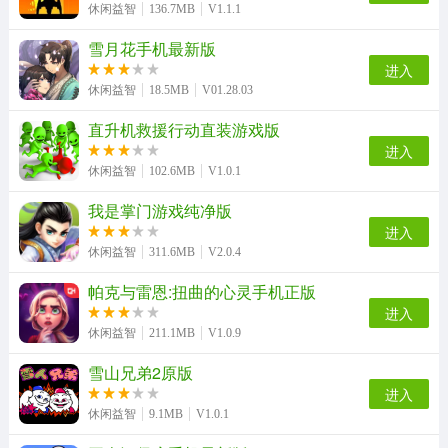
休闲益智
136.7MB
V1.1.1
雪月花手机最新版
colornumber游戏无广告版
砸罐子3手机版
大便超人3原版
涂鸦一笔划官方最新版
进入
休闲益智
18.5MB
V01.28.03
直升机救援行动直装游戏版
超级足球赛游戏官方版
皮皮小屋手机正版
艾尔登法环传奇游戏官方版
水果弹珠传奇最新免费版
进入
休闲益智
102.6MB
V1.0.1
我是掌门游戏纯净版
进入
滑板大师最新版
节奏地牢游戏完整版
休闲益智
311.6MB
V2.0.4
帕克与雷恩:扭曲的心灵手机正版
进入
休闲益智
211.1MB
V1.0.9
雪山兄弟2原版
进入
休闲益智
9.1MB
V1.0.1