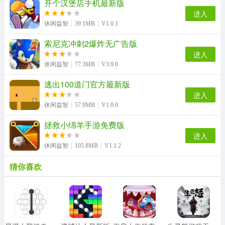
开个汉堡店手机最新版
进入
休闲益智
39.1MB
V1.0.1
索尼克冲刺2爆炸无广告版
进入
休闲益智
77.3MB
V3.9.0
逃出100道门官方最新版
进入
休闲益智
57.9MB
V1.0.0
拯救小绵羊手游免费版
进入
休闲益智
105.8MB
V1.1.2
猜你喜欢