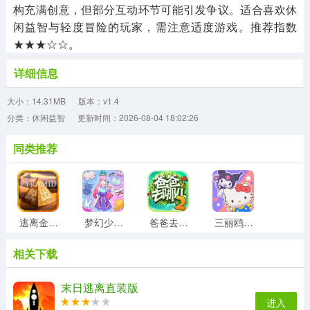
构充满创意，但部分互动环节可能引发争议。适合喜欢休
闲益智与轻度冒险的玩家，需注意适度游戏。推荐指数
★★★☆☆。
详细信息
大小：14.31MB
版本：v1.4
分类：休闲益智
更新时间：2026-08-04 18:02:26
同类推荐
逃离金字塔汉化版
梦幻少女装扮游戏最新版
爸爸去哪儿2手机最新版
三丽鸥奇迹之赛
相关下载
虫虫学步手机版
外卖大师游戏安装包
兔兔猜拳手游直装版
成语高手官方版
末日逃离直装版
进入