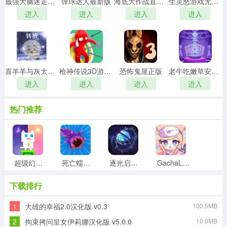
最强大脑迷走点线游戏安装包
弹球达人最新版
海底大作战直装游戏版
生灵怒游戏无广告版
进入
进入
进入
进入
喜羊羊与灰太狼之转折安卓直装版
枪神传说3D游戏绿色版
恐怖鬼屋正版
老牛吃嫩草安卓官方版
进入
进入
进入
进入
热门推荐
超级幻影猫无广告版
死亡蠕虫3D游戏官方最新版
逐光启航游戏最新版
GachaLife2手游直装版
下载排行
1
大雄的幸福2.0汉化版 v0.3
100.5MB
太空杀单挑王最新版
班主任模拟器游戏绿色版
僵尸猎人像素生存安卓官方版
零用钱大作战直装游戏版
2
拘束拷问皇女伊莉娜汉化版 v5.0.0
10.0MB