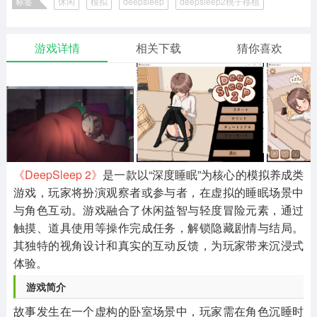
标签
休闲
模拟
deepsleep
deepsleep2桃子移植
二次元
模拟经营
传奇手游
586款应用
10766款应用
940款应用
deepsleep2安卓汉化版
deepsleep2
睡眠催眠题材游戏推荐
deepsleep2版本大全
游戏详情
相关下载
猜你喜欢
仙侠手游
手赚网赚
绝地求生
485款应用
446款应用
34款应用
三国游戏
我的世界
像素游戏
3931款应用
69款应用
700款应用
《DeepSleep 2》
是一款以“深度睡眠”为核心的模拟养成类
其他
末日游戏
pc游戏
游戏，玩家将扮演观察者或参与者，在虚拟的睡眠场景中
981款应用
1405款应用
3443款应用
与角色互动。游戏融合了休闲益智与轻度冒险元素，通过
触摸、道具使用等操作完成任务，解锁隐藏剧情与结局。
游戏攻略
软件教程
热点新闻
其独特的视角设计和真实的互动反馈，为玩家带来沉浸式
63款应用
8款应用
8款应用
体验。
游戏简介
故事发生在一个虚构的卧室场景中，玩家需在角色沉睡时