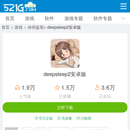
首页
游戏
软件
游戏专题
软件专题
游戏
软件
游戏专题
软件专题
新闻资讯
首页
> 游戏
> 休闲益智
> deepsleep2安卓版
角色扮演
射击枪战
策略塔防
19310款应用
8691款应用
10005款应用
休闲益智
动作闯关
冒险解谜
39322款应用
12960款应用
9183款应用
deepsleep2安卓版
赛车竞速
卡牌对战
体育运动
1.9万
1.5万
3.6万
3628款应用
2051款应用
1278款应用
人气值
已收藏
正在玩
立即下载
音乐舞蹈
手游辅助
mod游戏
515款应用
1958款应用
351款应用
官方正版
无病毒
已检测