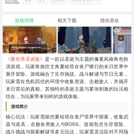
标签
像素
冒险
syahata
萨哈塔遭遇的一日
二次元
模拟经营
传奇手游
586款应用
10765款应用
940款应用
白毛少女大战僵尸
游戏详情
相关下载
猜你喜欢
仙侠手游
手赚网赚
绝地求生
485款应用
446款应用
34款应用
三国游戏
我的世界
像素游戏
3931款应用
69款应用
700款应用
《夏哈塔圣诞版》
是一款以圣诞为主题的像素风格角色扮
演游戏，玩家将操控主角夏哈塔在丧尸横行的末日世界中
展开冒险。游戏融合了生存挑战、战斗解谜与节日元素，
其他
末日游戏
pc游戏
玩家需在危机四伏的环境中收集资源、击败敌人，并揭开
981款应用
1405款应用
3443款应用
末日背后的真相。其独特的圣诞主题与紧张刺激的玩法相
结合，为玩家带来别样的游戏体验。
游戏攻略
软件教程
热点新闻
游戏简介
63款应用
8款应用
8款应用
核心玩法：玩家需操控夏哈塔在丧尸世界中探索，收集武
器与道具，击败各类敌人与BOSS。游戏包含生存冒险、
战斗挑战与探索解谜等多元玩法，玩家需灵活应对不同场