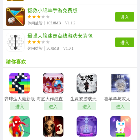
拯救小绵羊手游免费版
进入
休闲益智
105.8MB
V1.1.2
最强大脑迷走点线游戏安装包
进入
休闲益智
30.0MB
V1.0.1
猜你喜欢
弹球达人最新版
海底大作战直装游戏版
生灵怒游戏无广告版
喜羊羊与灰太狼之转折安卓直装版
进入
进入
进入
进入