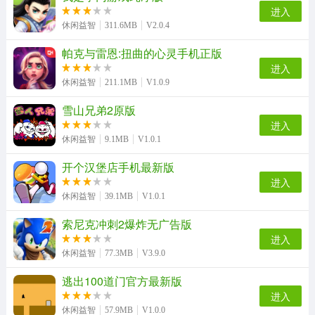
皮皮小屋手机正版
艾尔登法环传奇游戏官方版
水果弹珠传奇最新免费版
滑板大师最新版
进入
休闲益智
311.6MB
V2.0.4
帕克与雷恩:扭曲的心灵手机正版
进入
节奏地牢游戏完整版
末日逃离直装版
休闲益智
211.1MB
V1.0.9
雪山兄弟2原版
进入
休闲益智
9.1MB
V1.0.1
开个汉堡店手机最新版
进入
休闲益智
39.1MB
V1.0.1
索尼克冲刺2爆炸无广告版
进入
休闲益智
77.3MB
V3.9.0
逃出100道门官方最新版
进入
休闲益智
57.9MB
V1.0.0