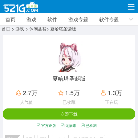
首页
游戏
软件
游戏专题
软件专题
游戏
软件
游戏专题
软件专题
新闻资讯
首页
> 游戏
> 休闲益智
> 夏哈塔圣诞版
角色扮演
射击枪战
策略塔防
19309款应用
8691款应用
10005款应用
休闲益智
动作闯关
冒险解谜
39321款应用
12960款应用
9182款应用
夏哈塔圣诞版
赛车竞速
卡牌对战
体育运动
2.7万
1.5万
1.3万
3628款应用
2051款应用
1277款应用
人气值
已收藏
正在玩
立即下载
音乐舞蹈
手游辅助
mod游戏
515款应用
1958款应用
351款应用
官方正版
无病毒
已检测