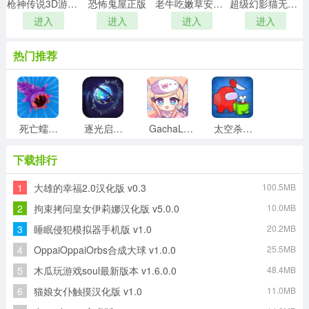
枪神传说3D游戏绿色版
恐怖鬼屋正版
老牛吃嫩草安卓官方版
超级幻影猫无广告版
进入
进入
进入
进入
热门推荐
死亡蠕虫3D游戏官方最新版
逐光启航游戏最新版
GachaLife2手游直装版
太空杀单挑王最新版
下载排行
1
大雄的幸福2.0汉化版 v0.3
100.5MB
班主任模拟器游戏绿色版
僵尸猎人像素生存安卓官方版
零用钱大作战直装游戏版
笑脸连连看手游无广告版
2
拘束拷问皇女伊莉娜汉化版 v5.0.0
10.0MB
3
睡眠侵犯模拟器手机版 v1.0
20.2MB
4
OppaiOppaiOrbs合成大球 v1.0.0
25.5MB
消灭蜘蛛模拟器安卓版
七彩祖玛2原版
5
木瓜玩游戏soul最新版本 v1.6.0.0
48.4MB
6
猫娘女仆触摸汉化版 v1.0
11.0MB