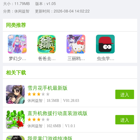
大小：11.79MB
版本：v1.05
分类：休闲益智
更新时间：2026-08-04 14:02:22
同类推荐
梦幻少女装扮游戏最新版
爸爸去哪儿2手机最新版
三丽鸥奇迹之赛
虫虫学步手机版
相关下载
外卖大师游戏安装包
兔兔猜拳手游直装版
成语高手官方版
colornumber游戏无广告版
雪月花手机最新版
进入
休闲益智
18.5MB
V01.28.03
直升机救援行动直装游戏版
砸罐子3手机版
大便超人3原版
涂鸦一笔划官方最新版
超级足球赛游戏官方版
进入
休闲益智
102.6MB
V1.0.1
我是掌门游戏纯净版