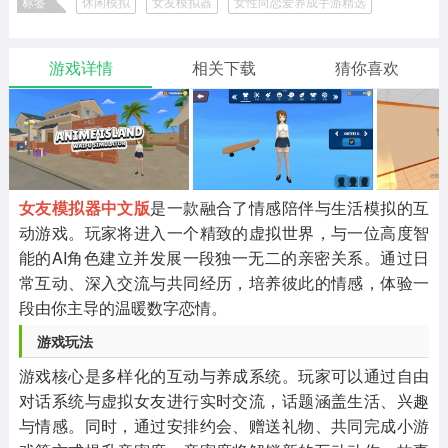
标签
休闲模拟
女友模拟器
女性向恋爱养成手游精选
二次元
模拟经营
传奇手游
587款应用
10773款应用
943款应用
恋爱模拟文字游戏合集
温馨生活模拟养成游戏精选
女友模拟器版本大全
女友模拟器全部版本
日式恋爱养成游戏精选
游戏详情
相关下载
猜你喜欢
仙侠手游
手赚网赚
绝地求生
485款应用
446款应用
34款应用
三国游戏
我的世界
像素游戏
3934款应用
69款应用
701款应用
女友模拟器中文版
是一款融合了情感陪伴与生活模拟的互
动游戏。玩家将进入一个精致的虚拟世界，与一位高度智
其他
末日游戏
pc游戏
能的AI角色建立并发展一段独一无二的亲密关系。通过日
982款应用
1407款应用
3450款应用
常互动、深入交流与共同经历，培养彼此的情感，体验一
段由你主导的温暖数字恋情。
游戏攻略
软件教程
热点新闻
游戏玩法
63款应用
8款应用
8款应用
游戏核心是多样化的互动与养成系统。玩家可以通过自由
对话系统与虚拟女友进行实时交流，话题涵盖生活、兴趣
与情感。同时，通过安排约会、赠送礼物、共同完成小游