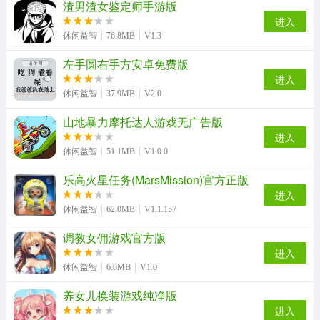
渣男渣女鉴定师手游版
马云模拟器游戏正版
小蝌蚪历险记游戏纯净版
机器人实验室游戏最新版
火影忍者高招模拟器游戏绿色版
进入
休闲益智
76.8MB
V1.3
左手圆右手方安卓免费版
舞林大会官方正版
扔纸团手机版
直至死亡免费版
饥荒海难免费版
进入
休闲益智
37.9MB
V2.0
山地暴力摩托达人游戏无广告版
进入
甜瓜游乐场模组官方最新版
草莓公主跑酷游戏纯净最新版
休闲益智
51.1MB
V1.0.0
乐高火星任务(MarsMission)官方正版
进入
休闲益智
62.0MB
V1.1.157
调教女佣游戏官方版
进入
休闲益智
6.0MB
V1.0
养女儿换装游戏纯净版
进入