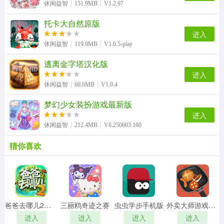
休闲益智
151.9MB
V1.2.97
托卡大自然原版
进入
休闲益智
119.9MB
V1.0.5-play
逃离金字塔汉化版
进入
休闲益智
60.6MB
V1.0.4
梦幻少女装扮游戏最新版
进入
休闲益智
212.4MB
V6.250603.160
猜你喜欢
爸爸去哪儿2手机最新版
三丽鸥奇迹之赛
虫虫学步手机版
外卖大师游戏安装包
进入
进入
进入
进入