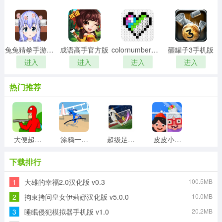
兔兔猜拳手游直装版
成语高手官方版
colornumber游戏无广告版
砸罐子3手机版
进入
进入
进入
进入
热门推荐
大便超人3原版
涂鸦一笔划官方最新版
超级足球赛游戏官方版
皮皮小屋手机正版
下载排行
1
大雄的幸福2.0汉化版 v0.3
100.5MB
艾尔登法环传奇游戏官方版
水果弹珠传奇最新免费版
滑板大师最新版
节奏地牢游戏完整版
2
拘束拷问皇女伊莉娜汉化版 v5.0.0
10.0MB
3
睡眠侵犯模拟器手机版 v1.0
20.2MB