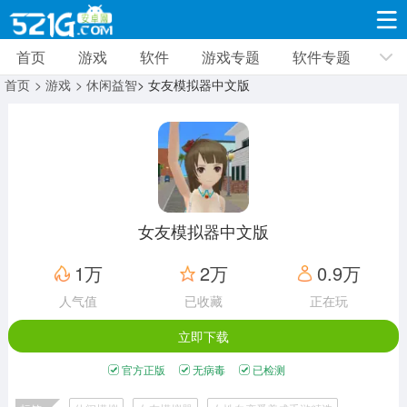
首页
游戏
软件
游戏专题
软件专题
游戏
软件
游戏专题
软件专题
新闻资讯
首页
> 游戏
> 休闲益智
> 女友模拟器中文版
角色扮演
射击枪战
策略塔防
19332款应用
8693款应用
10014款应用
休闲益智
动作闯关
冒险解谜
39348款应用
12967款应用
9188款应用
女友模拟器中文版
赛车竞速
卡牌对战
体育运动
1万
2万
0.9万
3632款应用
2052款应用
1280款应用
人气值
已收藏
正在玩
立即下载
音乐舞蹈
手游辅助
mod游戏
515款应用
1959款应用
351款应用
官方正版
无病毒
已检测