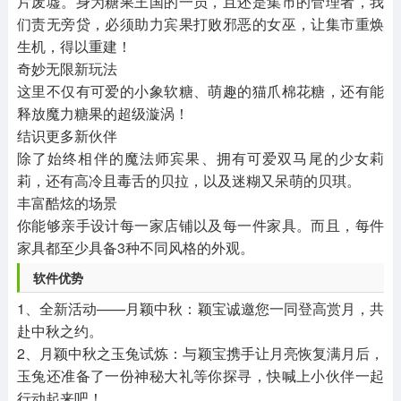
片废墟。身为糖果王国的一员，且还是集市的管理者，我
们责无旁贷，必须助力宾果打败邪恶的女巫，让集市重焕
生机，得以重建！
奇妙无限新玩法
这里不仅有可爱的小象软糖、萌趣的猫爪棉花糖，还有能
释放魔力糖果的超级漩涡！
结识更多新伙伴
除了始终相伴的魔法师宾果、拥有可爱双马尾的少女莉
莉，还有高冷且毒舌的贝拉，以及迷糊又呆萌的贝琪。
丰富酷炫的场景
你能够亲手设计每一家店铺以及每一件家具。而且，每件
家具都至少具备3种不同风格的外观。
软件优势
1、全新活动——月颖中秋：颖宝诚邀您一同登高赏月，共
赴中秋之约。
2、月颖中秋之玉兔试炼：与颖宝携手让月亮恢复满月后，
玉兔还准备了一份神秘大礼等你探寻，快喊上小伙伴一起
行动起来吧！