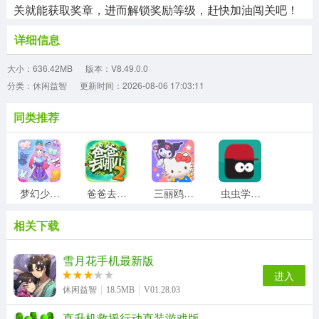
关就能获取奖章，进而解锁奖励等级，赶快加油闯关吧！
详细信息
大小：636.42MB
版本：V8.49.0.0
分类：休闲益智
更新时间：2026-08-06 17:03:11
同类推荐
梦幻少女装扮游戏最新版
爸爸去哪儿2手机最新版
三丽鸥奇迹之赛
虫虫学步手机版
相关下载
外卖大师游戏安装包
兔兔猜拳手游直装版
成语高手官方版
colornumber游戏无广告版
雪月花手机最新版
进入
休闲益智
18.5MB
V01.28.03
直升机救援行动直装游戏版