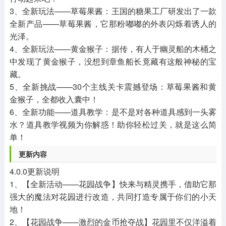
3、全新玩法——草莓果酱：王国的糖果工厂研发出了一款
全新产品——草莓果酱，它那粉嘟嘟的外表闪烁着诱人的
光泽。
4、全新玩法——黄金猴子：据传，有人于幽灵船的木桶之
中发现了黄金猴子，没想到章鱼船长竟藏有这般神秘的宝
藏。
5、全新挑战——30个主线关卡震撼登场：草莓果酱和黄
金猴子，全都收入囊中！
6、全新功能——道具教学：是不是对各种道具感到一头雾
水？道具教学视频为你解惑！助你轻松过关，就是这么简
单！
更新内容
4.0.0更新说明
1、【全新活动——花园战争】快来与精灵携手，借助它那
强大的魔法对花园进行改造，共同打造专属于你们的小天
地！
2、【花园战争——激烈的金币抢夺战】花园里不仅洋溢着