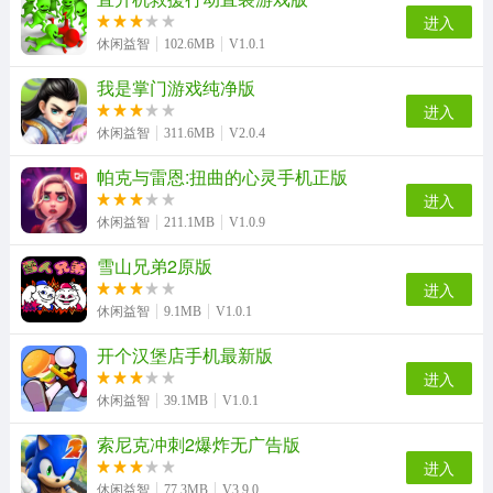
砸罐子3手机版
大便超人3原版
涂鸦一笔划官方最新版
超级足球赛游戏官方版
进入
休闲益智
102.6MB
V1.0.1
我是掌门游戏纯净版
皮皮小屋手机正版
艾尔登法环传奇游戏官方版
水果弹珠传奇最新免费版
滑板大师最新版
进入
休闲益智
311.6MB
V2.0.4
帕克与雷恩:扭曲的心灵手机正版
进入
节奏地牢游戏完整版
末日逃离直装版
休闲益智
211.1MB
V1.0.9
雪山兄弟2原版
进入
休闲益智
9.1MB
V1.0.1
开个汉堡店手机最新版
进入
休闲益智
39.1MB
V1.0.1
索尼克冲刺2爆炸无广告版
进入
休闲益智
77.3MB
V3.9.0