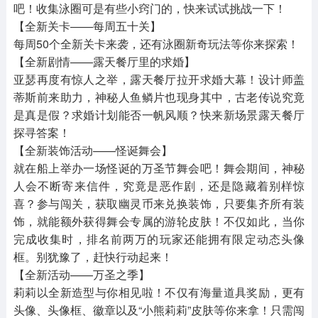
吧！收集泳圈可是有些小窍门的，快来试试挑战一下！
【全新关卡——每周五十关】
每周50个全新关卡来袭，还有泳圈新奇玩法等你来探索！
【全新剧情——露天餐厅里的求婚】
亚瑟再度有惊人之举，露天餐厅拉开求婚大幕！设计师盖
蒂斯前来助力，神秘人鱼鳞片也现身其中，古老传说究竟
是真是假？求婚计划能否一帆风顺？快来新场景露天餐厅
探寻答案！
【全新装饰活动——怪诞舞会】
就在船上举办一场怪诞的万圣节舞会吧！舞会期间，神秘
人会不断寄来信件，究竟是恶作剧，还是隐藏着别样惊
喜？参与闯关，获取幽灵币来兑换装饰，只要集齐所有装
饰，就能额外获得舞会专属的游轮皮肤！不仅如此，当你
完成收集时，排名前两万的玩家还能拥有限定动态头像
框。别犹豫了，赶快行动起来！
【全新活动——万圣之季】
莉莉以全新造型与你相见啦！不仅有海量道具奖励，更有
头像、头像框、徽章以及“小熊莉莉”皮肤等你来拿！只需闯