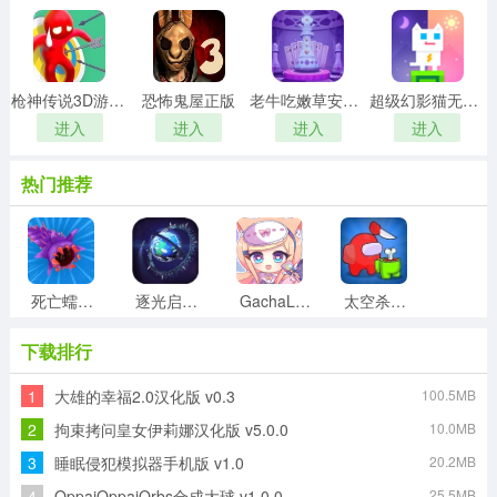
枪神传说3D游戏绿色版
恐怖鬼屋正版
老牛吃嫩草安卓官方版
超级幻影猫无广告版
进入
进入
进入
进入
热门推荐
死亡蠕虫3D游戏官方最新版
逐光启航游戏最新版
GachaLife2手游直装版
太空杀单挑王最新版
下载排行
1
大雄的幸福2.0汉化版 v0.3
100.5MB
班主任模拟器游戏绿色版
僵尸猎人像素生存安卓官方版
零用钱大作战直装游戏版
笑脸连连看手游无广告版
2
拘束拷问皇女伊莉娜汉化版 v5.0.0
10.0MB
3
睡眠侵犯模拟器手机版 v1.0
20.2MB
4
OppaiOppaiOrbs合成大球 v1.0.0
25.5MB