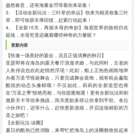
盎然春意，还有海量金币等着你来采集！
3、【活动全新玩法：三叶草的幸运】快来为精灵收集三叶
草，即可收获丰厚回馈，赶紧行动起来！
4、【全新15关，再探水母的奇妙】海底世界的旅程仍在
延续，水母究竟还藏着哪些神奇的力量呢？
更新内容
【恰逢一场美好的宴会，况且正值清爽的秋日】
亚瑟即将在海岛的露天餐厅浪漫求婚，与此同时，古老的
人鱼传说也在此处悄然浮现！此刻，船上正热热闹闹地举
办着万圣节怪诞舞会，只要完成舞会装饰，就有机会赢取
酷炫的动态头像框哦！不仅如此，莉莉的全新造型也将
在“万圣之季”惊艳亮相，与你甜蜜相遇！更有全新玩法和刺
激新关卡等你来挑战，闯关奖励多得让你拿到手软。各位
小伙伴们，还等什么，赶快更新游戏，开启这场精彩的万
圣之旅吧！
【全新玩法-泳圈】
夏日的酷热已然消散，来帮忙把海岛上的泳圈都收拾起来