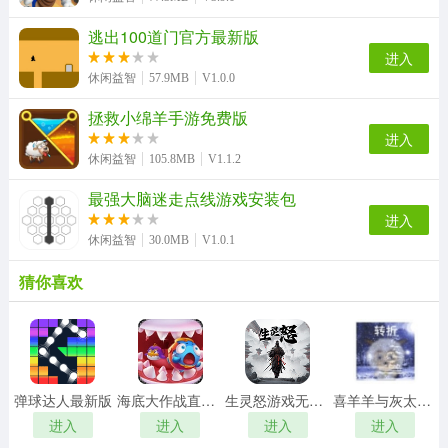
逃出100道门官方最新版
进入
休闲益智
57.9MB
V1.0.0
拯救小绵羊手游免费版
进入
休闲益智
105.8MB
V1.1.2
最强大脑迷走点线游戏安装包
进入
休闲益智
30.0MB
V1.0.1
猜你喜欢
弹球达人最新版
海底大作战直装游戏版
生灵怒游戏无广告版
喜羊羊与灰太狼之转折安卓直装版
进入
进入
进入
进入