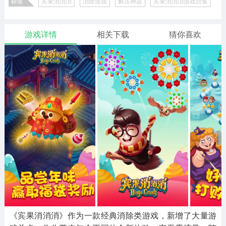
标签
宾果消消消
消除游戏
解压神器
宾果消消消游戏合集
二次元
模拟经营
传奇手游
586款应用
10765款应用
940款应用
合并消除游戏精选
经典休闲益智游戏合集
经典三消消除游戏合集
游戏详情
相关下载
猜你喜欢
仙侠手游
手赚网赚
绝地求生
485款应用
446款应用
34款应用
三国游戏
我的世界
像素游戏
3931款应用
69款应用
700款应用
其他
末日游戏
pc游戏
981款应用
1405款应用
3443款应用
游戏攻略
软件教程
热点新闻
63款应用
8款应用
8款应用
《宾果消消消》作为一款经典消除类游戏，新增了大量游