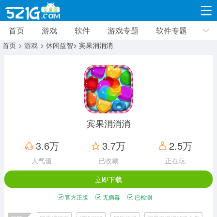
首页
游戏
软件
游戏专题
软件专题
游戏
软件
游戏专题
软件专题
新闻资讯
首页
> 游戏
> 休闲益智
> 宾果消消消
角色扮演
射击枪战
策略塔防
19309款应用
8691款应用
10005款应用
休闲益智
动作闯关
冒险解谜
39321款应用
12960款应用
9182款应用
宾果消消消
赛车竞速
卡牌对战
体育运动
3.6万
3.7万
2.5万
3628款应用
2051款应用
1277款应用
人气值
已收藏
正在玩
立即下载
音乐舞蹈
手游辅助
mod游戏
515款应用
1958款应用
351款应用
官方正版
无病毒
已检测