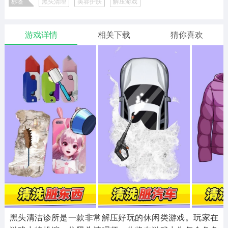
标签
黑头清理
美容护肤
解压游戏
二次元
模拟经营
传奇手游
587款应用
10773款应用
942款应用
游戏详情
相关下载
猜你喜欢
仙侠手游
手赚网赚
绝地求生
485款应用
446款应用
34款应用
三国游戏
我的世界
像素游戏
3934款应用
69款应用
700款应用
其他
末日游戏
pc游戏
981款应用
1407款应用
3450款应用
游戏攻略
软件教程
热点新闻
63款应用
8款应用
8款应用
黑头清洁诊所是一款非常解压好玩的休闲类游戏。玩家在