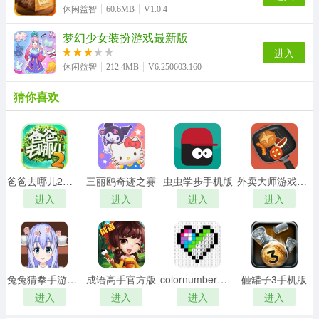
休闲益智
60.6MB
V1.0.4
梦幻少女装扮游戏最新版
进入
休闲益智
212.4MB
V6.250603.160
猜你喜欢
爸爸去哪儿2手机最新版
三丽鸥奇迹之赛
虫虫学步手机版
外卖大师游戏安装包
进入
进入
进入
进入
兔兔猜拳手游直装版
成语高手官方版
colornumber游戏无广告版
砸罐子3手机版
进入
进入
进入
进入