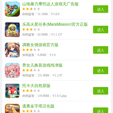
山地暴力摩托达人游戏无广告版
进入
甜瓜游乐场模组官方最新版
草莓公主跑酷游戏纯净最新版
休闲益智
51.1MB
V1.0.0
乐高火星任务(MarsMission)官方正版
进入
休闲益智
62.0MB
V1.1.157
调教女佣游戏官方版
进入
休闲益智
6.0MB
V1.0
养女儿换装游戏纯净版
进入
休闲益智
151.9MB
V1.2.97
托卡大自然原版
进入
休闲益智
119.9MB
V1.0.5-play
逃离金字塔汉化版
进入