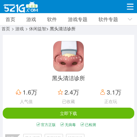
首页
游戏
软件
游戏专题
软件专题
游戏
软件
游戏专题
软件专题
新闻资讯
首页
> 游戏
> 休闲益智
> 黑头清洁诊所
角色扮演
射击枪战
策略塔防
19332款应用
8693款应用
10012款应用
休闲益智
动作闯关
冒险解谜
39348款应用
12966款应用
9188款应用
黑头清洁诊所
赛车竞速
卡牌对战
体育运动
1.6万
2.4万
3.1万
3632款应用
2052款应用
1280款应用
人气值
已收藏
正在玩
立即下载
音乐舞蹈
手游辅助
mod游戏
515款应用
1959款应用
351款应用
官方正版
无病毒
已检测