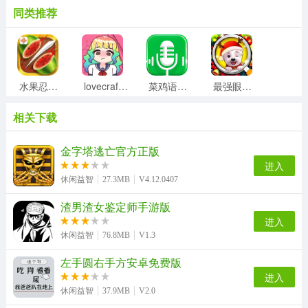
同类推荐
水果忍者变态版
lovecraftlocker手游无广告版
菜鸡语音包手机最新版
最强眼力挑战游戏纯净版
相关下载
GameKipo游戏正版
臭作官方正版
奈的教育日记直装游戏版
勇敢的心伟大战争游戏最新版
金字塔逃亡官方正版
进入
休闲益智
27.3MB
V4.12.0407
渣男渣女鉴定师手游版
马云模拟器游戏正版
小蝌蚪历险记游戏纯净版
机器人实验室游戏最新版
火影忍者高招模拟器游戏绿色版
进入
休闲益智
76.8MB
V1.3
左手圆右手方安卓免费版
舞林大会官方正版
扔纸团手机版
直至死亡免费版
饥荒海难免费版
进入
休闲益智
37.9MB
V2.0