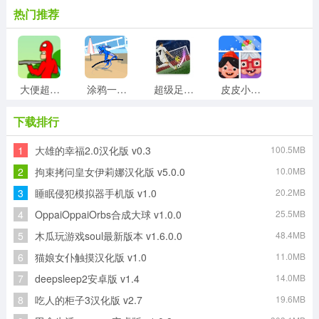
热门推荐
大便超人3原版
涂鸦一笔划官方最新版
超级足球赛游戏官方版
皮皮小屋手机正版
下载排行
1
大雄的幸福2.0汉化版 v0.3
100.5MB
艾尔登法环传奇游戏官方版
水果弹珠传奇最新免费版
滑板大师最新版
节奏地牢游戏完整版
2
拘束拷问皇女伊莉娜汉化版 v5.0.0
10.0MB
3
睡眠侵犯模拟器手机版 v1.0
20.2MB
4
OppaiOppaiOrbs合成大球 v1.0.0
25.5MB
末日逃离直装版
雪月花手机最新版
5
木瓜玩游戏soul最新版本 v1.6.0.0
48.4MB
6
猫娘女仆触摸汉化版 v1.0
11.0MB
7
deepsleep2安卓版 v1.4
14.0MB
8
吃人的柜子3汉化版 v2.7
19.6MB