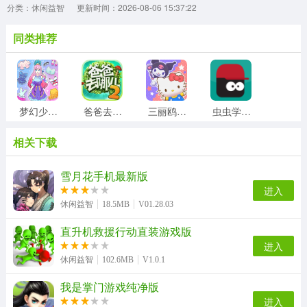
分类：休闲益智
更新时间：2026-08-06 15:37:22
同类推荐
梦幻少女装扮游戏最新版
爸爸去哪儿2手机最新版
三丽鸥奇迹之赛
虫虫学步手机版
相关下载
外卖大师游戏安装包
兔兔猜拳手游直装版
成语高手官方版
colornumber游戏无广告版
雪月花手机最新版
进入
休闲益智
18.5MB
V01.28.03
直升机救援行动直装游戏版
砸罐子3手机版
大便超人3原版
涂鸦一笔划官方最新版
超级足球赛游戏官方版
进入
休闲益智
102.6MB
V1.0.1
我是掌门游戏纯净版
皮皮小屋手机正版
艾尔登法环传奇游戏官方版
水果弹珠传奇最新免费版
滑板大师最新版
进入