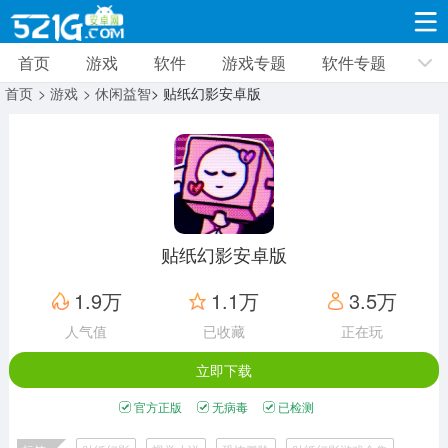
首页
游戏
软件
游戏专题
软件专题
游戏
软件
游戏专题
软件专题
新闻资讯
首页
> 游戏
> 休闲益智
> 贴纸幻影安卓版
角色扮演
射击枪战
策略塔防
19309款应用
8691款应用
10005款应用
休闲益智
动作闯关
冒险解谜
39321款应用
12960款应用
9182款应用
贴纸幻影安卓版
赛车竞速
卡牌对战
体育运动
1.9万
1.1万
3.5万
3628款应用
2051款应用
1277款应用
人气值
已收藏
正在玩
立即下载
音乐舞蹈
手游辅助
mod游戏
515款应用
1958款应用
351款应用
官方正版
无病毒
已检测