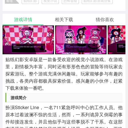
标签
贴纸幻影
视觉小说
恐怖冒险
贴纸幻影游戏合集
二次元
模拟经营
传奇手游
586款应用
10765款应用
940款应用
游戏详情
相关下载
猜你喜欢
仙侠手游
手赚网赚
绝地求生
485款应用
446款应用
34款应用
三国游戏
我的世界
像素游戏
3931款应用
69款应用
700款应用
贴纸幻影安卓版是一款备受欢迎的视觉小说游戏。在游戏
里，剧情极为丰富，同时还有形形色色的冒险等待玩家去
其他
末日游戏
pc游戏
探索游玩。整个游戏充满休闲趣味。玩家能够参与有趣的
981款应用
1405款应用
3443款应用
挑战，各类内容都极具探索价值。感兴趣的小伙伴，赶紧
下载来体验一番吧。
游戏攻略
软件教程
热点新闻
游戏简介
63款应用
8款应用
8款应用
扮演Sticker Line，一名711紧急呼叫中心的工作人员。他
原本过着波澜不惊的生活，然而，一系列诡异又倒霉的事
件却接连发生，并且他似乎与这些事脱不了干系。在这部