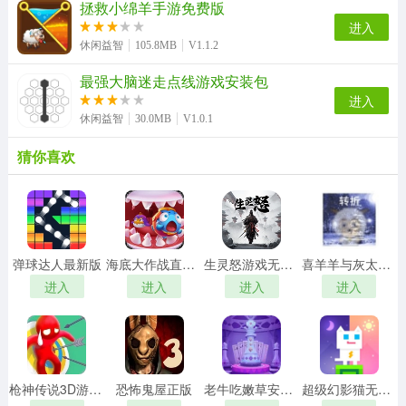
拯救小绵羊手游免费版
进入
休闲益智
105.8MB
V1.1.2
最强大脑迷走点线游戏安装包
进入
休闲益智
30.0MB
V1.0.1
猜你喜欢
弹球达人最新版
海底大作战直装游戏版
生灵怒游戏无广告版
喜羊羊与灰太狼之转折安卓直装版
进入
进入
进入
进入
枪神传说3D游戏绿色版
恐怖鬼屋正版
老牛吃嫩草安卓官方版
超级幻影猫无广告版