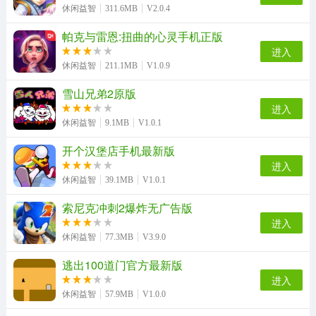
休闲益智
311.6MB
V2.0.4
帕克与雷恩:扭曲的心灵手机正版
进入
节奏地牢游戏完整版
末日逃离直装版
休闲益智
211.1MB
V1.0.9
雪山兄弟2原版
进入
休闲益智
9.1MB
V1.0.1
开个汉堡店手机最新版
进入
休闲益智
39.1MB
V1.0.1
索尼克冲刺2爆炸无广告版
进入
休闲益智
77.3MB
V3.9.0
逃出100道门官方最新版
进入
休闲益智
57.9MB
V1.0.0