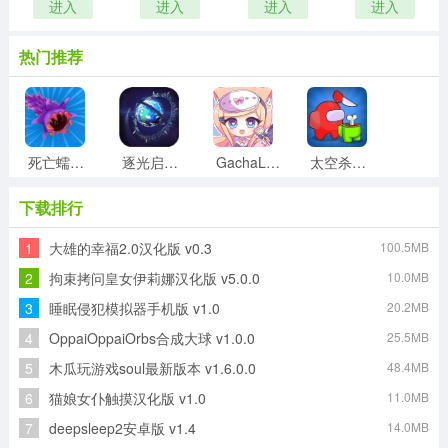
进入
进入
进入
进入
热门推荐
死亡蠕虫3D游戏官方最新版
逐光启航游戏最新版
GachaLife2手游直装版
太空杀单挑王最新版
下载排行
1
大雄的幸福2.0汉化版 v0.3
100.5MB
班主任模拟器游戏绿色版
僵尸猎人像素生存安卓官方版
零用钱大作战直装游戏版
笑脸连连看手游无广告版
2
拘束拷问皇女伊莉娜汉化版 v5.0.0
10.0MB
3
睡眠侵犯模拟器手机版 v1.0
20.2MB
4
OppaiOppaiOrbs合成大球 v1.0.0
25.5MB
消灭蜘蛛模拟器安卓版
七彩祖玛2原版
5
木瓜玩游戏soul最新版本 v1.6.0.0
48.4MB
6
猫娘女仆触摸汉化版 v1.0
11.0MB
7
deepsleep2安卓版 v1.4
14.0MB