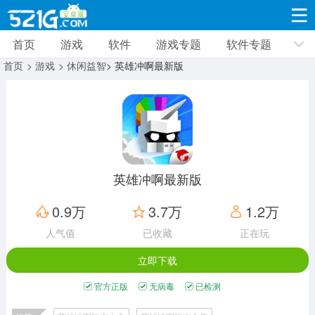
首页
游戏
软件
游戏专题
软件专题
游戏
软件
游戏专题
软件专题
新闻资讯
首页
> 游戏
> 休闲益智
> 英雄冲啊最新版
角色扮演
射击枪战
策略塔防
19309款应用
8691款应用
10005款应用
休闲益智
动作闯关
冒险解谜
39321款应用
12960款应用
9182款应用
英雄冲啊最新版
赛车竞速
卡牌对战
体育运动
0.9万
3.7万
1.2万
3628款应用
2051款应用
1277款应用
人气值
已收藏
正在玩
立即下载
音乐舞蹈
手游辅助
mod游戏
515款应用
1958款应用
351款应用
官方正版
无病毒
已检测