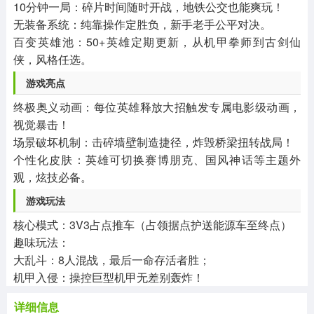
10分钟一局：碎片时间随时开战，地铁公交也能爽玩！
无装备系统：纯靠操作定胜负，新手老手公平对决。
百变英雄池：50+英雄定期更新，从机甲拳师到古剑仙
侠，风格任选。
游戏亮点
终极奥义动画：每位英雄释放大招触发专属电影级动画，
视觉暴击！
场景破坏机制：击碎墙壁制造捷径，炸毁桥梁扭转战局！
个性化皮肤：英雄可切换赛博朋克、国风神话等主题外
观，炫技必备。
游戏玩法
核心模式：3V3占点推车（占领据点护送能源车至终点）
趣味玩法：
大乱斗：8人混战，最后一命存活者胜；
机甲入侵：操控巨型机甲无差别轰炸！
详细信息