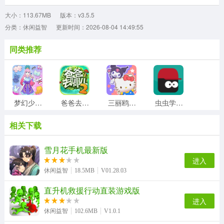
大小：113.67MB
版本：v3.5.5
分类：休闲益智
更新时间：2026-08-04 14:49:55
同类推荐
梦幻少女装扮游戏最新版
爸爸去哪儿2手机最新版
三丽鸥奇迹之赛
虫虫学步手机版
相关下载
外卖大师游戏安装包
兔兔猜拳手游直装版
成语高手官方版
colornumber游戏无广告版
雪月花手机最新版
进入
休闲益智
18.5MB
V01.28.03
直升机救援行动直装游戏版
砸罐子3手机版
大便超人3原版
涂鸦一笔划官方最新版
超级足球赛游戏官方版
进入
休闲益智
102.6MB
V1.0.1