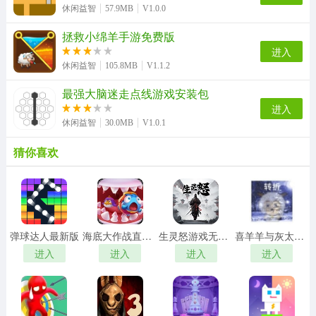
休闲益智
57.9MB
V1.0.0
拯救小绵羊手游免费版
进入
休闲益智
105.8MB
V1.1.2
最强大脑迷走点线游戏安装包
进入
休闲益智
30.0MB
V1.0.1
猜你喜欢
弹球达人最新版
海底大作战直装游戏版
生灵怒游戏无广告版
喜羊羊与灰太狼之转折安卓直装版
进入
进入
进入
进入