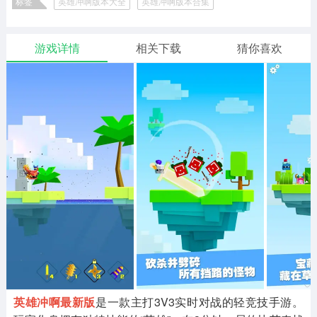
标签
英雄冲啊版本大全
英雄冲啊版本合集
二次元
模拟经营
传奇手游
586款应用
10765款应用
940款应用
游戏详情
相关下载
猜你喜欢
仙侠手游
手赚网赚
绝地求生
485款应用
446款应用
34款应用
三国游戏
我的世界
像素游戏
3931款应用
69款应用
700款应用
其他
末日游戏
pc游戏
981款应用
1405款应用
3443款应用
游戏攻略
软件教程
热点新闻
63款应用
8款应用
8款应用
英雄冲啊最新版
是一款主打3V3实时对战的轻竞技手游。