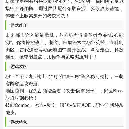
玩家化身拥有独特技能的“英雄”，在3分钟一局的快节奏战
场中冲锋陷阵，通过团队配合夺取资源、摧毁敌方基地，
体验肾上腺素飙升的爽快对决！
游戏简介
未来都市陷入能量危机，各方势力派遣英雄争夺“核心能
源”。你将操控战士、刺客、辅助等六大职业英雄，在科幻
街区、古代遗迹等动态地图中展开激战。灵活走位、释放
连招、抢夺能量点，用操作与策略碾压对手！
游戏攻略
职业互补：坦+输出+治疗的“铁三角”阵容稳扎稳打，三刺
客阵容速攻奇袭。
地图控制：优先占领增益塔（攻击/防御光环），野区Boss
决胜时刻必抢！
技能Combo：冰冻+爆伤、嘲讽+范围AOE，职业连招秒杀
脆皮。
游戏特色