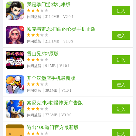
我是掌门游戏纯净版
皮皮小屋手机正版
艾尔登法环传奇游戏官方版
水果弹珠传奇最新免费版
滑板大师最新版
进入
休闲益智
311.6MB
V2.0.4
帕克与雷恩:扭曲的心灵手机正版
进入
节奏地牢游戏完整版
末日逃离直装版
休闲益智
211.1MB
V1.0.9
雪山兄弟2原版
进入
休闲益智
9.1MB
V1.0.1
开个汉堡店手机最新版
进入
休闲益智
39.1MB
V1.0.1
索尼克冲刺2爆炸无广告版
进入
休闲益智
77.3MB
V3.9.0
逃出100道门官方最新版
进入