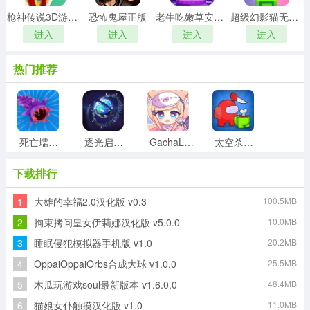
枪神传说3D游戏绿色版
恐怖鬼屋正版
老牛吃嫩草安卓官方版
超级幻影猫无广告版
进入
进入
进入
进入
热门推荐
死亡蠕虫3D游戏官方最新版
逐光启航游戏最新版
GachaLife2手游直装版
太空杀单挑王最新版
下载排行
1
大雄的幸福2.0汉化版 v0.3
100.5MB
班主任模拟器游戏绿色版
僵尸猎人像素生存安卓官方版
零用钱大作战直装游戏版
笑脸连连看手游无广告版
2
拘束拷问皇女伊莉娜汉化版 v5.0.0
10.0MB
3
睡眠侵犯模拟器手机版 v1.0
20.2MB
4
OppaiOppaiOrbs合成大球 v1.0.0
25.5MB
消灭蜘蛛模拟器安卓版
七彩祖玛2原版
5
木瓜玩游戏soul最新版本 v1.6.0.0
48.4MB
6
猫娘女仆触摸汉化版 v1.0
11.0MB