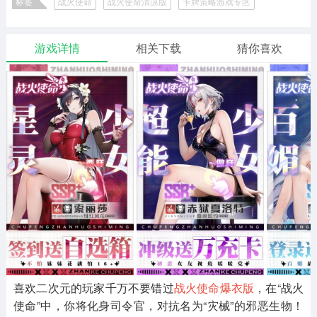
标签
战火使命
战火使命清凉版
卡牌策略游戏专区
二次元
模拟经营
传奇手游
587款应用
10773款应用
947款应用
战火使命所有版本
战火使命版本合集
游戏详情
相关下载
猜你喜欢
仙侠手游
手赚网赚
绝地求生
485款应用
446款应用
34款应用
三国游戏
我的世界
像素游戏
3934款应用
69款应用
701款应用
其他
末日游戏
pc游戏
983款应用
1408款应用
3450款应用
游戏攻略
软件教程
热点新闻
63款应用
8款应用
8款应用
喜欢二次元的玩家千万不要错过
战火使命爆衣版
，在“战火
使命”中，你将化身司令官，对抗名为“灾械”的邪恶生物！