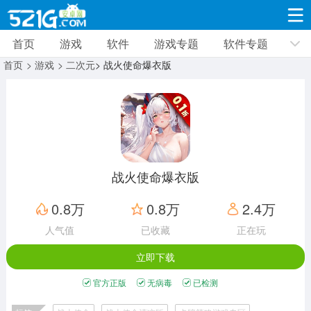
首页
游戏
软件
游戏专题
软件专题
游戏
软件
游戏专题
软件专题
新闻资讯
首页
> 游戏
> 二次元
> 战火使命爆衣版
角色扮演
射击枪战
策略塔防
19338款应用
8694款应用
10015款应用
休闲益智
动作闯关
冒险解谜
39352款应用
12971款应用
9189款应用
战火使命爆衣版
赛车竞速
卡牌对战
体育运动
0.8万
0.8万
2.4万
3633款应用
2053款应用
1280款应用
人气值
已收藏
正在玩
立即下载
音乐舞蹈
手游辅助
mod游戏
515款应用
1959款应用
351款应用
官方正版
无病毒
已检测