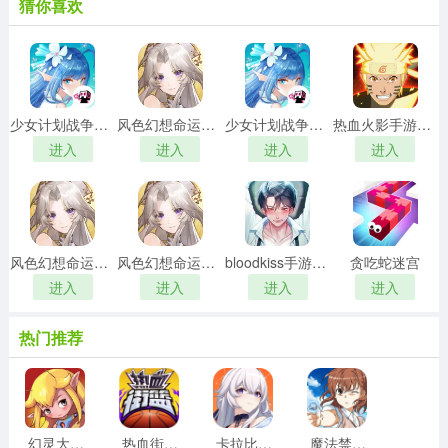
猜你喜欢
少女计划战争女神免费版
风色幻想命运传说最新版
少女计划战争女神安卓直装版
热血火影手游直装版
进入
进入
进入
进入
风色幻想命运传说通用版
风色幻想命运传说官方正版
bloodkiss手游免费版
贪吃蛇迷宫
进入
进入
进入
进入
热门推荐
幻灵大冒险
热血街篮游戏完整版
卡拉比丘手机免费版
魔法禁书目录汉化版