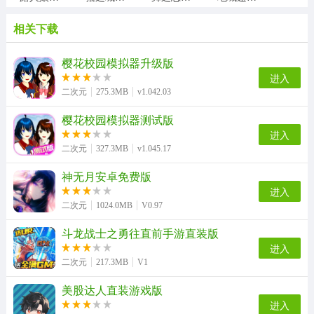
相关下载
四季女神游戏纯净版
造物法则2先锋英雄安卓直装版
bleach刀剑领域游戏无广告版
交错核心正版
樱花校园模拟器升级版
进入
二次元
275.3MB
v1.042.03
樱花校园模拟器测试版
口袋妖怪蓝宝石直装游戏版
DoDo安卓免费版
Bind安卓免费版
聊聊吧官方正版
进入
二次元
327.3MB
v1.045.17
神无月安卓免费版
6penart直装版
三国神将纷争安卓免费版
莫比乌斯之门游戏绿色版
组一局组队交友版
进入
二次元
1024.0MB
V0.97
斗龙战士之勇往直前手游直装版
进入
白白语音交友版
咪芯社交版
二次元
217.3MB
V1
美股达人直装游戏版
进入