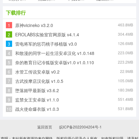
下载排行
1
原神vicineko v3.2.0
463.8MB
战舰少女r反和谐新版
樱花校园模拟器雪花版
闪耀优俊少女哔哩哔哩版
像素火影次世代fate乱入版
2
EROLABS实验室官网原版 v4.1.4
304.4MB
3
雷电将军的惩罚桃子移植版 v3.0
126.6MB
4
和散漫的同学一起生活安卓汉化 v1.0.148
223.0MB
doki doki literary club汉化版
世界弹射物语本通用版
5
奈的教育日记冷狐版安卓版v1.0 v1.0.110
223.2MB
6
水管工传说安卓版 v0.2
22.9MB
7
古武按摩店汉化版 v1.0.5
105.0MB
8
堕落姬甲最新版 v3.6.2
180.3MB
9
监禁女王安卓版 v1.1.0
551.4MB
10
战火使命爆衣版 v1.0.3
531.8MB
返回首页
皖ICP备2022004204号-1
声明：本站所有资源均来自网络，版权归原公司及个人所有。如有版权问题，请及时