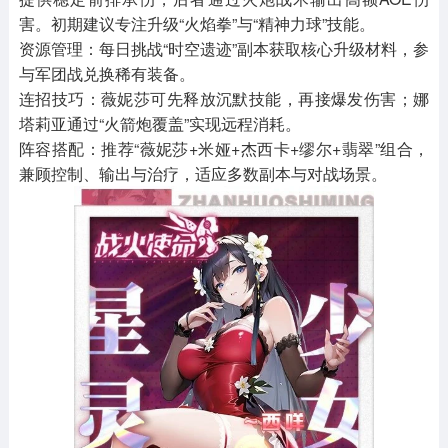
害。初期建议专注升级“火焰拳”与“精神力球”技能。
资源管理：每日挑战“时空遗迹”副本获取核心升级材料，参
与军团战兑换稀有装备。
连招技巧：薇妮莎可先释放沉默技能，再接爆发伤害；娜
塔莉亚通过“火箭炮覆盖”实现远程消耗。
阵容搭配：推荐“薇妮莎+米娅+杰西卡+缪尔+翡翠”组合，
兼顾控制、输出与治疗，适应多数副本与对战场景。