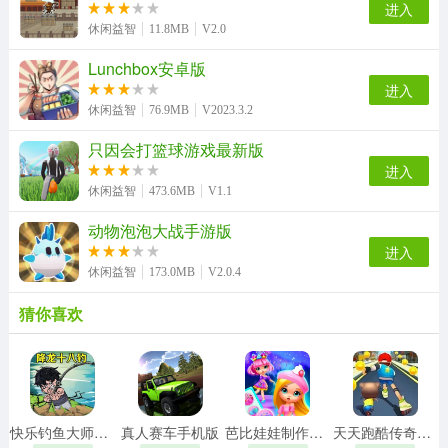
进入
休闲益智
11.8MB
V2.0
Lunchbox安卓版
进入
休闲益智
76.9MB
V2023.3.2
只因会打篮球游戏最新版
进入
休闲益智
473.6MB
V1.1
动物泡泡大战手游版
进入
休闲益智
173.0MB
V2.0.4
猜你喜欢
快乐钓鱼大师直装游戏版
真人赛车手机版
芭比娃娃制作正版
天天跑酷传奇免费版