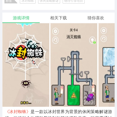
标签
冰封蜘蛛
休闲策略解谜
物理引擎塔防
二次元
模拟经营
传奇手游
585款应用
10760款应用
928款应用
游戏详情
相关下载
猜你喜欢
仙侠手游
手赚网赚
绝地求生
483款应用
446款应用
34款应用
三国游戏
我的世界
像素游戏
3928款应用
69款应用
700款应用
其他
末日游戏
pc游戏
981款应用
1403款应用
3430款应用
游戏攻略
软件教程
热点新闻
63款应用
8款应用
8款应用
《冰封蜘蛛》
是一款以冰封世界为背景的休闲策略解谜游