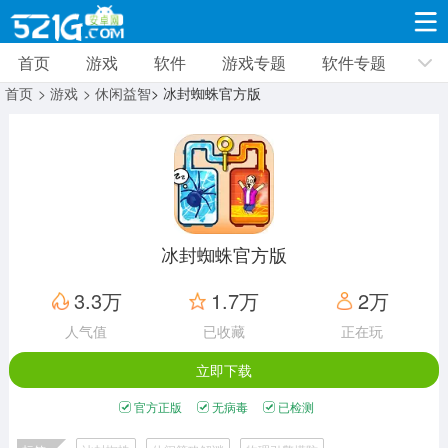
首页
游戏
软件
游戏专题
软件专题
游戏
软件
游戏专题
软件专题
新闻资讯
首页
> 游戏
> 休闲益智
> 冰封蜘蛛官方版
角色扮演
射击枪战
策略塔防
19284款应用
8685款应用
9992款应用
休闲益智
动作闯关
冒险解谜
39298款应用
12949款应用
9178款应用
冰封蜘蛛官方版
赛车竞速
卡牌对战
体育运动
3.3万
1.7万
2万
3623款应用
2045款应用
1275款应用
人气值
已收藏
正在玩
立即下载
音乐舞蹈
手游辅助
mod游戏
515款应用
1957款应用
351款应用
官方正版
无病毒
已检测