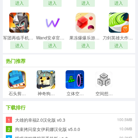
进入
进入
进入
进入
军团再临手机正版
Wand安卓官方版
果冻爆爆乐游戏完整版
刀剑英雄大作战安卓直装版
进入
进入
进入
进入
热门推荐
石头剪刀布大乱斗直装版
神奇狗头人大冒险官方最新版
立体空间冲刺战手机正版
空间想象力2手游无广告版
下载排行
1
大雄的幸福2.0汉化版 v0.3
100.5MB
中国卡车之星免费原版
舞法舞天手游版
梦想花园最新免费版
桌球大师挑战赛手机版
2
拘束拷问皇女伊莉娜汉化版 v5.0.0
10.0MB
20.2MB