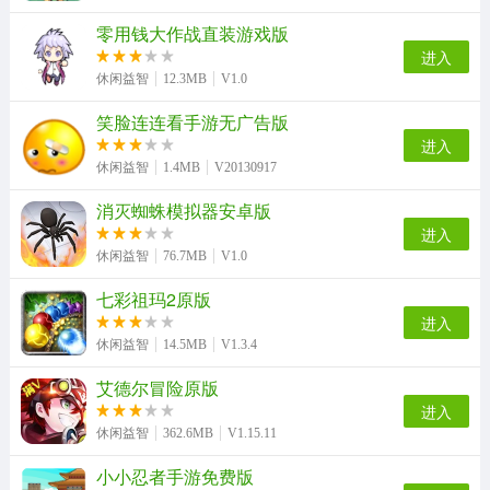
零用钱大作战直装游戏版
喜羊羊与灰太狼之转折安卓直装版
枪神传说3D游戏绿色版
恐怖鬼屋正版
老牛吃嫩草安卓官方版
进入
休闲益智
12.3MB
V1.0
笑脸连连看手游无广告版
超级幻影猫无广告版
死亡蠕虫3D游戏官方最新版
逐光启航游戏最新版
GachaLife2手游直装版
进入
休闲益智
1.4MB
V20130917
消灭蜘蛛模拟器安卓版
进入
太空杀单挑王最新版
班主任模拟器游戏绿色版
休闲益智
76.7MB
V1.0
七彩祖玛2原版
进入
休闲益智
14.5MB
V1.3.4
艾德尔冒险原版
进入
休闲益智
362.6MB
V1.15.11
小小忍者手游免费版