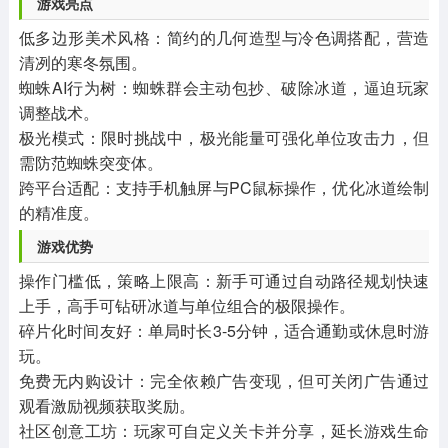
游戏亮点
低多边形美术风格：简约的几何造型与冷色调搭配，营造
清冽的寒冬氛围。
蜘蛛AI行为树：蜘蛛群会主动包抄、破除冰道，逼迫玩家
调整战术。
极光模式：限时挑战中，极光能量可强化单位攻击力，但
需防范蜘蛛突变体。
跨平台适配：支持手机触屏与PC鼠标操作，优化冰道绘制
的精准度。
游戏优势
操作门槛低，策略上限高：新手可通过自动路径规划快速
上手，高手可钻研冰道与单位组合的极限操作。
碎片化时间友好：单局时长3-5分钟，适合通勤或休息时游
玩。
免费无内购设计：完全依赖广告变现，但可关闭广告通过
观看激励视频获取奖励。
社区创意工坊：玩家可自定义关卡并分享，延长游戏生命