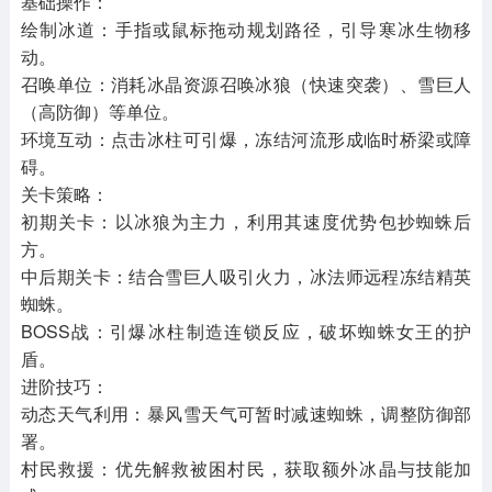
基础操作：
绘制冰道：手指或鼠标拖动规划路径，引导寒冰生物移
动。
召唤单位：消耗冰晶资源召唤冰狼（快速突袭）、雪巨人
（高防御）等单位。
环境互动：点击冰柱可引爆，冻结河流形成临时桥梁或障
碍。
关卡策略：
初期关卡：以冰狼为主力，利用其速度优势包抄蜘蛛后
方。
中后期关卡：结合雪巨人吸引火力，冰法师远程冻结精英
蜘蛛。
BOSS战：引爆冰柱制造连锁反应，破坏蜘蛛女王的护
盾。
进阶技巧：
动态天气利用：暴风雪天气可暂时减速蜘蛛，调整防御部
署。
村民救援：优先解救被困村民，获取额外冰晶与技能加