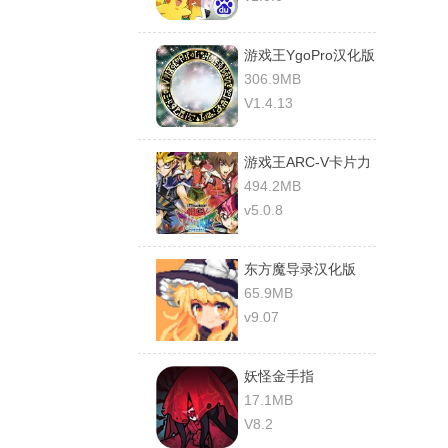
游戏王YgoPro汉化版
306.9MB
V1.4.13
游戏王ARC-V卡片力
量SP手机版
494.2MB
v5.0.8
东方魔导录汉化版
65.9MB
v9.07
妖怪金手指
17.1MB
V8.2