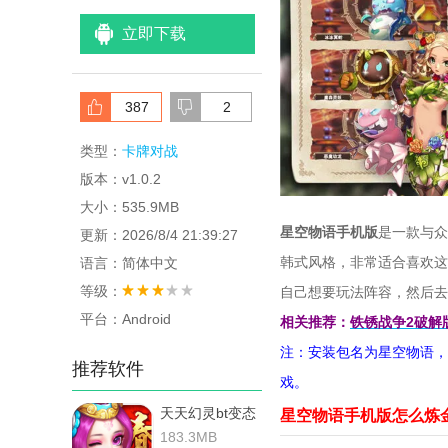
立即下载
387
2
类型：
卡牌对战
版本：v1.0.2
大小：535.9MB
星空物语手机版
是一款与众
更新：2026/8/4 21:39:27
韩式风格，非常适合喜欢这
语言：简体中文
等级：
自己想要玩法阵容，然后去
平台：Android
相关推荐：
铁锈战争2破解
注：安装包名为星空物语，
推荐软件
戏。
天天幻灵bt变态
星空物语手机版怎么炼
服通用版
183.3MB