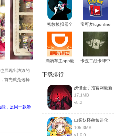
密教模拟器全
宝可梦tcgonline
dlc手机版
官网版
滴滴车主app最
卡兹二战卡牌中
新版
文版
也展现出浓浓的
下载排行
，首先就是选择
妖怪金手指官网最新
版
17.1MB
v8.2
功能，是同一款游
口袋妖怪萌娘进化
105.3MB
v1.0.0