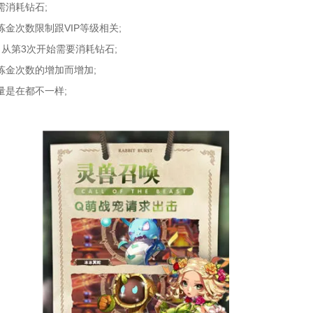
需消耗钻石;
金次数限制跟VIP等级相关;
从第3次开始需要消耗钻石;
炼金次数的增加而增加;
量是在都不一样;