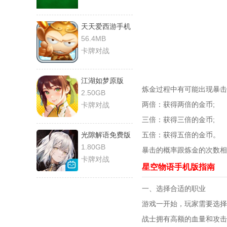
天天爱西游手机
版
56.4MB
卡牌对战
江湖如梦原版
炼金过程中有可能出现暴击
2.50GB
两倍：获得两倍的金币;
卡牌对战
三倍：获得三倍的金币;
光隙解语免费版
五倍：获得五倍的金币。
1.80GB
暴击的概率跟炼金的次数相
卡牌对战
星空物语手机版指南
一、选择合适的职业
游戏一开始，玩家需要选择
战士拥有高额的血量和攻击