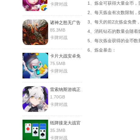
1、炼金可获得大量金币，
卡牌对战
2、每天炼金有次数限制，炼
3、每天的前2次炼金免费，
诸神之怒无广告
版
85.3MB
4、消耗钻石的数量会随着
卡牌对战
5、每次炼金获得的金币数
6、炼金暴击：
卡片大战安卓免
费版
75.5MB
卡牌对战
雷索纳斯游戏正
版
1.70GB
卡牌对战
纸牌接龙大战官
方正版
35.3MB
卡牌对战