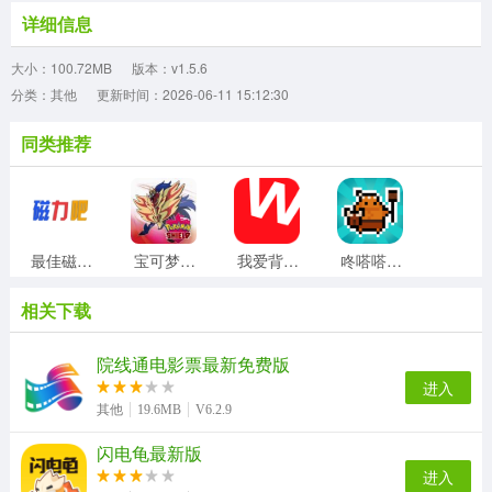
详细信息
大小：100.72MB
版本：v1.5.6
分类：其他
更新时间：2026-06-11 15:12:30
同类推荐
最佳磁力吧ciliba正版
宝可梦剑盾安卓免费版
我爱背单词最新版
咚嗒嗒部落钻石修改器免费版
相关下载
我的安吉拉2正版
超级农场达人安卓免费版
天使制作人偶像养成安卓官方版
降温测温精灵官方正版
院线通电影票最新免费版
进入
其他
19.6MB
V6.2.9
闪电龟最新版
Win7Simu手机正版
月亮影视大全免费原版
资源大师plus手机正版
全能画图板无广告版
进入