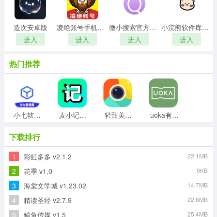
造次安卓版
凌绝账号手机最新版
微小搜索官方最新版
小浣熊软件库通用版
进入
进入
进入
进入
热门推荐
小七软件库直装版
麦小记免费版
轻甜美颜相机安卓版
uoka有咔官方最新版
下载排行
1
彩虹多多 v2.1.2
22.1MB
图片清晰修复安卓直装版
麦克风扩音器官方正版
好孕妈直装版
GoogleTasks安卓官方版
2
花季 v1.0
0KB
3
海棠文学城 v1.23.02
14.7MB
4
精读圣经 v2.7.9
22.6MB
好映正版
照片修复原版
5
鲸鱼传媒 v1.5
25.4MB