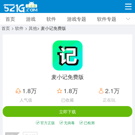
首页
游戏
软件
游戏专题
软件专题
游戏
软件
游戏专题
软件专题
新闻资讯
首页
> 软件
> 其他
> 麦小记免费版
角色扮演
射击枪战
策略塔防
19309款应用
8691款应用
10005款应用
休闲益智
动作闯关
冒险解谜
39321款应用
12960款应用
9182款应用
麦小记免费版
赛车竞速
卡牌对战
体育运动
1.8万
1.8万
2.1万
3628款应用
2051款应用
1277款应用
人气值
已收藏
正在玩
立即下载
音乐舞蹈
手游辅助
mod游戏
515款应用
1958款应用
351款应用
官方正版
无病毒
已检测