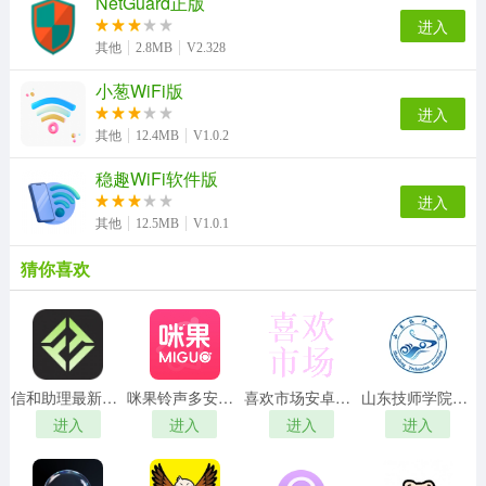
NetGuard正版
进入
其他
2.8MB
V2.328
小葱WiFi版
进入
其他
12.4MB
V1.0.2
稳趣WiFi软件版
进入
其他
12.5MB
V1.0.1
猜你喜欢
信和助理最新免费版
咪果铃声多安卓免费版
喜欢市场安卓直装版
山东技师学院手机免费版
进入
进入
进入
进入