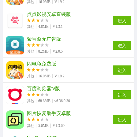
其他
16.0MB
V1.9.2
点点影视安卓直装版
1090影视追剧【02-21更新】正版
遥控飞机模拟器正版
隋唐英雄传手机最新版
狐狸浏览器正版
进入
其他
4.8MB
V1.3.1
聚宝斋无广告版
进入
罗庄首发手机版
新昌信息港通用版
其他
8.2MB
V2.0.5
闪电龟免费版
进入
其他
16.0MB
V1.9.2
百度浏览器tv版
进入
其他
68.8MB
v6.36.0.30
图片恢复助手安卓版
进入
其他
5.6MB
V1.3.60