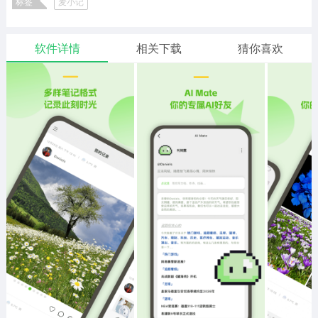
标签
麦小记
二次元
模拟经营
传奇手游
586款应用
10765款应用
940款应用
软件详情
相关下载
猜你喜欢
仙侠手游
手赚网赚
绝地求生
485款应用
446款应用
34款应用
三国游戏
我的世界
像素游戏
3931款应用
69款应用
700款应用
其他
末日游戏
pc游戏
981款应用
1405款应用
3443款应用
游戏攻略
软件教程
热点新闻
63款应用
8款应用
8款应用