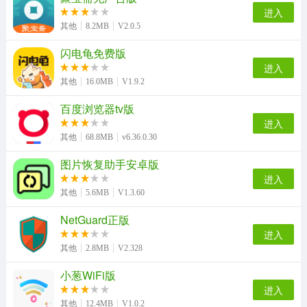
进入
罗庄首发手机版
新昌信息港通用版
其他
8.2MB
V2.0.5
闪电龟免费版
进入
其他
16.0MB
V1.9.2
百度浏览器tv版
进入
其他
68.8MB
v6.36.0.30
图片恢复助手安卓版
进入
其他
5.6MB
V1.3.60
NetGuard正版
进入
其他
2.8MB
V2.328
小葱WiFi版
进入
其他
12.4MB
V1.0.2