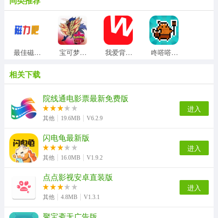
同类推荐
最佳磁力吧ciliba正版
宝可梦剑盾安卓免费版
我爱背单词最新版
咚嗒嗒部落钻石修改器免费版
相关下载
我的安吉拉2正版
超级农场达人安卓免费版
天使制作人偶像养成安卓官方版
降温测温精灵官方正版
院线通电影票最新免费版
进入
其他
19.6MB
V6.2.9
闪电龟最新版
Win7Simu手机正版
月亮影视大全免费原版
资源大师plus手机正版
全能画图板无广告版
进入
其他
16.0MB
V1.9.2
点点影视安卓直装版
1090影视追剧【02-21更新】正版
遥控飞机模拟器正版
隋唐英雄传手机最新版
狐狸浏览器正版
进入
其他
4.8MB
V1.3.1
聚宝斋无广告版