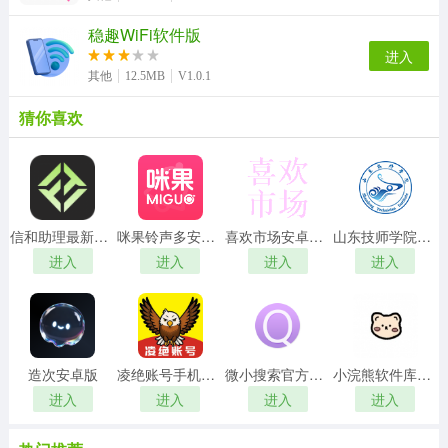
稳趣WiFi软件版
进入
其他
12.5MB
V1.0.1
猜你喜欢
信和助理最新免费版
咪果铃声多安卓免费版
喜欢市场安卓直装版
山东技师学院手机免费版
进入
进入
进入
进入
造次安卓版
凌绝账号手机最新版
微小搜索官方最新版
小浣熊软件库通用版
进入
进入
进入
进入