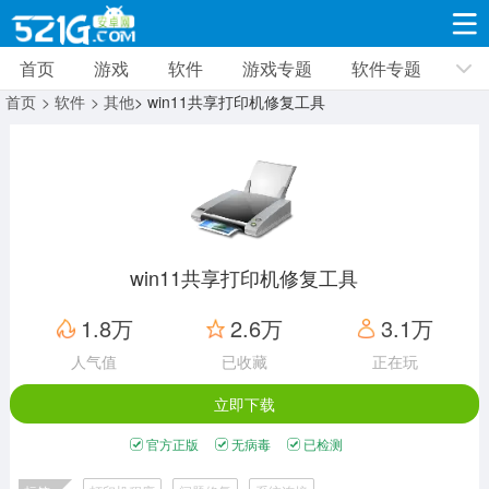
首页
游戏
软件
游戏专题
软件专题
游戏
软件
游戏专题
软件专题
新闻资讯
首页
> 软件
> 其他
> win11共享打印机修复工具
角色扮演
射击枪战
策略塔防
19310款应用
8691款应用
10005款应用
休闲益智
动作闯关
冒险解谜
39322款应用
12960款应用
9183款应用
win11共享打印机修复工具
赛车竞速
卡牌对战
体育运动
1.8万
2.6万
3.1万
3628款应用
2051款应用
1278款应用
人气值
已收藏
正在玩
立即下载
音乐舞蹈
手游辅助
mod游戏
515款应用
1958款应用
351款应用
官方正版
无病毒
已检测