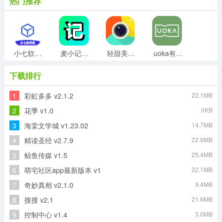
热门推荐
小七软件库直装版
麦小记免费版
轻甜美颜相机安卓版
uoka有咔官方最新版
下载排行
1
彩虹多多 v2.1.2
22.1MB
图片清晰修复安卓直装版
麦克风扩音器官方正版
好孕妈直装版
GoogleTasks安卓官方版
2
花季 v1.0
0KB
3
海棠文学城 v1.23.02
14.7MB
4
精读圣经 v2.7.9
22.6MB
好映正版
照片修复原版
5
鲸鱼传媒 v1.5
25.4MB
6
萌宅社区app最新版本 v1
22.1MB
7
奇妙真相 v2.1.0
9.4MB
8
搜搜 v2.1
21.6MB
9
控制中心 v1.4
3.0MB