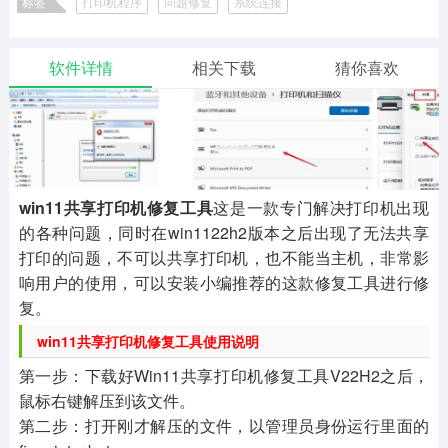
标签
打印机程序
问题修复
系统连接
二次元
模拟经营
传奇手游
586款应用
10766款应用
940款应用
win11共享打印机修复工具
软件详情
相关下载
猜你喜欢
仙侠手游
手赚网赚
绝地求生
485款应用
446款应用
34款应用
三国游戏
我的世界
像素游戏
3931款应用
69款应用
700款应用
win11共享打印机修复工具
这是一款专门解决打印机出现
的各种问题，同时在win1122h2版本之后出现了无法共享
其他
末日游戏
pc游戏
打印的问题，不可以共享打印机，也不能当主机，非常影
981款应用
1405款应用
3443款应用
响用户的使用，可以安装小编推荐的这款修复工具进行修
复。
游戏攻略
软件教程
热点新闻
win11共享打印机修复工具使用说明
63款应用
8款应用
8款应用
第一步：下载好Win11共享打印机修复工具V22H2之后，
鼠标右键解压到该文件。
第二步：打开刚才解压的文件，以管理员身份运行里面的