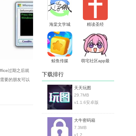
海棠文学城
精读圣经
鲸鱼传媒
萌宅社区app最
新版本
fice过期之后就
下载排行
需要的朋友可以
天天玩图
29.7MB
v1.1.6安卓版
大牛密码箱
7.3MB
v1.2