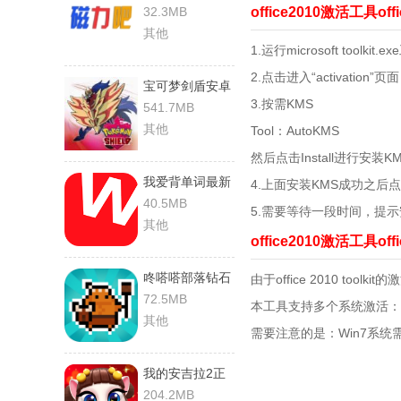
正版
32.3MB
office2010激活工具off
其他
1.运行microsoft toolkit
2.点击进入“activation”页面
宝可梦剑盾安卓
3.按需KMS
免费版
541.7MB
其他
Tool：AutoKMS
然后点击Install进行安装K
我爱背单词最新
4.上面安装KMS成功之后点击 
版
40.5MB
5.需要等待一段时间，提
其他
office2010激活工具off
咚嗒嗒部落钻石
由于office 2010 t
修改器免费版
72.5MB
本工具支持多个系统激活：Vista、W
其他
需要注意的是：Win7系统需要先安装
我的安吉拉2正
版
204.2MB