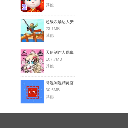
其他
超级农场达人安
卓免费版
23.1MB
其他
天使制作人偶像
养成安卓官方版
107.7MB
其他
降温测温精灵官
方正版
30.6MB
其他