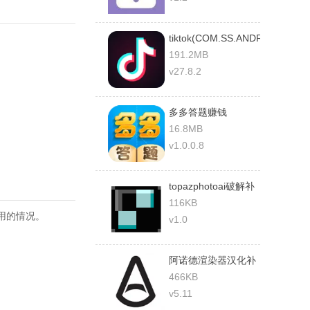
tiktok(COM.SS.ANDROID.UGC.
国际版
191.2MB
v27.8.2
多多答题赚钱
16.8MB
v1.0.0.8
topazphotoai破解补
丁
116KB
使用的情况。
v1.0
阿诺德渲染器汉化补
丁最新
466KB
v5.11