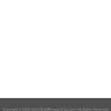
Copyright © 2026
521G安卓网(www.521g.com)
.All Rights Reserved