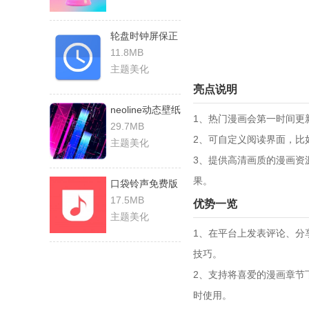
轮盘时钟屏保正
版
11.8MB
主题美化
亮点说明
neoline动态壁纸
1、热门漫画会第一时间更
手机正版
29.7MB
2、可自定义阅读界面，比
主题美化
3、提供高清画质的漫画资
果。
口袋铃声免费版
17.5MB
优势一览
主题美化
1、在平台上发表评论、分
技巧。
2、支持将喜爱的漫画章节
时使用。