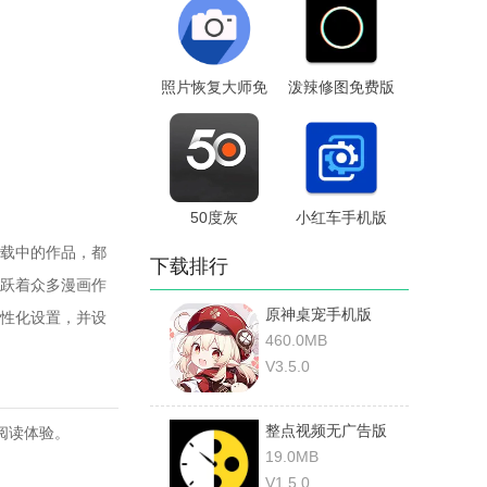
照片恢复大师免
泼辣修图免费版
费版
50度灰
小红车手机版
载中的作品，都
下载排行
跃着众多漫画作
原神桌宠手机版
性化设置，并设
460.0MB
V3.5.0
整点视频无广告版
阅读体验。
19.0MB
V1.5.0