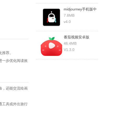
midjourney手机版中
文版
7.8MB
v4.0
番茄视频安卓版
46.4MB
V1.3.0
化推荐。
进一步优化阅读效
验，还能交流绘画
通工具或外出旅行