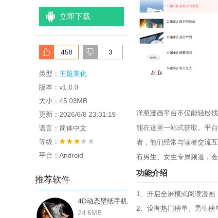
立即下载
458
3
类型：
主题美化
版本：v1.0.0
大小：45.03MB
洋葱漫画平台不仅能轻松找
更新：2026/6/8 23:31:19
能在这里一站式获取。平台
语言：简体中文
等级：
者，他们经常与读者交流互
平台：Android
有男生、女生专属频道，会
功能介绍
推荐软件
1、开启全屏模式阅读漫画
4D动态壁纸手机
2、设有热门榜单、男生榜
版
24.6MB