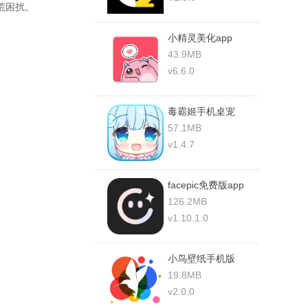
荒困扰。
小精灵美化app
43.9MB
v6.6.0
毒霸姬手机桌宠
57.1MB
v1.4.7
facepic免费版app
126.2MB
v1.10.1.0
小鸟壁纸手机版
19.8MB
v2.0.0