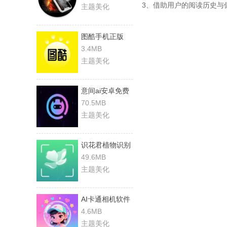
3、借助用户的阅读历史与
主题美化
图酷手机正版
3.4MB
主题美化
意间ai安卓免费
版
70.5MB
主题美化
识花君植物识别
手机最新版
49.6MB
主题美化
AI卡通相机软件
直装版
4.6MB
主题美化