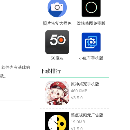
照片恢复大师免
泼辣修图免费版
费版
50度灰
小红车手机版
，软件内有基础的
下载排行
载。
原神桌宠手机版
460.0MB
V3.5.0
整点视频无广告版
19.0MB
V1.5.0