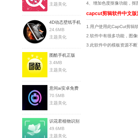
4、增加色度抠像功能，抠
主题美化
capcut剪辑软件中文
4D动态壁纸手机
1.用户使用此CapCut
版
24.6MB
2.软件中有很多功能，图
主题美化
3.此软件中的模板资源不
图酷手机正版
3.4MB
主题美化
意间ai安卓免费
版
70.5MB
主题美化
识花君植物识别
手机最新版
49.6MB
主题美化