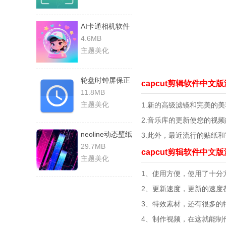
AI卡通相机软件
直装版
4.6MB
主题美化
轮盘时钟屏保正
capcut剪辑软件中文
版
11.8MB
主题美化
1.新的高级滤镜和完美的
2.音乐库的更新使您的视
neoline动态壁纸
3.此外，最近流行的贴纸
手机正版
29.7MB
capcut剪辑软件中文
主题美化
1、使用方便，使用了十分
2、更新速度，更新的速度
3、特效素材，还有很多的
4、制作视频，在这就能制