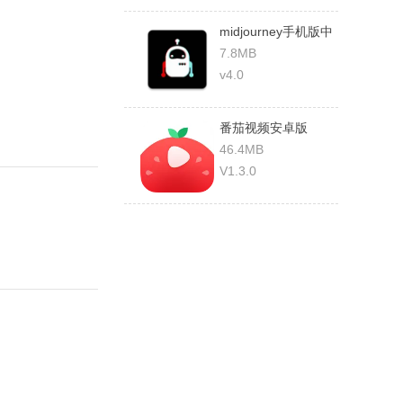
midjourney手机版中
文版
7.8MB
v4.0
番茄视频安卓版
46.4MB
V1.3.0