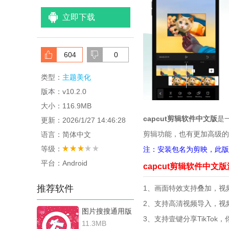
立即下载
604
0
类型：
主题美化
版本：v10.2.0
大小：116.9MB
capcut剪辑软件中文版
是
更新：2026/1/27 14:46:28
剪辑功能，也有更加高级的
语言：简体中文
等级：
注：安装包名为剪映，此版
平台：Android
capcut剪辑软件中文
推荐软件
1、画面特效支持叠加，视
2、支持高清视频导入，视
图片搜搜通用版
3、支持壹键分享TikTo
11.3MB