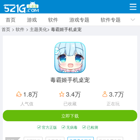
首页
游戏
软件
游戏专题
软件专题
游戏
软件
游戏专题
软件专题
新闻资讯
首页
> 软件
> 主题美化
> 毒霸姬手机桌宠
角色扮演
射击枪战
策略塔防
19315款应用
8693款应用
10008款应用
休闲益智
动作闯关
冒险解谜
39332款应用
12961款应用
9185款应用
毒霸姬手机桌宠
赛车竞速
卡牌对战
体育运动
1.8万
3.4万
3.7万
3630款应用
2051款应用
1279款应用
人气值
已收藏
正在玩
立即下载
音乐舞蹈
手游辅助
mod游戏
515款应用
1958款应用
351款应用
官方正版
无病毒
已检测