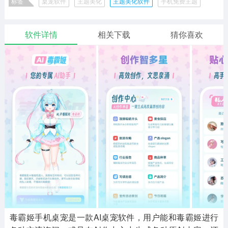
标签
桌宠软件
主题美化
主题美化软件
手机免费主题
二次元
模拟经营
传奇手游
586款应用
10768款应用
940款应用
生活与学习实用工具
软件详情
相关下载
猜你喜欢
仙侠手游
手赚网赚
绝地求生
485款应用
446款应用
34款应用
三国游戏
我的世界
像素游戏
3932款应用
69款应用
700款应用
其他
末日游戏
pc游戏
981款应用
1405款应用
3444款应用
游戏攻略
软件教程
热点新闻
63款应用
8款应用
8款应用
毒霸姬手机桌宠是一款AI桌宠软件，用户能和毒霸姬进行