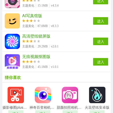
进入
主题美化
15.1MB
v4.3.4
AI写真馆版
进入
主题美化
87.0MB
v8.3.3
高清壁纸锁屏版
进入
主题美化
29.2MB
v2.0.1
无痕视频抠图版
进入
主题美化
45.1MB
v1.0.1
猜你喜欢
摄影修图plus软件版
神奇百变相机最新版
甜颜拍照相机无广告版
火花壁纸安卓版