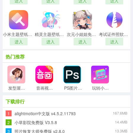
进入
进入
进入
进入
小米主题壁纸国际版
精灵主题壁纸大全官方版
次元小姐姐免费版
考试证件照软件手机版
进入
进入
进入
进入
热门推荐
发型屋发型搭配安卓版
音画视频制作软件免费原版
PS图片处理免费原版
玩转小组件本最新版
下载排行
1
alightmotion中文版 v4.5.2.11793
167.6MB
像素画板网页版
神奇动态壁纸官方正版
爱涂壁纸无广告版
每日漫图网页版
2
小草影院免费版 V3.5.8
14.4MB
3
照片恢复大师免费版 v2.8.0
13.3MB