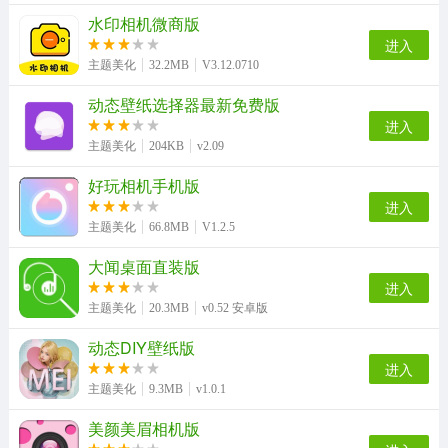
水印相机微商版
口袋铃声免费版
主题小组件美化手机正版
Wallcraft手机免费版
钱盾直装版
进入
主题美化
32.2MB
V3.12.0710
动态壁纸选择器最新免费版
百变特效相机手机正版
图怪兽通用版
进度条小组件安卓直装版
Blender照片拼图手机正版
进入
主题美化
204KB
v2.09
好玩相机手机版
进入
照片PS修图大师手机最新版
万兴播爆手机版
主题美化
66.8MB
V1.2.5
大闻桌面直装版
进入
主题美化
20.3MB
v0.52 安卓版
动态DIY壁纸版
进入
主题美化
9.3MB
v1.0.1
美颜美眉相机版