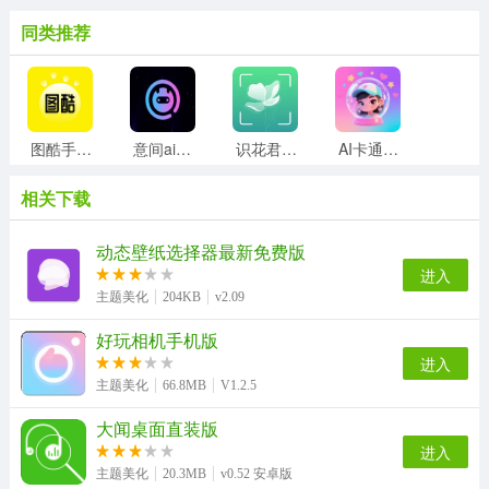
同类推荐
图酷手机正版
意间ai安卓免费版
识花君植物识别手机最新版
AI卡通相机软件直装版
相关下载
轮盘时钟屏保正版
neoline动态壁纸手机正版
口袋铃声免费版
主题小组件美化手机正版
动态壁纸选择器最新免费版
进入
主题美化
204KB
v2.09
好玩相机手机版
Wallcraft手机免费版
钱盾直装版
百变特效相机手机正版
图怪兽通用版
进入
主题美化
66.8MB
V1.2.5
大闻桌面直装版
进度条小组件安卓直装版
Blender照片拼图手机正版
照片PS修图大师手机最新版
万兴播爆手机版
进入
主题美化
20.3MB
v0.52 安卓版