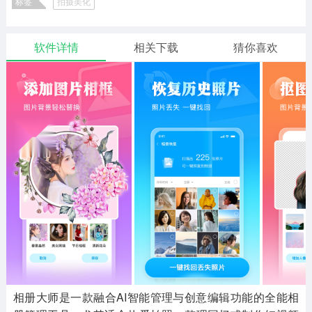
标签
拍摄美化
二次元
模拟经营
传奇手游
586款应用
10762款应用
932款应用
软件详情
相关下载
猜你喜欢
仙侠手游
手赚网赚
绝地求生
484款应用
446款应用
34款应用
三国游戏
我的世界
像素游戏
3930款应用
69款应用
700款应用
其他
末日游戏
pc游戏
981款应用
1404款应用
3436款应用
游戏攻略
软件教程
热点新闻
63款应用
8款应用
8款应用
相册大师是一款融合AI智能管理与创意编辑功能的全能相