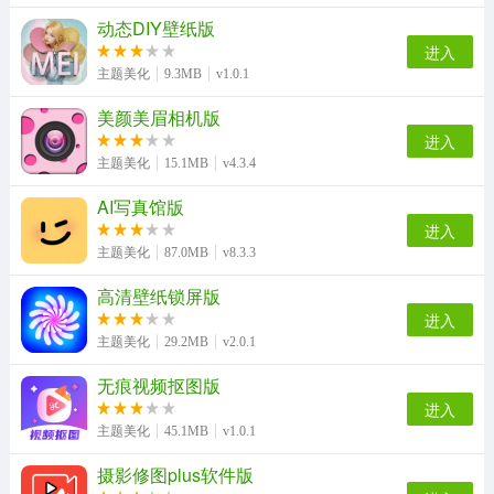
动态DIY壁纸版
进入
BackgroundEraser谷歌版
水印相机微商版
主题美化
9.3MB
v1.0.1
美颜美眉相机版
进入
主题美化
15.1MB
v4.3.4
AI写真馆版
进入
主题美化
87.0MB
v8.3.3
高清壁纸锁屏版
进入
主题美化
29.2MB
v2.0.1
无痕视频抠图版
进入
主题美化
45.1MB
v1.0.1
摄影修图plus软件版