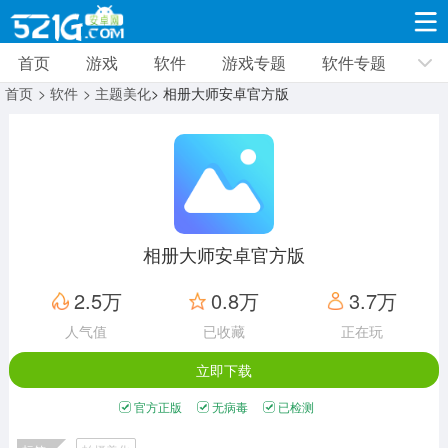
首页
游戏
软件
游戏专题
软件专题
游戏
软件
游戏专题
软件专题
新闻资讯
首页
> 软件
> 主题美化
> 相册大师安卓官方版
角色扮演
射击枪战
策略塔防
19296款应用
8685款应用
9998款应用
休闲益智
动作闯关
冒险解谜
39308款应用
12956款应用
9181款应用
相册大师安卓官方版
赛车竞速
卡牌对战
体育运动
2.5万
0.8万
3.7万
3624款应用
2048款应用
1276款应用
人气值
已收藏
正在玩
立即下载
音乐舞蹈
手游辅助
mod游戏
515款应用
1958款应用
351款应用
官方正版
无病毒
已检测