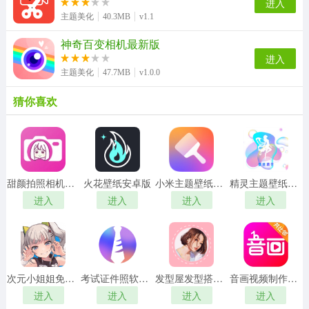
进入
主题美化
40.3MB
v1.1
神奇百变相机最新版
进入
主题美化
47.7MB
v1.0.0
猜你喜欢
甜颜拍照相机无广告版
火花壁纸安卓版
小米主题壁纸国际版
精灵主题壁纸大全官方版
进入
进入
进入
进入
次元小姐姐免费版
考试证件照软件手机版
发型屋发型搭配安卓版
音画视频制作软件免费原版
进入
进入
进入
进入