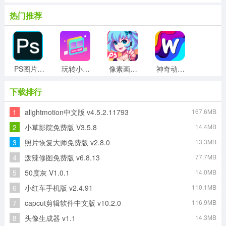
热门推荐
PS图片处理免费原版
玩转小组件本最新版
像素画板网页版
神奇动态壁纸官方正版
下载排行
1
alightmotion中文版 v4.5.2.11793
167.6MB
爱涂壁纸无广告版
每日漫图网页版
欢太商城网页版
漫星星壁纸免费版
2
小草影院免费版 V3.5.8
14.4MB
3
照片恢复大师免费版 v2.8.0
13.3MB
4
泼辣修图免费版 v6.8.13
77.7MB
便捷安卓免费版
恋爱输入法通用版
5
50度灰 V1.0.1
14.0MB
6
小红车手机版 v2.4.91
110.1MB
7
capcut剪辑软件中文版 v10.2.0
116.9MB
8
头像生成器 v1.1
14.3MB