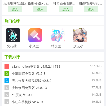
无痕视频抠图版
摄影修图plus软件版
神奇百变相机最新版
甜颜拍照相机无广告版
进入
进入
进入
进入
热门推荐
火花壁纸安卓版
小米主题壁纸国际版
精灵主题壁纸大全官方版
次元小姐姐免费版
下载排行
1
alightmotion中文版 v4.5.2.11793
167.6MB
考试证件照软件手机版
发型屋发型搭配安卓版
音画视频制作软件免费原版
PS图片处理免费原版
2
小草影院免费版 V3.5.8
14.4MB
3
照片恢复大师免费版 v2.8.0
13.3MB
4
泼辣修图免费版 v6.8.13
77.7MB
玩转小组件本最新版
像素画板网页版
5
50度灰 V1.0.1
14.0MB
6
小红车手机版 v2.4.91
110.1MB