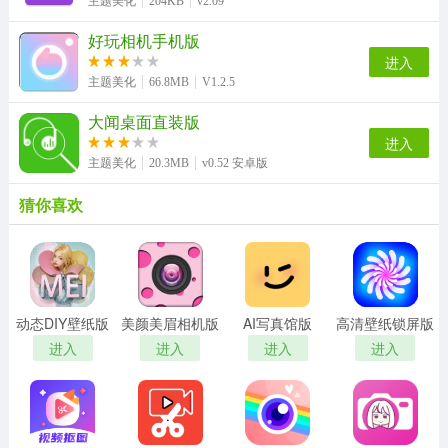
主题美化
204KB
v2.09
好玩相机手机版
进入
主题美化
66.8MB
V1.2.5
大闻桌面直装版
进入
主题美化
20.3MB
v0.52 安卓版
猜你喜欢
动态DIY壁纸版
美颜美眉相机版
AI写真馆版
高清壁纸锁屏版
进入
进入
进入
进入