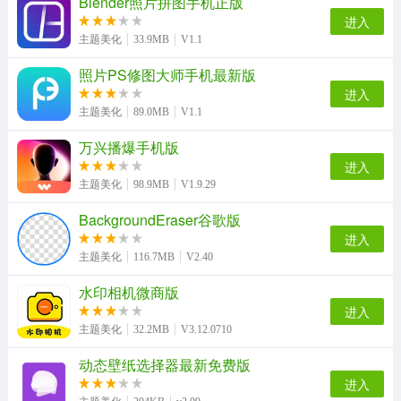
Blender照片拼图手机正版
neoline动态壁纸手机正版
口袋铃声免费版
主题小组件美化手机正版
Wallcraft手机免费版
进入
主题美化
33.9MB
V1.1
照片PS修图大师手机最新版
进入
钱盾直装版
百变特效相机手机正版
主题美化
89.0MB
V1.1
万兴播爆手机版
进入
主题美化
98.9MB
V1.9.29
BackgroundEraser谷歌版
进入
主题美化
116.7MB
V2.40
水印相机微商版
进入
主题美化
32.2MB
V3.12.0710
动态壁纸选择器最新免费版
进入