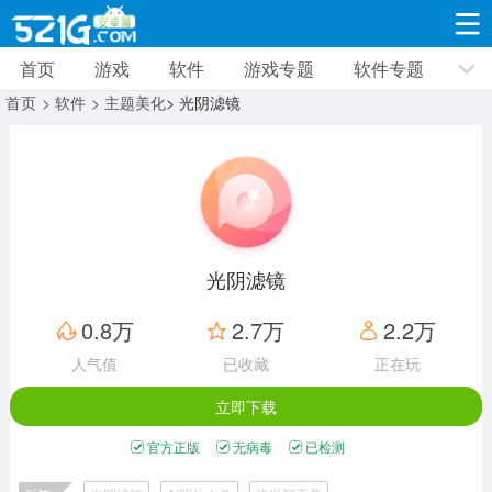
首页
游戏
软件
游戏专题
软件专题
游戏
软件
游戏专题
软件专题
新闻资讯
首页
> 软件
> 主题美化
> 光阴滤镜
角色扮演
射击枪战
策略塔防
19332款应用
8693款应用
10014款应用
休闲益智
动作闯关
冒险解谜
39348款应用
12967款应用
9188款应用
光阴滤镜
赛车竞速
卡牌对战
体育运动
0.8万
2.7万
2.2万
3632款应用
2052款应用
1280款应用
人气值
已收藏
正在玩
立即下载
音乐舞蹈
手游辅助
mod游戏
515款应用
1959款应用
351款应用
官方正版
无病毒
已检测