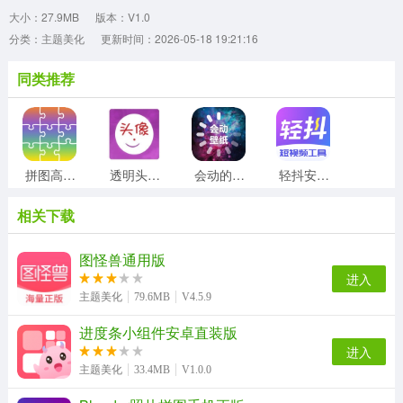
大小：27.9MB
版本：V1.0
分类：主题美化
更新时间：2026-05-18 19:21:16
同类推荐
拼图高手安卓官方版
透明头像制作直装版
会动的壁纸最新版
轻抖安卓直装版
相关下载
耀扬盒最新免费版
图片搜搜通用版
4D动态壁纸手机版
图酷手机正版
图怪兽通用版
进入
主题美化
79.6MB
V4.5.9
进度条小组件安卓直装版
意间ai安卓免费版
识花君植物识别手机最新版
AI卡通相机软件直装版
轮盘时钟屏保正版
进入
主题美化
33.4MB
V1.0.0