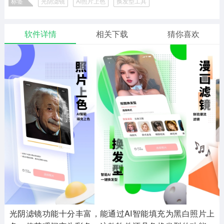
标签
光阴滤镜
AI照片上色
换发型工具
二次元
模拟经营
传奇手游
587款应用
10773款应用
943款应用
软件详情
相关下载
猜你喜欢
仙侠手游
手赚网赚
绝地求生
485款应用
446款应用
34款应用
三国游戏
我的世界
像素游戏
3934款应用
69款应用
701款应用
其他
末日游戏
pc游戏
982款应用
1407款应用
3450款应用
游戏攻略
软件教程
热点新闻
63款应用
8款应用
8款应用
光阴滤镜功能十分丰富，能通过AI智能填充为黑白照片上