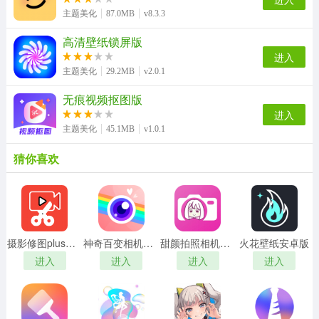
主题美化
87.0MB
v8.3.3
高清壁纸锁屏版
进入
主题美化
29.2MB
v2.0.1
无痕视频抠图版
进入
主题美化
45.1MB
v1.0.1
猜你喜欢
摄影修图plus软件版
神奇百变相机最新版
甜颜拍照相机无广告版
火花壁纸安卓版
进入
进入
进入
进入