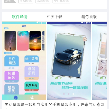
标签
灵动壁纸
高清壁纸
个性化壁纸
二次元
模拟经营
传奇手游
586款应用
10766款应用
940款应用
软件详情
相关下载
猜你喜欢
仙侠手游
手赚网赚
绝地求生
485款应用
446款应用
34款应用
三国游戏
我的世界
像素游戏
3931款应用
69款应用
700款应用
其他
末日游戏
pc游戏
981款应用
1405款应用
3443款应用
游戏攻略
软件教程
热点新闻
63款应用
8款应用
8款应用
灵动壁纸是一款相当实用的手机壁纸应用，静态与动态两