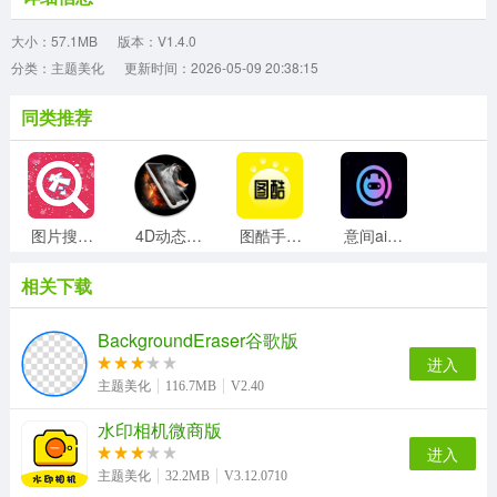
大小：57.1MB
版本：V1.4.0
分类：主题美化
更新时间：2026-05-09 20:38:15
同类推荐
图片搜搜通用版
4D动态壁纸手机版
图酷手机正版
意间ai安卓免费版
相关下载
识花君植物识别手机最新版
AI卡通相机软件直装版
轮盘时钟屏保正版
neoline动态壁纸手机正版
BackgroundEraser谷歌版
进入
主题美化
116.7MB
V2.40
水印相机微商版
口袋铃声免费版
主题小组件美化手机正版
Wallcraft手机免费版
钱盾直装版
进入
主题美化
32.2MB
V3.12.0710