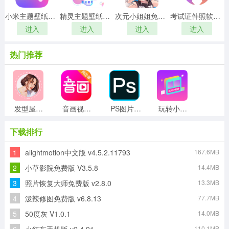
小米主题壁纸国际版
精灵主题壁纸大全官方版
次元小姐姐免费版
考试证件照软件手机版
进入
进入
进入
进入
热门推荐
发型屋发型搭配安卓版
音画视频制作软件免费原版
PS图片处理免费原版
玩转小组件本最新版
下载排行
1
alightmotion中文版 v4.5.2.11793
167.6MB
像素画板网页版
神奇动态壁纸官方正版
爱涂壁纸无广告版
每日漫图网页版
2
小草影院免费版 V3.5.8
14.4MB
3
照片恢复大师免费版 v2.8.0
13.3MB
4
泼辣修图免费版 v6.8.13
77.7MB
欢太商城网页版
漫星星壁纸免费版
5
50度灰 V1.0.1
14.0MB
110.1MB