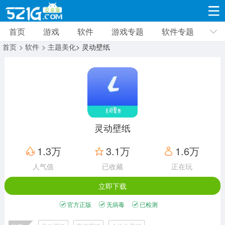
首页
游戏
软件
游戏专题
软件专题
游戏
软件
游戏专题
软件专题
新闻资讯
首页
> 软件
> 主题美化
> 灵动壁纸
角色扮演
射击枪战
策略塔防
19310款应用
8691款应用
10005款应用
休闲益智
动作闯关
冒险解谜
39322款应用
12960款应用
9183款应用
灵动壁纸
赛车竞速
卡牌对战
体育运动
1.3万
3.1万
1.6万
3628款应用
2051款应用
1278款应用
人气值
已收藏
正在玩
立即下载
音乐舞蹈
手游辅助
mod游戏
515款应用
1958款应用
351款应用
官方正版
无病毒
已检测