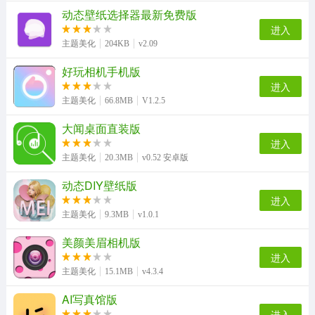
动态壁纸选择器最新免费版
百变特效相机手机正版
图怪兽通用版
进度条小组件安卓直装版
Blender照片拼图手机正版
进入
主题美化
204KB
v2.09
好玩相机手机版
进入
照片PS修图大师手机最新版
万兴播爆手机版
主题美化
66.8MB
V1.2.5
大闻桌面直装版
进入
主题美化
20.3MB
v0.52 安卓版
动态DIY壁纸版
进入
主题美化
9.3MB
v1.0.1
美颜美眉相机版
进入
主题美化
15.1MB
v4.3.4
AI写真馆版
进入