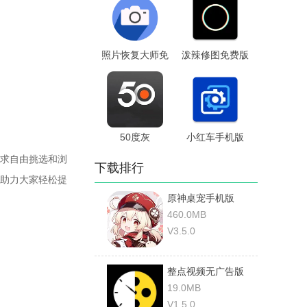
照片恢复大师免
泼辣修图免费版
费版
50度灰
小红车手机版
求自由挑选和浏
下载排行
助力大家轻松提
原神桌宠手机版
460.0MB
V3.5.0
整点视频无广告版
19.0MB
V1.5.0