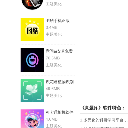
主题美化
图酷手机正版
3.4MB
主题美化
意间ai安卓免费
版
70.5MB
主题美化
识花君植物识别
手机最新版
49.6MB
主题美化
《真题库》软件特色：
AI卡通相机软件
直装版
4.6MB
1.多元化的科目学习平台
主题美化