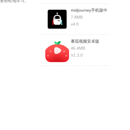
更轻松地学习。
midjourney手机版中
文版
7.8MB
v4.0
番茄视频安卓版
46.4MB
V1.3.0