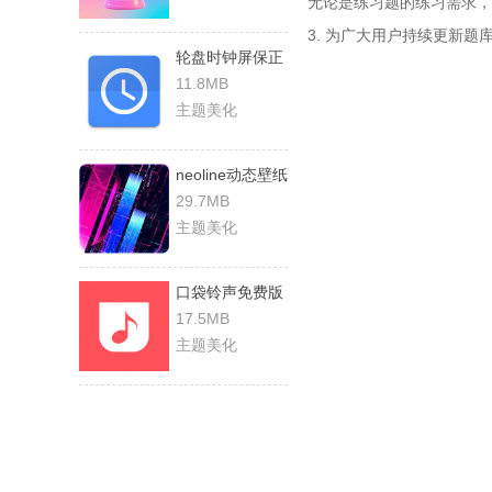
无论是练习题的练习需求，
3. 为广大用户持续更新
轮盘时钟屏保正
版
11.8MB
主题美化
neoline动态壁纸
手机正版
29.7MB
主题美化
口袋铃声免费版
17.5MB
主题美化