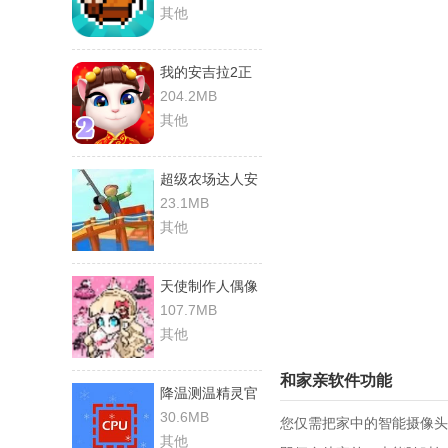
其他
我的安吉拉2正
版
204.2MB
其他
超级农场达人安
卓免费版
23.1MB
其他
天使制作人偶像
养成安卓官方版
107.7MB
其他
和家亲软件功能
降温测温精灵官
方正版
30.6MB
您仅需把家中的智能摄像头
其他