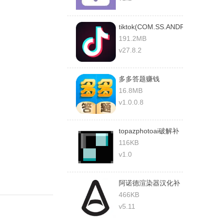
tiktok(COM.SS.ANDROID.UGC.
国际版
191.2MB
v27.8.2
多多答题赚钱
16.8MB
v1.0.0.8
topazphotoai破解补
丁
116KB
v1.0
阿诺德渲染器汉化补
丁最新
466KB
v5.11