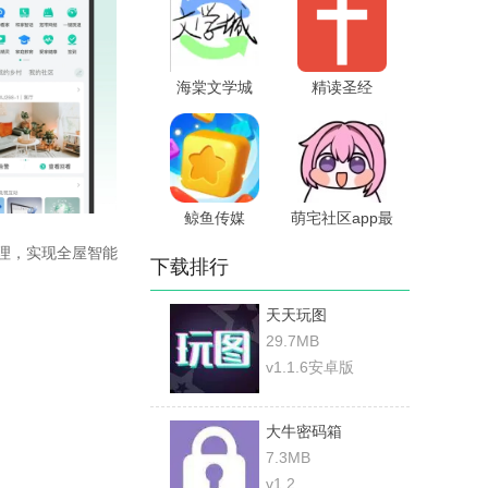
海棠文学城
精读圣经
鲸鱼传媒
萌宅社区app最
新版本
理，实现全屋智能
下载排行
天天玩图
29.7MB
v1.1.6安卓版
大牛密码箱
7.3MB
v1.2