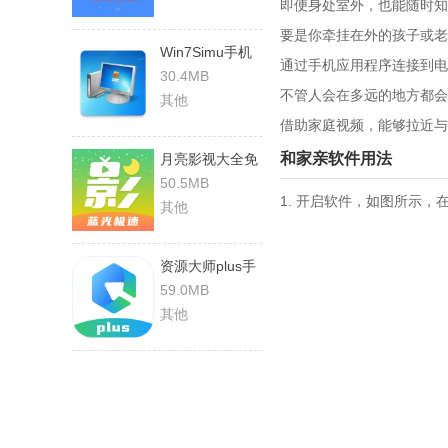
即便身处室外，也能随时知
要是你牵挂在外的孩子或老
Win7Simu手机
通过手机应用程序连接到电
正版
30.4MB
不管人会在多远的地方都会
其他
借助家庭视频，能够拉近与
和家亲软件用法
月亮影视大全免
费原版
50.5MB
1. 开启软件，如图所示
其他
资源大师plus手
机正版
59.0MB
其他