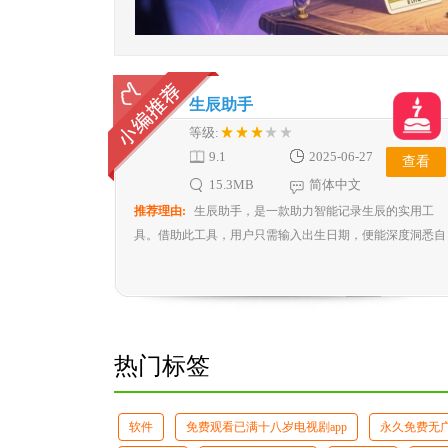
生辰助手
等级:
9.1
2025-06-27
查看
15.3MB
简体中文
推荐理由:
生辰助手，是一款助力智能记录生辰的实用工
具。借助此工具，用户只需输入出生日期，便能深度洞悉自
身的生辰八字、五行属性等信息。该软件查询范围极为广
泛，1900 年至 2100 年的出生日期皆可实现快速查询。不仅
如此，用户还可凭借星座与生肖，知晓未来运势，更能剖析
多方面的发展走向。总之，生辰助手能够为用户提供其渴望
了解的各类答案。
热门标签
软件
免费观看已满十八岁电视剧app
永久免费无广