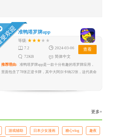
准鸭塔罗牌app
等级:
7.2
2024-03-06
查看
72KB
简体中文
推荐理由:
准鸭塔罗牌app是一款十分有趣的塔罗牌应用，
里面包含了78张正逆卡牌，其中大阿尔卡纳22张，这代表命
运中的转折点...
更多+
游戏辅助
日本少女漫画
糖心vlog
趣夜