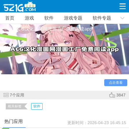
首页
游戏
软件
游戏专题
软件专题
游戏
软件
游戏专题
软件专题
新闻资讯
ACG汉化漫画网漫画工厂免费阅读app
角色扮演
射击枪战
策略塔防
19309款应用
8691款应用
10005款应用
休闲益智
动作闯关
冒险解谜
39321款应用
12960款应用
9182款应用
对于 ACG 文化爱好者来说，能在一个平台上集齐海量汉
点击查看
赛车竞速
卡牌对战
体育运动
化漫画，还能实现免费畅快阅读，绝对是不容错过的福利。小
3628款应用
2051款应用
1277款应用
编今天为大家带来ACG汉化漫画网漫画工厂免费阅读app，超
7
个应用
3847
多好用的漫画软件等你来体验!
相关标签
软件
音乐舞蹈
手游辅助
mod游戏
515款应用
1958款应用
351款应用
热门应用
更新时间：
2026-04-23 16:45:15