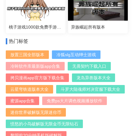
桃子游戏1000款免费手游大全像素版
异族崛起所有版本
热门标签
放置三国全部版本
冷狐slg互动绅士游戏
冷眸软件库最新版app合集
无畏契约下载入口
拷贝漫画app官方版下载合集
龙岛异兽版本大全
云星穹铁道版本大全
斗罗大陆魂师对决官服下载大全
蜜源app合集
免费ps大片调色视频播放软件
迷你世界破解版无限迷你币
愤怒的小鸟破解版无限金币无限钻石
黎明前20分钟手机版破解版