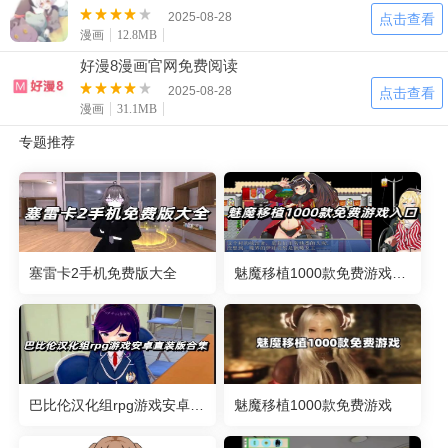
2025-08-28
点击查看
漫画
12.8MB
好漫8漫画官网免费阅读
2025-08-28
点击查看
漫画
31.1MB
专题推荐
塞雷卡2手机免费版大全
魅魔移植1000款免费游戏入口
巴比伦汉化组rpg游戏安卓直装版合集
魅魔移植1000款免费游戏