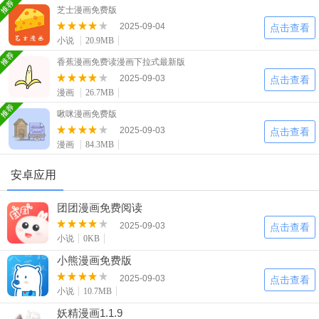
二次元
模拟经营
传奇手游
芝士漫画免费版
586款应用
10765款应用
940款应用
2025-09-04
点击查看
小说
20.9MB
仙侠手游
手赚网赚
绝地求生
香蕉漫画免费读漫画下拉式最新版
2025-09-03
485款应用
446款应用
34款应用
点击查看
漫画
26.7MB
啾咪漫画免费版
三国游戏
我的世界
像素游戏
2025-09-03
点击查看
3931款应用
69款应用
700款应用
漫画
84.3MB
安卓应用
其他
末日游戏
pc游戏
981款应用
1405款应用
3443款应用
团团漫画免费阅读
2025-09-03
点击查看
游戏攻略
软件教程
热点新闻
小说
0KB
63款应用
8款应用
8款应用
小熊漫画免费版
2025-09-03
点击查看
小说
10.7MB
妖精漫画1.1.9