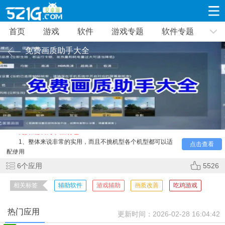
首页
游戏
软件
游戏专题
软件专题
游戏
软件
游戏专题
软件专题
新闻资讯
免费画质助手大全
角色扮演
射击枪战
策略塔防
免费画质助手大全
是小编给大家整理的一个
画质辅助软件
19335款应用
8694款应用
10014款应用
合集，包含了各种好用的画质改善软件，如
hzzspro画质助
手、yzl画质工具箱、pubgtool画质修改器
等，这些软件都是非
常好用的辅助软件，游戏的画质还是非常重要的，特别是对于
休闲益智
动作闯关
冒险解谜
吃鸡游戏来说，一个好的画质可以帮助玩家更快的找到敌人，
39351款应用
12968款应用
9188款应用
获得更好的游戏体验，喜欢的可以体验。
免费画质助手大全特色
1、整体来说非常的实用，而且不挑机型各个机型都可以适
点击查看
赛车竞速
卡牌对战
体育运动
配使用
3633款应用
2053款应用
1280款应用
2、轻松提升你的游戏画质，操作非常的简单，一键就能够
6
个应用
5526
开启哦
3、除此之外当然还有其他的别的功能，进入其中去探索就
相关标签
辅助软件
游戏辅助
画质改善
吃鸡游戏
音乐舞蹈
手游辅助
mod游戏
能发现
515款应用
1959款应用
351款应用
4、玩家可以随意尝试不同的参数设置，根据个人需要去设
置，看得更清晰
热门应用
更新时间：
2026-02-28 16:04:42
5、可以轻松改变画质，一键就可以完成了，和高手竞技更