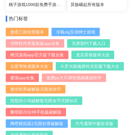
桃子游戏1000款免费手游大全像素版
异族崛起所有版本
热门标签
放置三国全部版本
冷狐slg互动绅士游戏
冷眸软件库最新版app合集
无畏契约下载入口
拷贝漫画app官方版下载合集
龙岛异兽版本大全
云星穹铁道版本大全
斗罗大陆魂师对决官服下载大全
蜜源app合集
免费ps大片调色视频播放软件
迷你世界破解版无限迷你币
愤怒的小鸟破解版无限金币无限钻石
黎明前20分钟手机版破解版
网吧模拟器2无限钞票破解版
代号鸢简中服安卓版