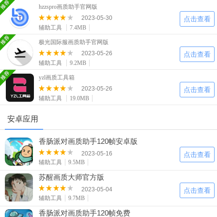
二次元
模拟经营
传奇手游
加畅爽刺激
hzzspro画质助手官网版
587款应用
10773款应用
945款应用
相关推荐：
游戏画质改善软件
2023-05-30
点击查看
辅助工具
7.4MB
仙侠手游
手赚网赚
绝地求生
极光国际服画质助手官网版
2023-05-26
485款应用
446款应用
34款应用
点击查看
辅助工具
9.2MB
yzl画质工具箱
三国游戏
我的世界
像素游戏
2023-05-26
点击查看
3934款应用
69款应用
701款应用
辅助工具
19.0MB
安卓应用
其他
末日游戏
pc游戏
983款应用
1408款应用
3450款应用
香肠派对画质助手120帧安卓版
2023-05-16
点击查看
游戏攻略
软件教程
热点新闻
辅助工具
9.5MB
63款应用
8款应用
8款应用
苏醒画质大师官方版
2023-05-04
点击查看
辅助工具
9.7MB
香肠派对画质助手120帧免费