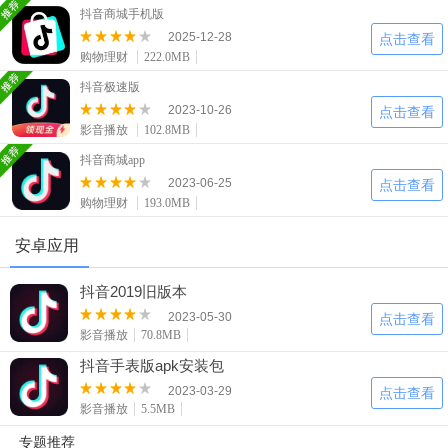
二次元
模拟经营
传奇手游
抖音商城手机版
587款应用
10773款应用
942款应用
2025-12-28
点击查看
购物理财
222.0MB
仙侠手游
手赚网赚
绝地求生
抖音极速版
2023-10-26
485款应用
446款应用
34款应用
点击查看
影音播放
102.8MB
抖音商城app
三国游戏
我的世界
像素游戏
2023-06-25
点击查看
3934款应用
69款应用
700款应用
购物理财
193.0MB
安卓应用
其他
末日游戏
pc游戏
981款应用
1407款应用
3449款应用
抖音2019旧版本
2023-05-30
点击查看
游戏攻略
软件教程
热点新闻
影音播放
70.8MB
63款应用
8款应用
8款应用
抖音手表版apk安装包
2023-03-29
点击查看
影音播放
5.5MB
专题推荐