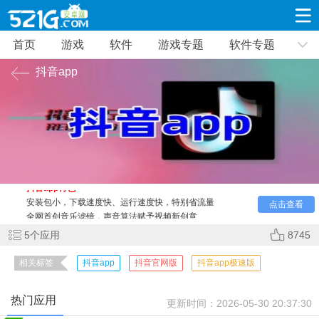
首页
游戏
软件
游戏专题
软件专题
游戏
软件
游戏专题
软件专题
新闻资讯
抖音app
角色扮演
射击枪战
策略塔防
抖音app
这是小编给大家整理的一个关于《抖音》这款软
19332款应用
8693款应用
10012款应用
件的多个版本合集，包含了
官网版、手机版、极速版、手表版
本
等，不同的版本内容会有一些不一样的地方，这款软件是非
常受大家喜欢的一款视频软件，用户众多，内容丰富，用户可
休闲益智
动作闯关
冒险解谜
以在软件中拍摄记录、分享生活，也可以认识到更多的朋友，
39347款应用
12966款应用
9188款应用
感兴趣的小伙伴可以在本站下载。
抖音app特色
安装包小，下载速度快、运行速度快，特别省流量
点击查看
赛车竞速
卡牌对战
体育运动
全网首创音乐滤镜，声音算法赋予视频新创意
3632款应用
2052款应用
1280款应用
观看各种精彩节目的同时又能与周边的朋友互动聊天，相
5
个应用
8745
互之间谈谈对其的看法。
各种各样的道具特效让大家快速的定义每个宝贵瞬间，还
相关标签
抖音app
抖音官网版
抖音app极速版
音乐舞蹈
手游辅助
mod游戏
有多种酷炫多样的道具。
515款应用
1959款应用
351款应用
抖音手机版
相关推荐：>>>
抖音极速版
<<<
热门应用
更新时间：
2026-05-30 20:37:30