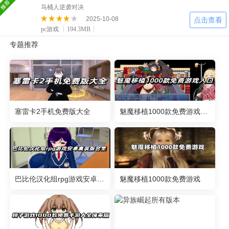
二次元
模拟经营
传奇手游
马桶人逆袭对决
587款应用
10773款应用
943款应用
2025-10-08
点击查看
pc游戏
194.3MB
专题推荐
仙侠手游
手赚网赚
绝地求生
485款应用
446款应用
34款应用
三国游戏
我的世界
像素游戏
3934款应用
69款应用
701款应用
塞雷卡2手机免费版大全
魅魔移植1000款免费游戏入口
其他
末日游戏
pc游戏
982款应用
1407款应用
3450款应用
游戏攻略
软件教程
热点新闻
巴比伦汉化组rpg游戏安卓直装版合集
魅魔移植1000款免费游戏
63款应用
8款应用
8款应用