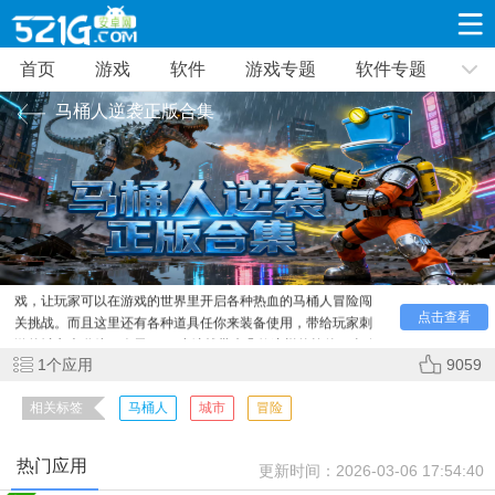
首页
游戏
软件
游戏专题
软件专题
游戏
软件
游戏专题
软件专题
新闻资讯
马桶人逆袭正版合集
角色扮演
射击枪战
策略塔防
19332款应用
8693款应用
10014款应用
休闲益智
动作闯关
冒险解谜
39348款应用
12967款应用
9188款应用
很多玩家都玩过经典的马桶人逆袭系列的城市犯罪对战游
戏，让玩家可以在游戏的世界里开启各种热血的马桶人冒险闯
点击查看
赛车竞速
卡牌对战
体育运动
关挑战。而且这里还有各种道具任你来装备使用，带给玩家刺
激的城市大乱斗。今天521g小编就带来几款这样的软件，喜欢
3632款应用
2052款应用
1280款应用
1
个应用
9059
的朋友可以来下载安装。
相关标签
马桶人
城市
冒险
音乐舞蹈
手游辅助
mod游戏
515款应用
1959款应用
351款应用
热门应用
更新时间：
2026-03-06 17:54:40