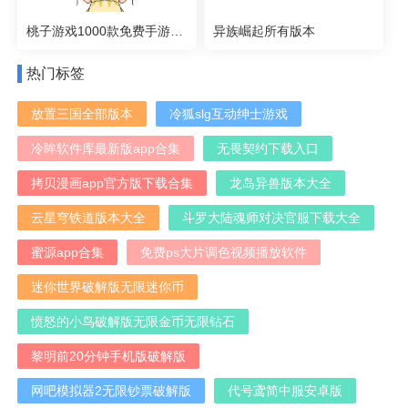
桃子游戏1000款免费手游大全像素版
异族崛起所有版本
热门标签
放置三国全部版本
冷狐slg互动绅士游戏
冷眸软件库最新版app合集
无畏契约下载入口
拷贝漫画app官方版下载合集
龙岛异兽版本大全
云星穹铁道版本大全
斗罗大陆魂师对决官服下载大全
蜜源app合集
免费ps大片调色视频播放软件
迷你世界破解版无限迷你币
愤怒的小鸟破解版无限金币无限钻石
黎明前20分钟手机版破解版
网吧模拟器2无限钞票破解版
代号鸢简中服安卓版