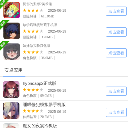
二次元
模拟经营
传奇手游
忧郁的安娜2美术馆
587款应用
10773款应用
942款应用
2025-06-19
点击查看
冒险解谜
613.9MB
仙侠手游
手赚网赚
绝地求生
放学后玩捉迷藏手机版
2025-06-19
485款应用
446款应用
34款应用
点击查看
冒险解谜
33.0MB
妹妹做实验汉化版
三国游戏
我的世界
像素游戏
2025-06-19
点击查看
3934款应用
69款应用
700款应用
角色扮演
36.0MB
安卓应用
其他
末日游戏
pc游戏
981款应用
1407款应用
3449款应用
hypnoapp2正式版
2025-06-19
点击查看
游戏攻略
软件教程
热点新闻
角色扮演
99.0MB
63款应用
8款应用
8款应用
睡眠侵犯模拟器手机版
2025-06-19
点击查看
休闲益智
20.2MB
魔女的夜宴冷狐版