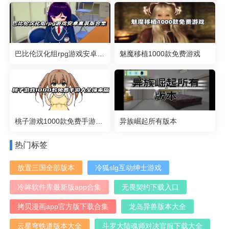
巴比伦汉化组rpg游戏安卓直装版合集
魅魔移植1000款免费游戏
桃子游戏1000款免费手游大全像素版
异族崛起所有版本
热门标签
放置三国全部版本
冷狐slg互动绅士游戏
冷眸软件库最新版app合集
无畏契约下载入口
拷贝漫画app官方版下载合集
龙岛异兽版本大全
云星穹铁道版本大全
斗罗大陆魂师对决官服下载大全