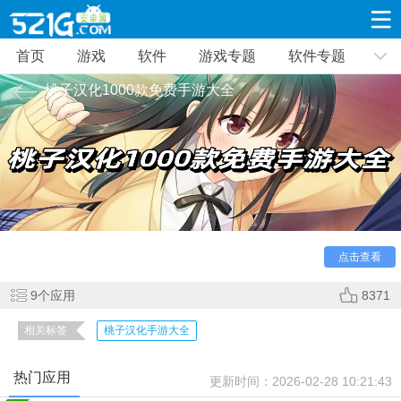
首页
游戏
软件
游戏专题
软件专题
游戏
软件
游戏专题
软件专题
新闻资讯
桃子汉化1000款免费手游大全
角色扮演
射击枪战
策略塔防
19332款应用
8693款应用
10012款应用
休闲益智
动作闯关
冒险解谜
39347款应用
12966款应用
9188款应用
点击查看
赛车竞速
卡牌对战
体育运动
3632款应用
2052款应用
1280款应用
9
个应用
8371
相关标签
桃子汉化手游大全
音乐舞蹈
手游辅助
mod游戏
515款应用
1959款应用
351款应用
热门应用
更新时间：
2026-02-28 10:21:43