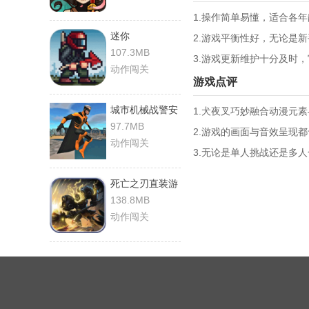
1.操作简单易懂，适合各
迷你
2.游戏平衡性好，无论是
dayz2（MiniDayZ2）
107.3MB
3.游戏更新维护十分及时
官方正版
动作闯关
游戏点评
城市机械战警安
1.犬夜叉巧妙融合动漫元
卓官方版
97.7MB
2.游戏的画面与音效呈现
动作闯关
3.无论是单人挑战还是多
死亡之刃直装游
戏版
138.8MB
动作闯关