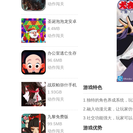
动作闯关
圣诞泡泡龙安卓
直装版
4.4MB
动作闯关
办公室逃亡生存
20秒最新版
96.6MB
动作闯关
战双帕弥什手机
游戏特色
免费版
1.93GB
动作闯关
1.独特的角色养成系统，
2.融入动漫元素，让玩家
九黎免费版
3.社交功能强大，玩家可
99.5MB
游戏优势
动作闯关