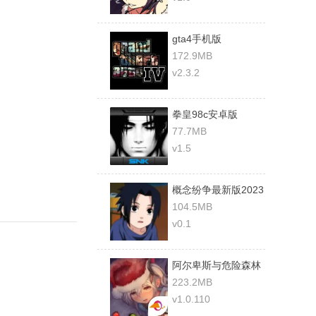
gta4手机版
172.9MB
v2.3.2
拳皇98c安卓版
77.7MB
v1.5
概念纷争最新版2023
104.5MB
v0.1
阿尔卑斯与危险森林
汉化版
223.2MB
v1.0.110