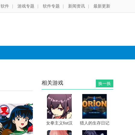
软件
|
游戏专题
|
软件专题
|
新闻资讯
|
最新更新
相关游戏
换一换
女拳主义fist汉
猎人的生存日记
化版
手机版中文版