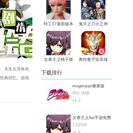
特工17最新版本
鬼灭之刃火之神
血风谭2手机版
女拳主义桃子移
奥特曼宇宙英雄
植版本
黑侠mod菜单
、杀生丸等角色
下载排行
经典回忆。游戏
mugenjojo像素版
992.1MB
v1.2
女拳主义fist手游免费
1.02GB
v1.0