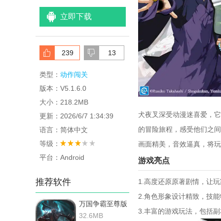
立即下载
239
13
类型：
动作闯关
版本：V5.1.6.0
大小：218.2MB
犬夜叉深受动漫迷喜爱，它
更新：2026/6/7 1:34:39
的冒险旅程，感受他们之间
语言：简体中文
等级：
画面精美，音效逼真，将玩
平台：Android
游戏亮点
推荐软件
1.高度还原原著剧情，让
2.角色形象设计精致，技
万国争霸至尊版
3.丰富的游戏玩法，包括副
32.6MB