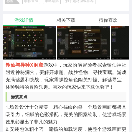
标签
动作冒险
策略塔防
触手题材游戏推荐
二次元
模拟经营
传奇手游
586款应用
10765款应用
940款应用
游戏详情
相关下载
猜你喜欢
仙侠手游
手赚网赚
绝地求生
485款应用
446款应用
34款应用
三国游戏
我的世界
像素游戏
3931款应用
69款应用
700款应用
铃仙与异种X洞窟
游戏中，玩家扮演冒险者探索铃仙神社
附近神秘洞穴，要解开难题、战胜怪物、寻找宝藏。游戏
其他
末日游戏
pc游戏
充满谜题和挑战，玩家需操控角色闯关打怪、解谜寻宝，
981款应用
1405款应用
3443款应用
体验独特的冒险乐趣。喜欢的玩家快来下载体验吧！
游戏亮点
游戏攻略
软件教程
热点新闻
63款应用
8款应用
8款应用
1.场景设计十分精美，精心描绘的每一个场景画面都极具
吸引力，细腻的色彩搭配，完美的图案绘制，使游戏场景
效果彰显出了非凡的魅力。
2.安装包体积小巧，流畅的加载速度，使整个游戏画面更