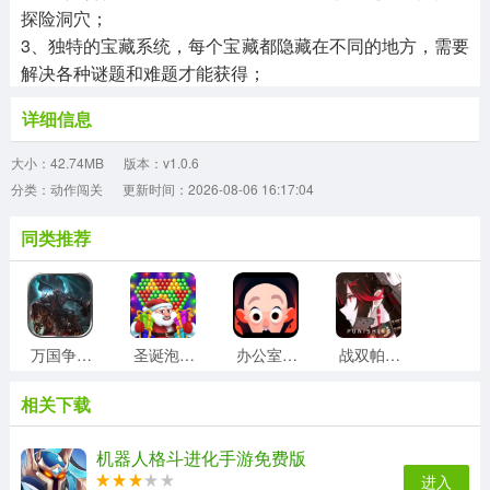
探险洞穴；
3、独特的宝藏系统，每个宝藏都隐藏在不同的地方，需要
解决各种谜题和难题才能获得；
详细信息
大小：42.74MB
版本：v1.0.6
分类：动作闯关
更新时间：2026-08-06 16:17:04
同类推荐
万国争霸至尊版
圣诞泡泡龙安卓直装版
办公室逃亡生存20秒最新版
战双帕弥什手机免费版
相关下载
九黎免费版
迷你dayz2（MiniDayZ2）官方正版
城市机械战警安卓官方版
死亡之刃直装游戏版
机器人格斗进化手游免费版
进入