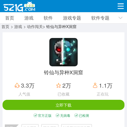
首页
游戏
软件
游戏专题
软件专题
游戏
软件
游戏专题
软件专题
新闻资讯
首页
> 游戏
> 动作闯关
> 铃仙与异种X洞窟
角色扮演
射击枪战
策略塔防
19309款应用
8691款应用
10005款应用
休闲益智
动作闯关
冒险解谜
39321款应用
12960款应用
9182款应用
铃仙与异种X洞窟
赛车竞速
卡牌对战
体育运动
3.3万
2万
1.1万
3628款应用
2051款应用
1277款应用
人气值
已收藏
正在玩
立即下载
音乐舞蹈
手游辅助
mod游戏
515款应用
1958款应用
351款应用
官方正版
无病毒
已检测