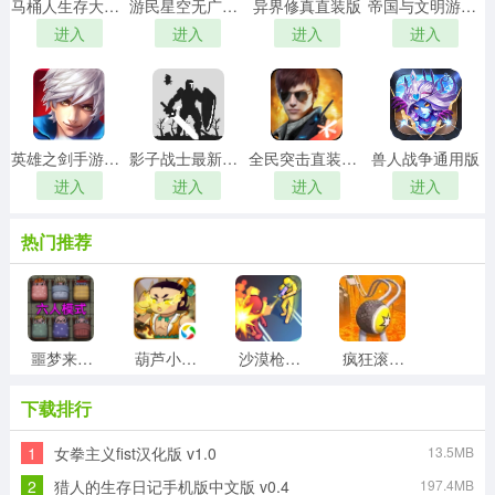
马桶人生存大师免费原版
游民星空无广告版
异界修真直装版
帝国与文明游戏最新版
进入
进入
进入
进入
英雄之剑手游免费版
影子战士最新免费版
全民突击直装游戏版
兽人战争通用版
进入
进入
进入
进入
热门推荐
噩梦来袭直装版
葫芦小金刚手机版
沙漠枪战原版
疯狂滚球达人手游直装版
下载排行
1
女拳主义fist汉化版 v1.0
13.5MB
新三国小镇正版
鬼斗直装版
奇迹之剑通用版
狼人之间官方版
2
猎人的生存日记手机版中文版 v0.4
197.4MB