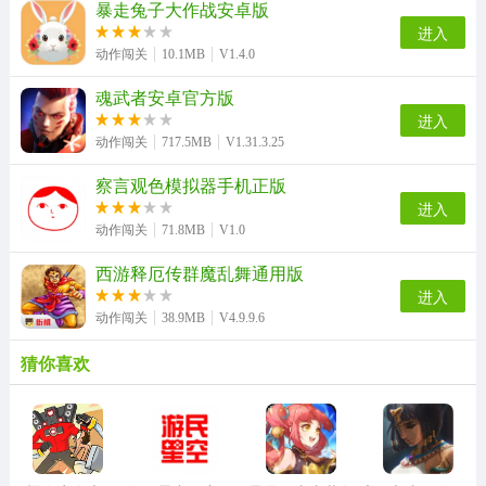
暴走兔子大作战安卓版
进入
动作闯关
10.1MB
V1.4.0
魂武者安卓官方版
进入
动作闯关
717.5MB
V1.31.3.25
察言观色模拟器手机正版
进入
动作闯关
71.8MB
V1.0
西游释厄传群魔乱舞通用版
进入
动作闯关
38.9MB
V4.9.9.6
猜你喜欢