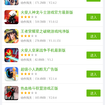
动作闯关
171.2MB
V2.4.2
火柴人神龙斗士游戏官方最新版
战斗方块剧场通用版
寻将记直装游戏版
巨神战击队3游戏官方版
电锯人大战僵尸手游免费版
进入
动作闯关
519.5MB
V1.0.12
王者荣耀星之破晓游戏纯净版
天启之门游戏无广告版
花园战争游戏绿色版
烟雨江湖wiki免费原版
游民星空游戏最新版
进入
动作闯关
278.8MB
V1.11.151
火柴人皇家战争手机最新版
进入
黑色走廊2安卓免费版
死亡部落大逃杀游戏正版
动作闯关
82.8MB
V1.2
超级小人跑酷无广告版
进入
动作闯关
154.4MB
V2.1.4
热血格斗联盟游戏正版
进入
动作闯关
105.9MB
V2.0.4