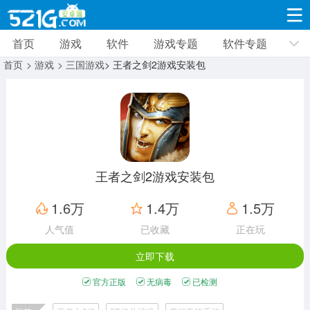
首页
游戏
软件
游戏专题
软件专题
游戏
软件
游戏专题
软件专题
新闻资讯
首页
> 游戏
> 三国游戏
> 王者之剑2游戏安装包
角色扮演
射击枪战
策略塔防
19331款应用
8693款应用
10012款应用
休闲益智
动作闯关
冒险解谜
39347款应用
12966款应用
9188款应用
王者之剑2游戏安装包
赛车竞速
卡牌对战
体育运动
1.6万
1.4万
1.5万
3631款应用
2052款应用
1280款应用
人气值
已收藏
正在玩
立即下载
音乐舞蹈
手游辅助
mod游戏
515款应用
1959款应用
351款应用
官方正版
无病毒
已检测