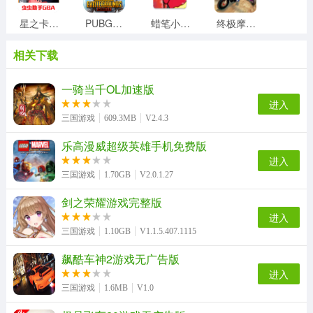
星之卡比梦之泉游戏官方最新版
PUBG地铁逃生透视自瞄辅助手游直装版
蜡笔小新大闯关正版
终极摩托车狂飙最新免费版
相关下载
深空之眼无广告版
钢铁华尔兹正版
我被困在新手村了游戏官方最新版
创世战车游戏纯净最新版
一骑当千OL加速版
进入
三国游戏
609.3MB
V2.4.3
乐高漫威超级英雄手机免费版
速度与激情8最新版
放逐之地冒险手游无广告版
时空猎人3游戏无广告版
冰火人冒险闯关无广告版
进入
三国游戏
1.70GB
V2.0.1.27
剑之荣耀游戏完整版
超级猫里奥手机免费版
跑酷小王子安卓免费版
疯狂特技飞车游戏官方版
僵尸越野旅行（ZombieSafari）直装版
进入
三国游戏
1.10GB
V1.1.5.407.1115
飙酷车神2游戏无广告版
进入
双人赛车3d安卓版
疯狂的篮球原版
三国游戏
1.6MB
V1.0