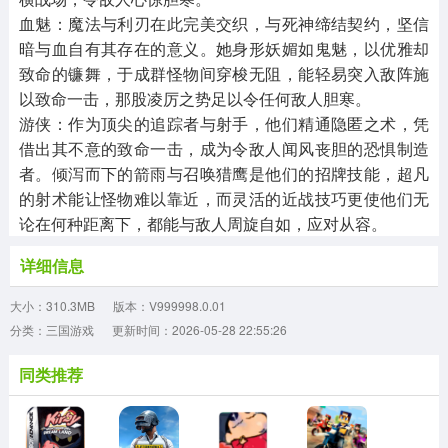
血魅：魔法与利刃在此完美交织，与死神缔结契约，坚信
暗与血自有其存在的意义。她身形妖媚如鬼魅，以优雅却
致命的镰舞，于成群怪物间穿梭无阻，能轻易突入敌阵施
以致命一击，那股凌厉之势足以令任何敌人胆寒。
游侠：作为顶尖的追踪者与射手，他们精通隐匿之术，凭
借出其不意的致命一击，成为令敌人闻风丧胆的恐惧制造
者。倾泻而下的箭雨与召唤猎鹰是他们的招牌技能，超凡
的射术能让怪物难以靠近，而灵活的近战技巧更使他们无
论在何种距离下，都能与敌人周旋自如，应对从容。
详细信息
大小：310.3MB
版本：V999998.0.01
分类：三国游戏
更新时间：2026-05-28 22:55:26
同类推荐