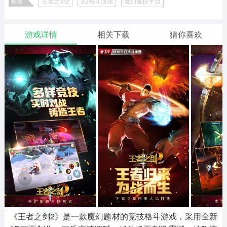
标签
王者之剑2
3D格斗游戏
魔幻竞技手游
二次元
模拟经营
传奇手游
587款应用
10771款应用
942款应用
游戏详情
相关下载
猜你喜欢
仙侠手游
手赚网赚
绝地求生
485款应用
446款应用
34款应用
三国游戏
我的世界
像素游戏
3934款应用
69款应用
700款应用
其他
末日游戏
pc游戏
981款应用
1406款应用
3449款应用
游戏攻略
软件教程
热点新闻
63款应用
8款应用
8款应用
《王者之剑2》是一款魔幻题材的竞技格斗游戏，采用全新