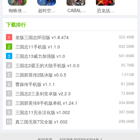
蜘蛛侠决战拉斯维加斯最新免费版
超时空星舰手机正版
CABALMOBILE汉化版
恐龙战队传奇战役最新免费版
下载排行
1
老版三国志怀旧版 v1.8.474
322.4MB
双人赛车3d手游免费版
酷跑小飞侠手游直装版
刀锋斯林格原版
暴力街区2游戏绿色版
2
三国志11手机版 v1.1.0
932.3MB
3
三国志13威力加强版 v1.0
561.8MB
4
三国志2霸王的大陆手机版 v1.0.0
35.7MB
极品飞车ol游戏官方版
末刀游戏安装包
5
三国群英传2陈沐版 v0.0.5
1.01GB
6
曹操传手机版 v1.1.1
91.2MB
7
三国志2三圣剑安卓版 v2.2.3
73.8MB
8
三国群英传8手机版单机 v1.24.1
334.8MB
9
三国志11完全汉化版 v1.002
397.5MB
10
真三国无双7完全版 v1.002
298.0MB
返回首页
皖ICP备2022004204号-1