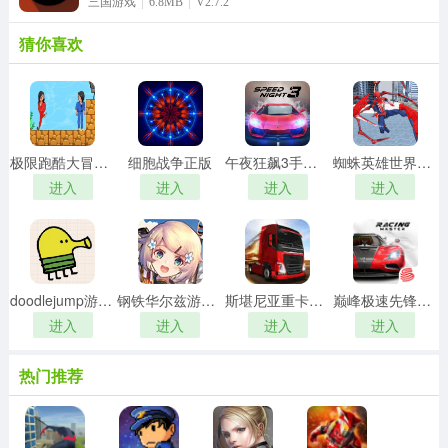
三国游戏
6.8MB
V2.7.2
猜你喜欢
极限跑酷大冒险游戏正版
细胞战争正版
午夜狂飙3手游版
蜘蛛英雄世界游戏安装包
进入
进入
进入
进入
doodlejump游戏正版
钢铁华尔兹游戏纯净最新版
斯堪尼亚重卡驾驶模拟直装版
巅峰极速先锋服最新版
进入
进入
进入
进入
热门推荐