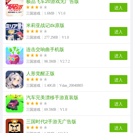
极品飞车20游戏无广告版
进入
三国游戏
1.6MB
V1.0
米莉亚战记dx原版
进入
三国游戏
277.2MB
V1.0
连击交响曲手机版
进入
三国游戏
98.3MB
V2.7.2
人形觉醒正版
进入
三国游戏
1.40GB
Vdan_20040805
汽车完美漂移手游直装版
进入
三国游戏
69.5MB
V1.0
三国时代2手游无广告版
进入