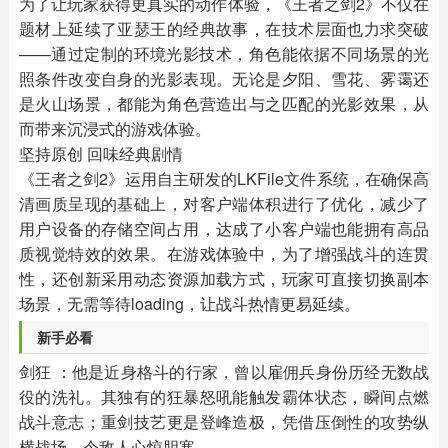
为了让玩家获得更真实的动作体验，《王者之剑2》不仅在
题材上延续了亚瑟王的经典故事，在技术层面也力求突破
——通过定制的环境光影技术，角色能依据不同场景的光
照条件改变自身的光影表现。无论是夕阳、雪花、雾霭还
是火山场景，都能为角色营造出与之匹配的光影效果，从
而带来沉浸式的游戏体验。
坚持原创 回味经典剧情
《王者之剑2》运用自主研发的LKFile文件系统，在确保高
清画质呈现的基础上，对客户端体积进行了优化，减少了
用户设备的存储空间占用，达成了小客户端也能拥有高品
质视觉特效的效果。在游戏体验中，为了增强战斗的连贯
性，还创新采用动态资源加载方式，玩家可直接切换副本
场景，无需等待loading，让战斗热情更易延续。
新手必看
剑狂 ：他是近身格斗的行家，曾以雇佣兵身份历经无数战
役的洗礼。其独有的狂暴怒吼能触发霸体状态，瞬间点燃
战斗意志；重剑技艺更是登峰造极，凭借压倒性的攻势纵
横战场，令敌人心惊胆寒。