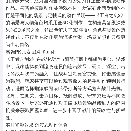
的跨越升级，成为国内当下较为少见的真正全3D横版动作
作品。与普通横版动作类游戏不同，玩家在此感受到的不
再是平面化的场景与定帧式的动作呈现——《王者之剑2》
的场景与人物角色均采用全3D化制作，在构建具备纵深效
果的3D场景之余，还出色解决了3D横版中角色与场景的透
视难题，不仅角色动作更为流畅丝滑，场景光照也显得更
为生动自然。
增强PK元素 战斗多元化
《王者之剑2》在战斗设计与细节打磨上都颇为用心。游戏
中，玩家能体验到流畅连贯的连击效果，硬直、浮空、击
飞等战斗状态的融入，让战斗过程更富变化，打击感也更
为强烈。玩家甚至可以通过观察敌人的起手动作预判其行
动，进而选择翻滚躲避或眩晕打断等方式抢占战斗先机。
此外，在闯关、击杀目标、抵御进攻、守护祭坛等不同战
斗场景下，玩家还能通过攻击破坏场景物品或敌人的陷阱
机关来获取回蓝buff，进一步丰富了战斗的策略性与多样
性。
实时光影效果 沉浸式动作体验