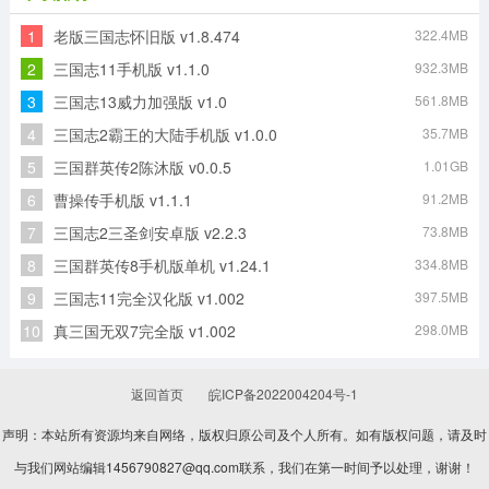
1
老版三国志怀旧版 v1.8.474
322.4MB
刀锋斯林格原版
暴力街区2游戏绿色版
极品飞车ol游戏官方版
末刀游戏安装包
2
三国志11手机版 v1.1.0
932.3MB
3
三国志13威力加强版 v1.0
561.8MB
4
三国志2霸王的大陆手机版 v1.0.0
35.7MB
合金猎手（僵尸防线）正版
遇见你的猫安卓免费版
5
三国群英传2陈沐版 v0.0.5
1.01GB
6
曹操传手机版 v1.1.1
91.2MB
7
三国志2三圣剑安卓版 v2.2.3
73.8MB
8
三国群英传8手机版单机 v1.24.1
334.8MB
9
三国志11完全汉化版 v1.002
397.5MB
10
真三国无双7完全版 v1.002
298.0MB
返回首页
皖ICP备2022004204号-1
声明：本站所有资源均来自网络，版权归原公司及个人所有。如有版权问题，请及时
与我们网站编辑1456790827@qq.com联系，我们在第一时间予以处理，谢谢！