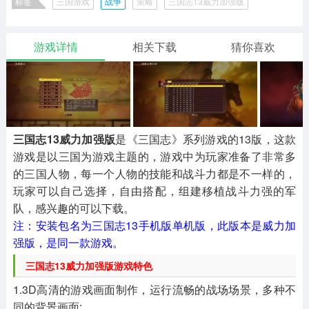
标签
三国游戏
战争
策略
三国志13威力加强版
二次元
模拟经营
传奇手游
586款应用
10768款应用
940款应用
三国志13中文版
三国志吞食天地单机版
三国志无限币版
三国志曹操传单机版安卓
三国志13
三国志13版本合集
游戏详情
相关下载
猜你喜欢
仙侠手游
手赚网赚
绝地求生
三国志13威力加强版大全
三国志13威力加强版游戏合集
485款应用
446款应用
34款应用
经典怀旧RPG游戏下载
三国游戏
我的世界
像素游戏
3932款应用
69款应用
700款应用
三国志13威力加强版
是《三国志》系列游戏的13版，这款
游戏是以三国为游戏主题的，游戏中为玩家准备了非常多
的三国人物，每一个人物的技能和战斗力都是不一样的，
其他
末日游戏
pc游戏
玩家可以自己选择，自由搭配，组建移植战斗力强的军
981款应用
1405款应用
3444款应用
队，感兴趣的可以下载。
注：安装包名为三国志13手机版单机版，此版本是威力加
游戏攻略
软件教程
热点新闻
强版，是同一款游戏。
63款应用
8款应用
8款应用
三国志13威力加强版游戏特色
1.3D高清的游戏画面制作，运行流畅的战场场景，多种不
同的背景画面;