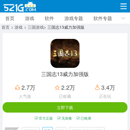
首页
游戏
软件
游戏专题
软件专题
游戏
软件
游戏专题
软件专题
新闻资讯
首页
> 游戏
> 三国游戏
> 三国志13威力加强版
角色扮演
射击枪战
策略塔防
19315款应用
8693款应用
10008款应用
休闲益智
动作闯关
冒险解谜
39332款应用
12961款应用
9185款应用
三国志13威力加强版
赛车竞速
卡牌对战
体育运动
2.7万
2.2万
3.4万
3630款应用
2051款应用
1279款应用
人气值
已收藏
正在玩
立即下载
音乐舞蹈
手游辅助
mod游戏
515款应用
1958款应用
351款应用
官方正版
无病毒
已检测