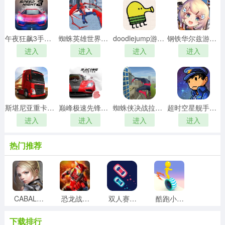
午夜狂飙3手游版
蜘蛛英雄世界游戏安装包
doodlejump游戏正版
钢铁华尔兹游戏纯净最新版
进入
进入
进入
进入
斯堪尼亚重卡驾驶模拟直装版
巅峰极速先锋服最新版
蜘蛛侠决战拉斯维加斯最新免费版
超时空星舰手机正版
进入
进入
进入
进入
热门推荐
CABALMOBILE汉化版
恐龙战队传奇战役最新免费版
双人赛车3d手游免费版
酷跑小飞侠手游直装版
下载排行