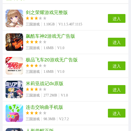
我被困在新手村了游戏官方最新版
创世战车游戏纯净最新版
速度与激情8最新版
放逐之地冒险手游无广告版
剑之荣耀游戏完整版
进入
三国游戏
1.10GB
V1.1.5.407.1115
飙酷车神2游戏无广告版
时空猎人3游戏无广告版
冰火人冒险闯关无广告版
超级猫里奥手机免费版
跑酷小王子安卓免费版
进入
三国游戏
1.6MB
V1.0
极品飞车20游戏无广告版
疯狂特技飞车游戏官方版
僵尸越野旅行（ZombieSafari）直装版
双人赛车3d安卓版
疯狂的篮球原版
进入
三国游戏
1.6MB
V1.0
米莉亚战记dx原版
进入
一骑当千OL加速版
乐高漫威超级英雄手机免费版
三国游戏
277.2MB
V1.0
连击交响曲手机版
进入
三国游戏
98.3MB
V2.7.2
人形觉醒正版