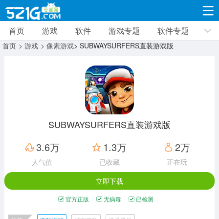
首页
游戏
软件
游戏专题
软件专题
游戏
软件
游戏专题
软件专题
新闻资讯
首页
> 游戏
> 像素游戏
> SUBWAYSURFERS直装游戏版
角色扮演
射击枪战
策略塔防
19309款应用
8691款应用
10005款应用
休闲益智
动作闯关
冒险解谜
39321款应用
12960款应用
9182款应用
SUBWAYSURFERS直装游戏版
赛车竞速
卡牌对战
体育运动
3.6万
1.3万
2万
3628款应用
2051款应用
1277款应用
人气值
已收藏
正在玩
立即下载
音乐舞蹈
手游辅助
mod游戏
515款应用
1958款应用
351款应用
官方正版
无病毒
已检测