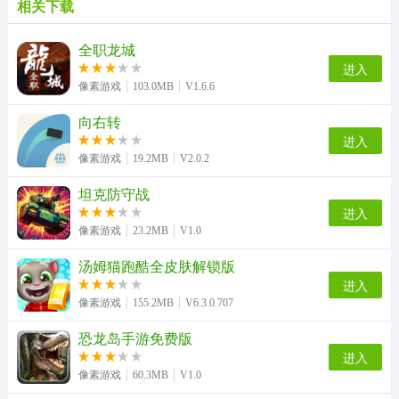
相关下载
EVE Echoes 国际服正版
SUBWAYSURFERS免费原版
SUBWAYSURFERS直装游戏版
SUBWAYSURFERS通用版
全职龙城
进入
像素游戏
103.0MB
V1.6.6
向右转
契约勇士官方最新版
恐龙世纪极限破坏免费原版
动物连连看
枪支反击
进入
像素游戏
19.2MB
V2.0.2
坦克防守战
陆大迹神2
天游云电脑
仓鼠蛋糕工厂
出发吧冒险家
进入
像素游戏
23.2MB
V1.0
汤姆猫跑酷全皮肤解锁版
进入
像素创造新世界手机最新版
一起猜成语
像素游戏
155.2MB
V6.3.0.707
恐龙岛手游免费版
进入
像素游戏
60.3MB
V1.0