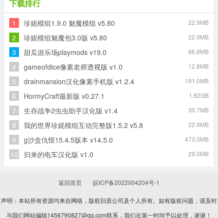
下载排行
1
珍妮模组1.9.0 魅魔模组 v5.80
22.9MB
方块世界最新版
像素怪物学院
塞尔达传说缩小帽直装版
塞尔达传说缩小帽手机版
2
珍妮模组魅魔包3.0版 v5.80
22.9MB
3
甜瓜游乐场playmods v19.0
86.8MB
4
gameofdice像素老师透视版 v1.0
12.8MB
恐龙岛手机免费版
点点猜歌官方版
5
drainmansion汉化像素手机版 v1.2.4
191.0MB
6
HormyCraft最新版 v0.27.1
1.82GB
7
生存战争2虫虫助手汉化版 v1.4
30.7MB
8
我的世界珍妮模组互动完整版1.5.2 v5.8
22.9MB
9
g沙盒仇恨15.4.5版本 v14.5.0
473.0MB
10
归来的电车汉化版 v1.0
29.0MB
返回首页
皖ICP备2022004204号-1
声明：本站所有资源均来自网络，版权归原公司及个人所有。如有版权问题，请及时
与我们网站编辑1456790827@qq.com联系，我们在第一时间予以处理，谢谢！