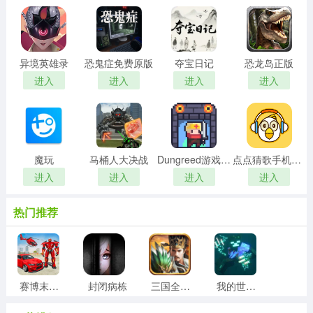
异境英雄录
恐鬼症免费原版
夺宝日记
恐龙岛正版
进入
进入
进入
进入
魔玩
马桶人大决战
Dungreed游戏纯净版
点点猜歌手机正版
进入
进入
进入
进入
热门推荐
赛博末日世界
封闭病栋
三国全面战争通用版
我的世界烦人的村民免费原版