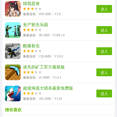
猜我是谁
进入
像素游戏
950.1MB
V2.0
丧尸射击乐园
进入
像素游戏
99.1MB
V189.1.0
酷爆射击
进入
像素游戏
159.4MB
V2.0.0
迷失的矿工官方最新版
进入
像素游戏
41.9MB
V1.0.1
超级海底大猎杀最新免费版
进入
像素游戏
102.2MB
V1.01
猜你喜欢