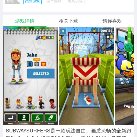
标签
跑酷游戏
城市冒险
道具挑战
二次元
模拟经营
传奇手游
586款应用
10765款应用
940款应用
游戏详情
相关下载
猜你喜欢
仙侠手游
手赚网赚
绝地求生
485款应用
446款应用
34款应用
三国游戏
我的世界
像素游戏
3931款应用
69款应用
700款应用
其他
末日游戏
pc游戏
981款应用
1405款应用
3443款应用
游戏攻略
软件教程
热点新闻
63款应用
8款应用
8款应用
SUBWAYSURFERS是一款玩法自由、画质流畅的全新跑