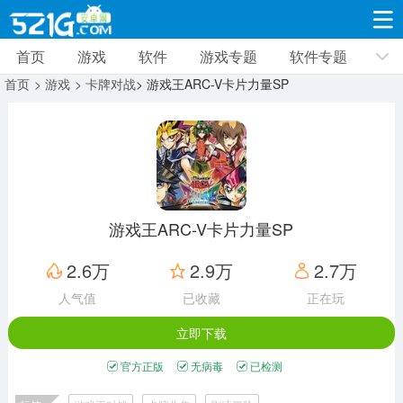
首页
游戏
软件
游戏专题
软件专题
游戏
软件
游戏专题
软件专题
新闻资讯
首页
> 游戏
> 卡牌对战
> 游戏王ARC-V卡片力量SP
角色扮演
射击枪战
策略塔防
19332款应用
8693款应用
10014款应用
休闲益智
动作闯关
冒险解谜
39348款应用
12967款应用
9188款应用
游戏王ARC-V卡片力量SP
赛车竞速
卡牌对战
体育运动
2.6万
2.9万
2.7万
3632款应用
2052款应用
1280款应用
人气值
已收藏
正在玩
立即下载
音乐舞蹈
手游辅助
mod游戏
515款应用
1959款应用
351款应用
官方正版
无病毒
已检测