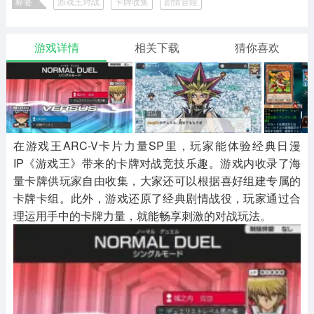
标签
游戏王对战
卡牌收集
剧情冒险
二次元
模拟经营
传奇手游
587款应用
10773款应用
943款应用
游戏详情
相关下载
猜你喜欢
仙侠手游
手赚网赚
绝地求生
485款应用
446款应用
34款应用
三国游戏
我的世界
像素游戏
3934款应用
69款应用
701款应用
在游戏王ARC-V卡片力量SP里，玩家能体验经典日漫
IP《游戏王》带来的卡牌对战竞技乐趣。游戏内收录了海
其他
末日游戏
pc游戏
量卡牌供玩家自由收集，大家还可以根据喜好组建专属的
982款应用
1407款应用
3450款应用
卡牌卡组。此外，游戏还原了经典剧情战役，玩家通过合
理运用手中的卡牌力量，就能畅享刺激的对战玩法。
游戏攻略
软件教程
热点新闻
63款应用
8款应用
8款应用