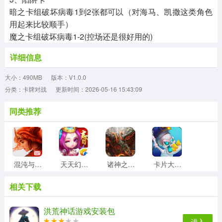
暗之卡组破坏病毒1到2张都可以（对海马、凯撒这类角色
用起来比较顺手）
魔之卡组破坏病毒1-2(控场还是很好用的)
详细信息
大小：490MB
版本：V1.0.0
分类：卡牌对战
更新时间：2026-05-16 15:43:09
同类推荐
混沌与秩序对决最新版
天天幻灵bt变态服通用版
诸神之怒无广告版
卡片大战安卓免费版
相关下载
雷索纳斯游戏正版
纸牌接龙大战官方正版
天天爱西游手机版
江湖如梦原版
洪荒神话游戏安装包
进入