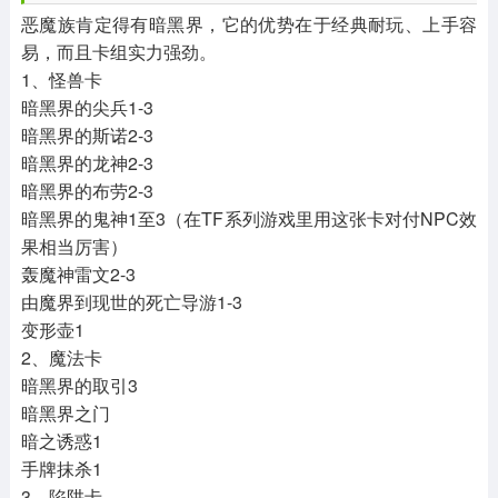
恶魔族肯定得有暗黑界，它的优势在于经典耐玩、上手容
易，而且卡组实力强劲。
1、怪兽卡
暗黑界的尖兵1-3
暗黑界的斯诺2-3
暗黑界的龙神2-3
暗黑界的布劳2-3
暗黑界的鬼神1至3（在TF系列游戏里用这张卡对付NPC效
果相当厉害）
轰魔神雷文2-3
由魔界到现世的死亡导游1-3
变形壶1
2、魔法卡
暗黑界的取引3
暗黑界之门
暗之诱惑1
手牌抹杀1
3、陷阱卡