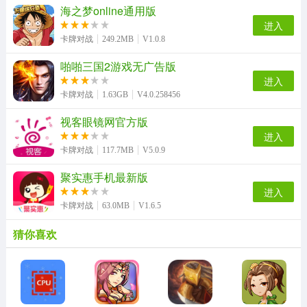
海之梦online通用版
进入
卡牌对战
249.2MB
V1.0.8
啪啪三国2游戏无广告版
进入
卡牌对战
1.63GB
V4.0.258456
视客眼镜网官方版
进入
卡牌对战
117.7MB
V5.0.9
聚实惠手机最新版
进入
卡牌对战
63.0MB
V1.6.5
猜你喜欢