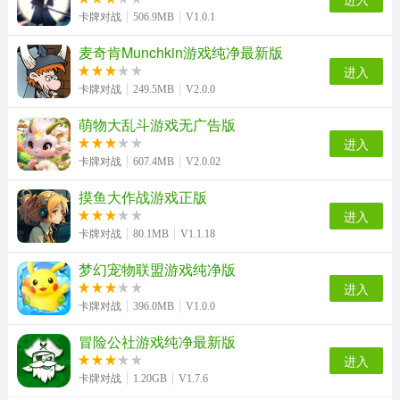
卡牌对战
506.9MB
V1.0.1
麦奇肯Munchkin游戏纯净最新版
光隙解语免费版
我叫MT外传游戏纯净最新版
群殴三国游戏最新版
卡片大战手游无广告版
进入
卡牌对战
249.5MB
V2.0.0
萌物大乱斗游戏无广告版
轩辕剑幽冥仙途手游无广告版
航海新世界安卓版
爆笑三国传通用版
猴子闹西游最新版
进入
卡牌对战
607.4MB
V2.0.02
摸鱼大作战游戏正版
进入
天域幻想手机免费版
代号元素之力手机版
卡牌对战
80.1MB
V1.1.18
梦幻宠物联盟游戏纯净版
进入
卡牌对战
396.0MB
V1.0.0
冒险公社游戏纯净最新版
进入
卡牌对战
1.20GB
V1.7.6