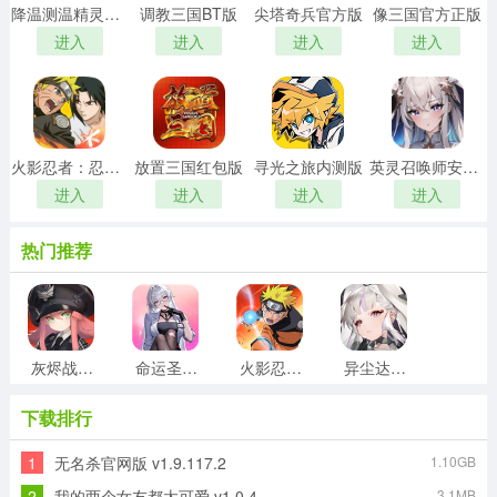
降温测温精灵手机最新版
调教三国BT版
尖塔奇兵官方版
像三国官方正版
进入
进入
进入
进入
火影忍者：忍者新世代直装版
放置三国红包版
寻光之旅内测版
英灵召唤师安卓直装版
进入
进入
进入
进入
热门推荐
灰烬战线网易版
命运圣契360版
火影忍者木叶高手测试版
异尘达米拉折版
下载排行
1
无名杀官网版 v1.9.117.2
1.10GB
长安幻想离线版
棕色尘埃2国际服游戏安装包
大秦帝国风云录游戏最新版
SlaytheSpire安卓官方版
2
我的两个女友都太可爱 v1.0.4
3.1MB