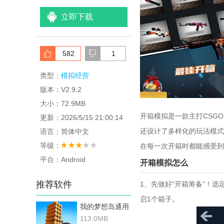
立即下载
582
1
类型：
模拟经营
版本：V2.9.2
大小：72.9MB
开箱模拟是一款主打CSG
更新：2026/5/15 21:00:14
还设计了多样化的玩法模式
语言：简体中文
等级：
在每一次开箱时都能感受到
平台：Android
开箱模拟怎么
推荐软件
1、先做好“开箱筹备”！
启1个箱子。
我的梦想岛通用
版
113.0MB