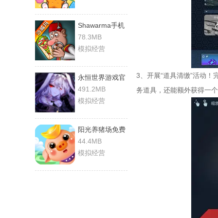
Shawarma手机
免费版
78.3MB
模拟经营
3、开展“道具清缴”活动
永恒世界游戏官
方最新版
491.2MB
务道具，还能额外获得一个
模拟经营
阳光养猪场免费
原版
44.4MB
模拟经营