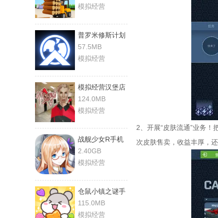
模拟经营
普罗米修斯计划
手机最新版
57.5MB
模拟经营
模拟经营汉堡店
安卓版
124.0MB
模拟经营
2、开展“皮肤流通”业务
战舰少女R手机
次皮肤售卖，收益丰厚，还
最新版
2.40GB
模拟经营
仓鼠小镇之谜手
游直装版
115.0MB
模拟经营