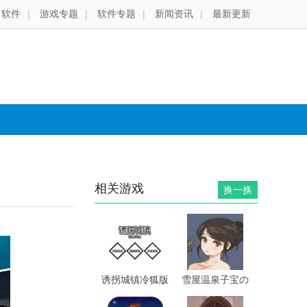
软件
|
游戏专题
|
软件专题
|
新闻资讯
|
最新更新
相关游戏
换一换
诱拐城镇冷狐版
雪屋温泉子宝の
汤