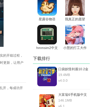
星露谷物语
我真正的愿望
18+病娇mod
hmmsim2中文
小慧的打工大作
版
战
真实的开箱过程，
下载排行
时更新，让用户
口袋妖怪剑盾10.2金
手指
19.4MB
v4.0.0
目乱开，每成功开
大富翁6手机版中文
版
146.1MB
v6.1