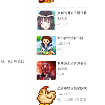
乡间的暑假生活直装
版
4.8MB
v1.0.23
新小森生活官方版
188.2MB
v3.0.6
格。累计完成10
假面骑士巫骑驱动器
模拟器豪华版
480KB
V1.0
星露谷物语美化版病
娇版
136.1MB
v1.4.5.145【数数魔
改版】