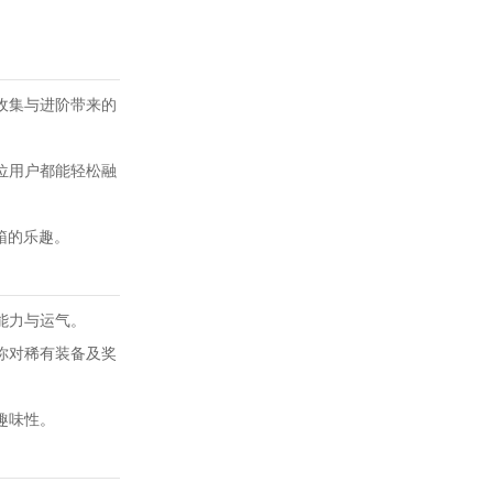
收集与进阶带来的
位用户都能轻松融
箱的乐趣。
能力与运气。
你对稀有装备及奖
趣味性。