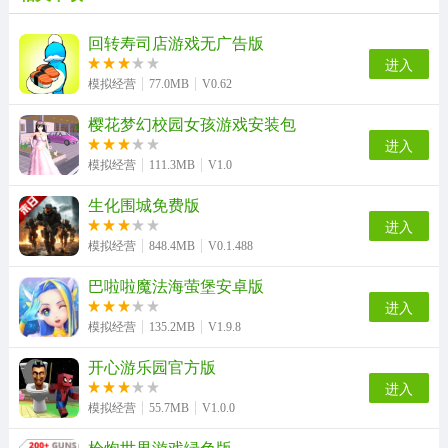
这个面试有点硬游戏官方最新版
商业俏佳人无广告版
兔兔岛手游版
我的孩子生命之泉汉化版
回转寿司店游戏无广告版
进入
模拟经营
77.0MB
V0.62
樱花梦幻校园女孩游戏安装包
我的梦想岛通用版
普罗米修斯计划手机最新版
模拟经营汉堡店安卓版
战舰少女R手机最新版
进入
模拟经营
111.3MB
V1.0
生化围城免费版
仓鼠小镇之谜手游直装版
Shawarma手机免费版
永恒世界游戏官方最新版
阳光养猪场免费原版
进入
模拟经营
848.4MB
V0.1.488
巴啦啦魔法海萤堡安卓版
进入
寻光之旅手机正版
小小梦幻农场手游版
模拟经营
135.2MB
V1.9.8
开心游乐园官方版
进入
模拟经营
55.7MB
V1.0.0
枪炮世界游戏绿色版