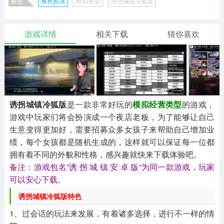
标签
角色扮演
模拟养成
诱拐城镇冷狐版
二次元
模拟经营
传奇手游
587款应用
10773款应用
942款应用
桃子汉化组移植游戏
桃子汉化组移植游戏大全
检查身体捕捉学院汉化移植版
检查身体捕捉学院安卓手机
游戏详情
相关下载
猜你喜欢
仙侠手游
手赚网赚
绝地求生
雷电将军的俘虏生活汉化版免费
冷狐汉化
桃子汉化组移植手游
485款应用
446款应用
34款应用
冷狐版绅士rpg
冷狐移植300款
冷狐汉化300
绅士rpg无心
冷狐移植2000
三国游戏
我的世界
像素游戏
3934款应用
69款应用
700款应用
诱拐城镇冷狐版
是一款非常好玩的
模拟经营类型
的游戏，
游戏中玩家们将会扮演成一个夜店老板，为了能够让自己
其他
末日游戏
pc游戏
生意变得更加好，需要招募众多女孩子来帮助自己增加业
981款应用
1407款应用
3449款应用
绩，每个女孩都是随机生成的，这样就可以保证每一位都
拥有着不同的外貌和性格，感兴趣就快来下载体验吧。
备注：游戏包名”诱 拐 城 镇 安 卓 版“为同一款游戏，玩家
游戏攻略
软件教程
热点新闻
可以安心下载。
63款应用
8款应用
8款应用
诱拐城镇冷狐版特色
1、过会话的玩法来发展，有着诸多选择，进行不一样的情