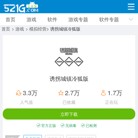
首页
游戏
软件
游戏专题
软件专题
游戏
软件
游戏专题
软件专题
新闻资讯
首页
> 游戏
> 模拟经营
> 诱拐城镇冷狐版
角色扮演
射击枪战
策略塔防
19332款应用
8693款应用
10012款应用
休闲益智
动作闯关
冒险解谜
39347款应用
12966款应用
9188款应用
诱拐城镇冷狐版
赛车竞速
卡牌对战
体育运动
3.3万
2.7万
1.7万
3632款应用
2052款应用
1280款应用
人气值
已收藏
正在玩
立即下载
音乐舞蹈
手游辅助
mod游戏
515款应用
1959款应用
351款应用
官方正版
无病毒
已检测