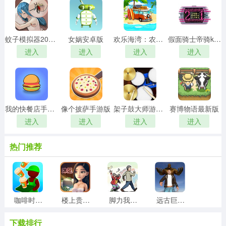
蚊子模拟器2026本手游无广告版
女娲安卓版
欢乐海湾：农场与奇遇官方正版
假面骑士帝骑k触屏21模拟器游戏纯净最新版
进入
进入
进入
进入
我的快餐店手机正版
像个披萨手游版
架子鼓大师游戏无广告版
赛博物语最新版
进入
进入
进入
进入
热门推荐
咖啡时光免费版
楼上贵宾2位手游版
脚力我最强安卓免费版
远古巨兽模拟器官方版
下载排行