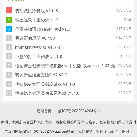
1
诱拐城镇冷狐版 v1.0.8
303.0MB
DrumMaster游戏纯净最新版
你的男朋友Peter官方正版
小小掌门官方版
侏罗纪公园基因计划游戏纯净最新版
2
雪屋温泉子宝の汤 v1.0
0KB
3
星露谷物语18+病娇mod v1.6
217.1MB
4
我真正的愿望 v0.133
1014.9MB
建造模拟大师游戏最新版
滑板派对2直装版
5
hmmsim2中文版 v1.2.8
93.1MB
6
小慧的打工大作战 v1.1.0
551.5MB
7
假面骑士创骑腰带模拟器swf手机版 版本：v1.2.37 最
40.6MB
新版
8
我的新生活重置版0.92 v2.0
657.9MB
9
地铁隐身管理员SLG游戏 v1.4.0
22.7MB
10
地铁隐身管理员像素风游戏 v1.4.0
22.7MB
返回首页
皖ICP备2022004204号-1
声明：本站所有资源均来自网络，版权归原公司及个人所有。如有版权问题，请及时
与我们网站编辑1456790827@qq.com联系，我们在第一时间予以处理，谢谢！