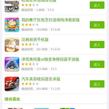
进入
模拟经营
1.4MB
V1.0
我的餐厅狂热烹饪游戏纯净最新版
进入
模拟经营
143.9MB
V1.0.49
汉姆厨房手机版
进入
模拟经营
241.3MB
V1.0.10
泽塔奥特曼ur级变身模拟器手游版
进入
模拟经营
113.5MB
V2.3
汽车美容模拟器安卓版
进入
模拟经营
293.4MB
V1.2.95
猜你喜欢